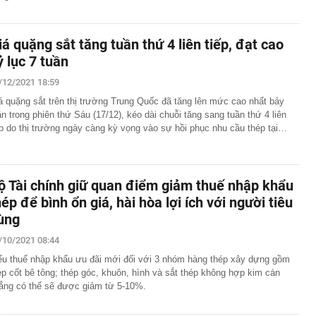
iá quặng sắt tăng tuần thứ 4 liên tiếp, đạt cao
ỷ lục 7 tuần
/12/2021 18:59
á quặng sắt trên thị trường Trung Quốc đã tăng lên mức cao nhất bảy
ần trong phiên thứ Sáu (17/12), kéo dài chuỗi tăng sang tuần thứ 4 liên
ếp do thị trường ngày càng kỳ vọng vào sự hồi phục nhu cầu thép tại…
ộ Tài chính giữ quan điểm giảm thuế nhập khẩu
hép để bình ổn giá, hài hòa lợi ích với người tiêu
ùng
/10/2021 08:44
ểu thuế nhập khẩu ưu đãi mới đối với 3 nhóm hàng thép xây dựng gồm
ép cốt bê tông; thép góc, khuôn, hình và sắt thép không hợp kim cán
ẳng có thể sẽ được giảm từ 5-10%.