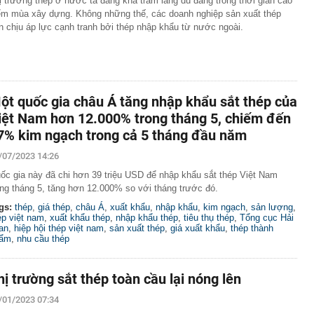
ị trường thép ở nước ta đang khá trầm lắng dù đang trong thời gian cao
gặp khó khăn gì khi bán hàng trên sàn thương mại điện
ểm mùa xây dựng. Không những thế, các doanh nghiệp sản xuất thép
n chịu áp lực cạnh tranh bởi thép nhập khẩu từ nước ngoài.
ị khởi công nhiều dự án dịp Quốc khánh 2/9
tác đồng loạt ra quân, kiểm tra 98 công nhân tại 3 xã
30% thuế cho hộ kinh doanh, doanh nghiệp có doanh thu
g
ột quốc gia châu Á tăng nhập khẩu sắt thép của
ỏi vàng trị giá 29 tỷ đồng buôn lậu qua biên giới bằng xe
iệt Nam hơn 12.000% trong tháng 5, chiếm đến
- 5/8, sân bay Tân Sơn Nhất ghi nhận một máy bay lạ cất
7% kim ngạch trong cả 5 tháng đầu năm
/07/2023 14:26
thép sâu 136 mét giữa biển, hoàn thành công trình cao
110 tầng chưa từng có trên thế giới
ốc gia này đã chi hơn 39 triệu USD để nhập khẩu sắt thép Việt Nam
ong tháng 5, tăng hơn 12.000% so với tháng trước đó.
g Hà dần lộ diện giữa sông Hồng
gs:
thép
,
giá thép
,
châu Á
,
xuất khẩu
,
nhập khẩu
,
kim ngạch
,
sản lượng
,
30% thuế cho hộ kinh doanh, doanh nghiệp thu dưới 10
ép việt nam
,
xuất khẩu thép
,
nhập khẩu thép
,
tiêu thụ thép
,
Tổng cục Hải
an
,
hiệp hội thép việt nam
,
sản xuất thép
,
giá xuất khẩu
,
thép thành
ẩm
,
nhu cầu thép
hị trường sắt thép toàn cầu lại nóng lên
/01/2023 07:34