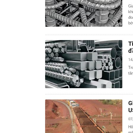
Gi
kh
đo
b
T
đ
14
Tr
tă
G
U
07
Hô
mã