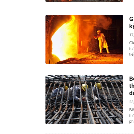
G
k
17
Gi
tu
ti
B
t
d
23
Bi
th
ph