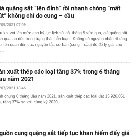
iá quặng sắt “lên đỉnh” rồi nhanh chóng “mất
út” không chỉ do cung – cầu
/09/2021 07:09
u khi vọt lên mức cao kỷ lục lịch sử hồi tháng 5 vừa qua, giá quặng sắt
ần qua lao dốc trong trạng thái ‘hỗn loạn’. Không có nguyên nhân rõ ràng
o liên quan đến các nguyên tắc cơ bản (cung – cầu) đủ để lý giải cho
ự…
ản xuất thép các loại tăng 37% trong 6 tháng
ầu năm 2021
/07/2021 18:46
nh chung 6 tháng đầu năm 2021, sản xuất thép các loại đạt 15.926.051
n, tăng 37% so với cùng kỳ 2020.
guồn cung quặng sắt tiếp tục khan hiếm đẩy giá