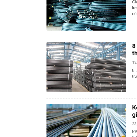
Gi
lư
nó
8
t
13
8 
tr
K
g
23
Kể