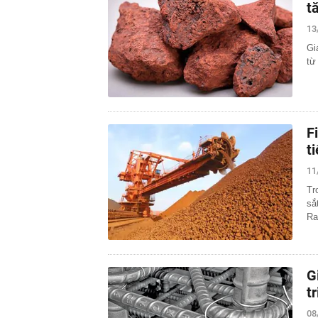
t
13
Gi
từ
F
t
11
Tr
sắ
Ra
G
t
08