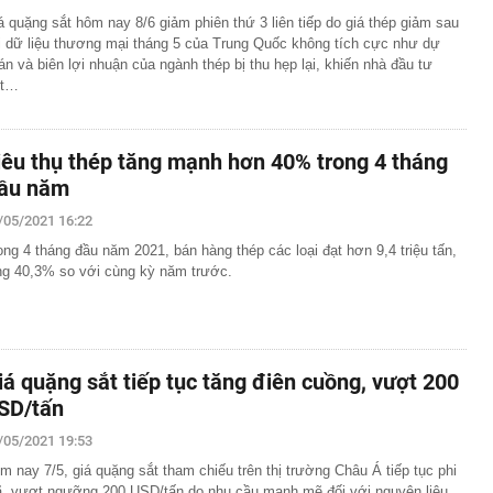
á quặng sắt hôm nay 8/6 giảm phiên thứ 3 liên tiếp do giá thép giảm sau
i dữ liệu thương mại tháng 5 của Trung Quốc không tích cực như dự
án và biên lợi nhuận của ngành thép bị thu hẹp lại, khiến nhà đầu tư
ớt…
iêu thụ thép tăng mạnh hơn 40% trong 4 tháng
ầu năm
/05/2021 16:22
ong 4 tháng đầu năm 2021, bán hàng thép các loại đạt hơn 9,4 triệu tấn,
ng 40,3% so với cùng kỳ năm trước.
iá quặng sắt tiếp tục tăng điên cuồng, vượt 200
SD/tấn
/05/2021 19:53
m nay 7/5, giá quặng sắt tham chiếu trên thị trường Châu Á tiếp tục phi
, vượt ngưỡng 200 USD/tấn do nhu cầu mạnh mẽ đối với nguyên liệu