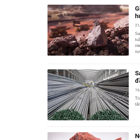
G
h
21
Sa
tu
nà
s
S
đ
16
Tí
tấ
N