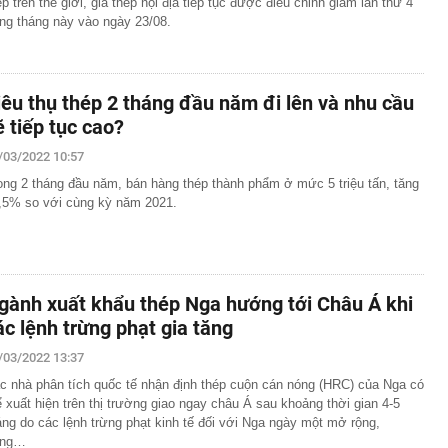
ép trên thế giới, giá thép nội địa tiếp tục được điều chỉnh giảm lần thứ 4
ong tháng này vào ngày 23/08.
iêu thụ thép 2 tháng đầu năm đi lên và nhu cầu
ẽ tiếp tục cao?
/03/2022 10:57
ong 2 tháng đầu năm, bán hàng thép thành phẩm ở mức 5 triệu tấn, tăng
,5% so với cùng kỳ năm 2021.
gành xuất khẩu thép Nga hướng tới Châu Á khi
ác lệnh trừng phạt gia tăng
/03/2022 13:37
c nhà phân tích quốc tế nhận định thép cuộn cán nóng (HRC) của Nga có
ể xuất hiện trên thị trường giao ngay châu Á sau khoảng thời gian 4-5
áng do các lệnh trừng phạt kinh tế đối với Nga ngày một mở rộng,
ong…