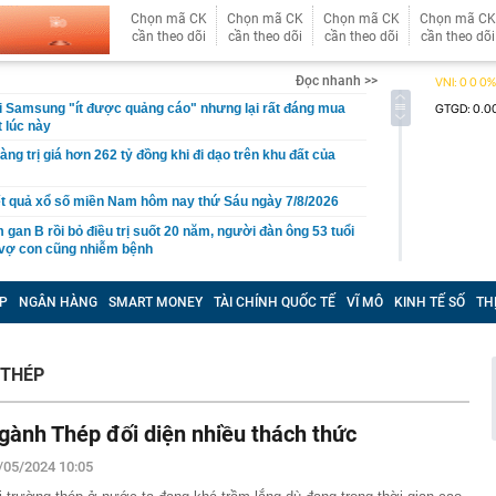
Chọn mã CK
Chọn mã CK
Chọn mã CK
Chọn mã CK
cần theo dõi
cần theo dõi
cần theo dõi
cần theo dõi
Đọc nhanh >>
i Samsung "ít được quảng cáo" nhưng lại rất đáng mua
t lúc này
àng trị giá hơn 262 tỷ đồng khi đi dạo trên khu đất của
t quả xổ số miền Nam hôm nay thứ Sáu ngày 7/8/2026
 gan B rồi bỏ điều trị suốt 20 năm, người đàn ông 53 tuổi
 vợ con cũng nhiễm bệnh
àu omega-3 bậc nhất
P
NGÂN HÀNG
SMART MONEY
TÀI CHÍNH QUỐC TẾ
VĨ MÔ
KINH TẾ SỐ
TH
i nhận ra: Càng tiết kiệm càng tốt là lời khuyên dễ khiến
ên trả giá
 cao, doanh nghiệp gửi nhà băng hàng nghìn tỷ đồng
 THÉP
ốc Bắc - Nam đạt hơn 1.300 tỷ đồng
g thân thầy bói Phan Thị Thu Trang SN 1989
gành Thép đối diện nhiều thách thức
ng tiết Lập thu 2026?
/05/2024 10:05
ấu cơm cần bỏ ngay