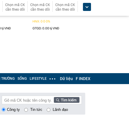
Chọn mã CK
Chọn mã CK
Chọn mã CK
cần theo dõi
cần theo dõi
cần theo dõi
Dữ liệu
F INDEX
Ị TRƯỜNG
SỐNG
LIFESTYLE
Công ty
Tin tức
Lãnh đạo