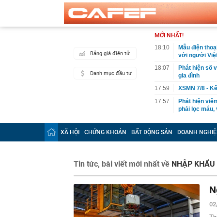
MỚI NHẤT!
18:10
Mẫu điện thoạ
Bảng giá điện tử
với người Việ
18:07
Phát hiện số v
Danh mục đầu tư
gia đình
17:59
XSMN 7/8 - Kế
17:57
Phát hiện viêm
phải lọc máu,
17:52
9 loại rau gi
XÃ HỘI
CHỨNG KHOÁN
BẤT ĐỘNG SẢN
DOANH NGHIỆ
17:48
45 tuổi tôi mớ
người trung ni
17:46
Lãi suất tăng
Tin tức, bài viết mới nhất về
NHẬP KHẨU
17:33
Thu phí cao t
17:26
Tuyên án chun
N
17:22
Nên làm gì tro
02
17:15
4 thói quen n