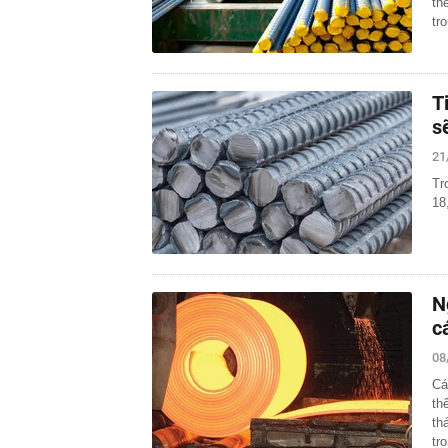
th
tr
T
s
21
Tr
18
N
c
08
Cá
th
th
tr