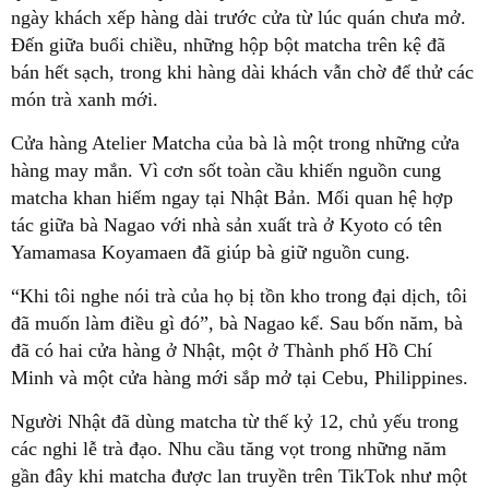
ngày khách xếp hàng dài trước cửa từ lúc quán chưa mở.
Đến giữa buổi chiều, những hộp bột matcha trên kệ đã
bán hết sạch, trong khi hàng dài khách vẫn chờ để thử các
món trà xanh mới.
Cửa hàng Atelier Matcha của bà là một trong những cửa
hàng may mắn. Vì cơn sốt toàn cầu khiến nguồn cung
matcha khan hiếm ngay tại Nhật Bản. Mối quan hệ hợp
tác giữa bà Nagao với nhà sản xuất trà ở Kyoto có tên
Yamamasa Koyamaen đã giúp bà giữ nguồn cung.
“Khi tôi nghe nói trà của họ bị tồn kho trong đại dịch, tôi
đã muốn làm điều gì đó”, bà Nagao kể. Sau bốn năm, bà
đã có hai cửa hàng ở Nhật, một ở Thành phố Hồ Chí
Minh và một cửa hàng mới sắp mở tại Cebu, Philippines.
Người Nhật đã dùng matcha từ thế kỷ 12, chủ yếu trong
các nghi lễ trà đạo. Nhu cầu tăng vọt trong những năm
gần đây khi matcha được lan truyền trên TikTok như một