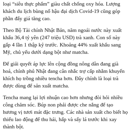
loại “siêu thực phẩm” giàu chất chống oxy hóa. Lượng
khách du lịch bùng nổ hậu đại dịch Covid-19 cũng góp
phần đẩy giá tăng cao.
Theo Bộ Tài chính Nhật Bản, năm ngoái nước này xuất
khẩu 36,4 tỷ yên (247 triệu USD) trà xanh. Con số này
gấp 4 lần 1 thập kỷ trước. Khoảng 44% xuất khẩu sang
Mỹ, chủ yếu dưới dạng bột như matcha.
Để giải quyết áp lực lên cộng đồng nông dân đang già
hoá, chính phủ Nhật đang cân nhắc trợ cấp nhằm khuyến
khích họ trồng nhiều tencha hơn. Đây chính là loại trà
được dùng để sản xuất matcha.
Tencha mang lại lợi nhuận cao hơn nhưng đòi hỏi nhiều
công chăm sóc. Búp non phải được che nắng để tạo
hương vị tươi mát đặc trưng. Các nhà sản xuất cho biết họ
thiếu lao động để thu hái, hấp và sấy lá trước khi xay
thành bột.