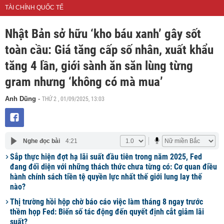
TÀI CHÍNH QUỐC TẾ
Nhật Bản sở hữu ‘kho báu xanh’ gây sốt
toàn cầu: Giá tăng cấp số nhân, xuất khẩu
tăng 4 lần, giới sành ăn săn lùng từng
gram nhưng ‘không có mà mua’
THỨ 2 , 01/09/2025, 13:03
Anh Dũng
-
Nghe đọc bài
4:21
Sắp thực hiện đợt hạ lãi suất đầu tiên trong năm 2025, Fed
đang đối diện với những thách thức chưa từng có: Cơ quan điều
hành chính sách tiền tệ quyền lực nhất thế giới lung lay thế
nào?
Thị trường hồi hộp chờ báo cáo việc làm tháng 8 ngay trước
thềm họp Fed: Biến số tác động đến quyết định cắt giảm lãi
suất?