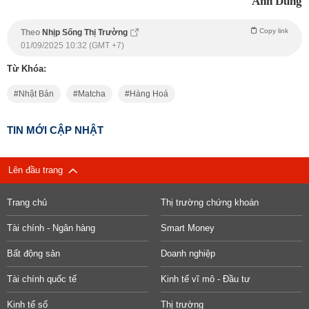
Anh Dũng
Copy link
Theo
Nhịp Sống Thị Trường
01/09/2025 10:32 (GMT +7)
Từ Khóa:
Nhật Bản
Matcha
Hàng Hoá
TIN MỚI CẬP NHẬT
Lên đầu trang
Trang chủ
Thị trường chứng khoán
Tài chính - Ngân hàng
Smart Money
Bất động sản
Doanh nghiệp
Tài chính quốc tế
Kinh tế vĩ mô - Đầu tư
Kinh tế số
Thị trường