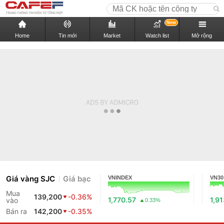
New
Home
Tin mới
Market
Watch list
Mở rộng
Giá vàng SJC
Giá bạc
VNINDEX
VN30
Mua
139,200
-0.36%
1,770.57
1,9
vào
0.33%
Bán ra
142,200
-0.35%