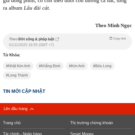
gia đóng phim, cô còn theo đuổi con đường ca hát, từng
ra album
Lâu đài cát.
Theo Minh Ngọc
Copy link
Theo
Đời sống & pháp luật
01/11/2025 18:55 (GMT +7)
Từ Khóa:
Nhật Kim Anh
Khẳng Định
Kim Anh
Bửu Long
Long Thành
TIN MỚI CẬP NHẬT
Lên đầu trang
Trang chủ
Thị trường chứng khoán
Tài chính - Ngân hàng
Smart Money