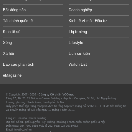
Bất động sản
Doanh nghiệp
Tài chính quốc tế
Kinh tế vĩ mô - Đầu tư
Kinh tế số
Thị trường
Sống
Lifestyle
Xã hội
Lịch sự kiện
Báo cáo phân tích
Watch List
eMagazine
© Copyright 2007 - 2026 -
Công ty Cổ phần VCCorp.
Tầng 17, 19, 20, 21 Toà nhà Center Building - Hapulico Complex, Số 01, phố Nguyễn Huy
Tưởng, phường Thanh Xuân, thành phố Hà Nội
Giấy phép thiết lập trang thông tin điện tử tổng hợp trên mạng số 2216/GP-TTĐT do Sở Thông tin
và Truyền thông Hà Nội cấp ngày 10 tháng 4 năm 2019.
Tầng 21, tòa nhà Center Building.
Địa chỉ: Số 01, phố Nguyễn Huy Tưởng, phường Thanh Xuân, thành phố Hà Nội
Điện thoại: 024 7309 5555 Máy lẻ 292. Fax: 024-39744082
Email: info@cafef.vn