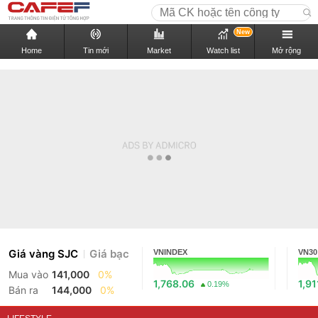
New
Home
Tin mới
Market
Watch list
Mở rộng
Giá vàng SJC
Giá bạc
VNINDEX
VN30
Mua vào
141,000
0%
1,768.06
1,91
0.19%
Bán ra
144,000
0%