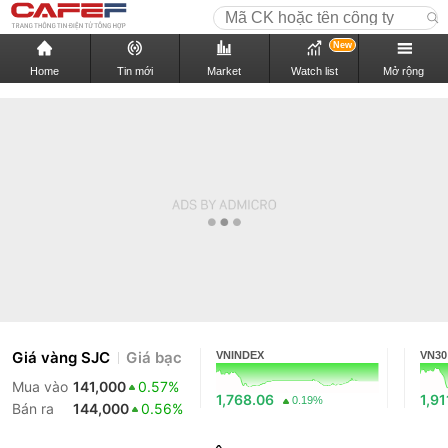
New
Home
Tin mới
Market
Watch list
Mở rộng
Giá vàng SJC
Giá bạc
VNINDEX
VN30
Mua vào
141,000
0.57%
1,768.06
1,91
0.19%
Bán ra
144,000
0.56%