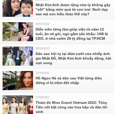
Nhật Kim Anh được tặng nửa tỷ không gây
"sốt" bằng món quà từ con trai: Nuôi dạy
sao mà con hiếu thảo thế này?
30/07/2024
Diễn viên từng làm giúp việc từ năm 13
tuổi, ăn mì gói, ngủ gầm sân khấu: U40 là
CEO, ở nhà vườn 20 tỷ đồng tại TP.HCM
05/10/2023
Dàn sao hội tụ tại đám cưới của nhiếp ảnh
gia Nhật Đỗ, Nhật Kim Anh khuấy động, hát
cực sung
12/10/2022
Hồ Ngọc Hà và dàn sao Việt từng điêu
đứng vì bị trộm đột nhập
07/09/2022
Thảm đỏ Miss Grand Vietnam 2022: Thùy
Tiên nổi bật cùng các hoa hậu và dàn thí
sinh