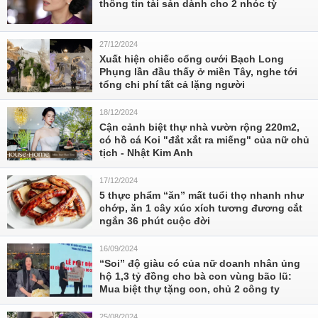
thông tin tài sản dành cho 2 nhóc tỳ
27/12/2024
Xuất hiện chiếc cổng cưới Bạch Long
Phụng lần đầu thấy ở miền Tây, nghe tới
tổng chi phí tất cả lặng người
18/12/2024
Cận cảnh biệt thự nhà vườn rộng 220m2,
có hồ cá Koi "đắt xắt ra miếng" của nữ chủ
tịch - Nhật Kim Anh
17/12/2024
5 thực phẩm “ăn” mất tuổi thọ nhanh như
chớp, ăn 1 cây xúc xích tương đương cắt
ngắn 36 phút cuộc đời
16/09/2024
“Soi” độ giàu có của nữ doanh nhân ủng
hộ 1,3 tỷ đồng cho bà con vùng bão lũ:
Mua biệt thự tặng con, chủ 2 công ty
25/08/2024