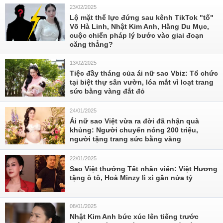
23/02/2025
Lộ mặt thế lực đứng sau kênh TikTok "tố"
Võ Hà Linh, Nhật Kim Anh, Hằng Du Mục,
cuộc chiến pháp lý bước vào giai đoạn
căng thẳng?
13/02/2025
Tiệc đầy tháng của ái nữ sao Vbiz: Tổ chức
tại biệt thự sân vườn, lóa mắt vì loạt trang
sức bằng vàng đắt đỏ
24/01/2025
Ái nữ sao Việt vừa ra đời đã nhận quà
khủng: Người chuyển nóng 200 triệu,
người tặng trang sức bằng vàng
22/01/2025
Sao Việt thưởng Tết nhân viên: Việt Hương
tặng ô tô, Hoà Minzy lì xì gần nửa tỷ
08/01/2025
Nhật Kim Anh bức xúc lên tiếng trước