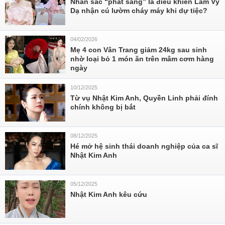
Nhan sắc “phát sáng” là điều khiến Lâm Vỹ
Dạ nhận cú lườm cháy máy khi dự tiệc?
04/02/2026
Mẹ 4 con Vân Trang giảm 24kg sau sinh
nhờ loại bỏ 1 món ăn trên mâm cơm hàng
ngày
10/12/2025
Từ vụ Nhật Kim Anh, Quyền Linh phải đính
chính không bị bắt
08/12/2025
Hé mở hệ sinh thái doanh nghiệp của ca sĩ
Nhật Kim Anh
05/12/2025
Nhật Kim Anh kêu cứu