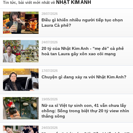
NHẬT KIM ANH
Tin tức, bài viết mới nhất về
28/07/2026
Điều gì khiến nhiều người tiếp tục chọn
Laura Cà phê?
24/07/2026
20 tỷ của Nhật Kim Anh - “mẹ đẻ” cà phê
hoà tan Laura gây xôn xao cõi mạng
17/07/2026
Chuyện gì đang xảy ra với Nhật Kim Anh?
19/05/2026
Nữ ca sĩ Việt tự sinh con, 41 vẫn chưa lấy
chồng: Sống trong biệt thự 20 tỷ view nhìn
thẳng sông
24/03/2026