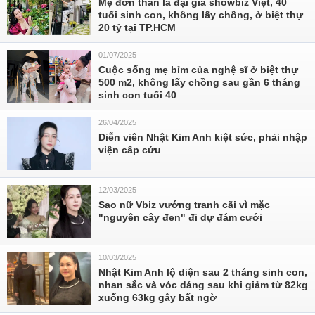
Mẹ đơn thân là đại gia showbiz Việt, 40
tuổi sinh con, không lấy chồng, ở biệt thự
20 tỷ tại TP.HCM
01/07/2025
Cuộc sống mẹ bỉm của nghệ sĩ ở biệt thự
500 m2, không lấy chồng sau gần 6 tháng
sinh con tuổi 40
26/04/2025
Diễn viên Nhật Kim Anh kiệt sức, phải nhập
viện cấp cứu
12/03/2025
Sao nữ Vbiz vướng tranh cãi vì mặc
"nguyên cây đen" đi dự đám cưới
10/03/2025
Nhật Kim Anh lộ diện sau 2 tháng sinh con,
nhan sắc và vóc dáng sau khi giảm từ 82kg
xuống 63kg gây bất ngờ