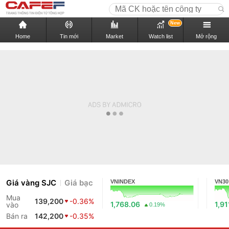
New
Home
Tin mới
Market
Watch list
Mở rộng
Giá vàng SJC
Giá bạc
VNINDEX
VN30
Mua
139,200
-0.36%
1,768.06
1,91
vào
0.19%
Bán ra
142,200
-0.35%