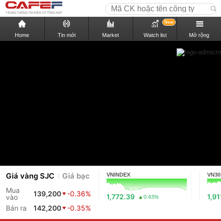
New
Home
Tin mới
Market
Watch list
Mở rộng
Giá vàng SJC
Giá bạc
VNINDEX
VN30
Mua
139,200
-0.36%
1,772.39
1,91
vào
0.43%
Bán ra
142,200
-0.35%