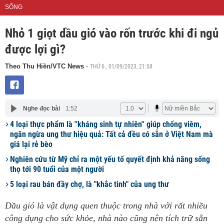
SỐNG
Nhỏ 1 giọt dầu gió vào rốn trước khi đi ngủ
được lợi gì?
THỨ 6 , 01/09/2023, 21:58
Theo Thu Hiền/VTC News
-
Nghe đọc bài
1:52
4 loại thực phẩm là ''kháng sinh tự nhiên'' giúp chống viêm,
ngăn ngừa ung thư hiệu quả: Tất cả đều có sẵn ở Việt Nam mà
giá lại rẻ bèo
Nghiên cứu từ Mỹ chỉ ra một yếu tố quyết định khả năng sống
thọ tới 90 tuổi của một người
5 loại rau bán đầy chợ, là "khắc tinh" của ung thư
Dầu gió là vật dụng quen thuộc trong nhà với rất nhiều
công dụng cho sức khỏe, nhà nào cũng nên tích trữ sẵn