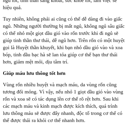
ngủ tốt, tinh thần sảng khoái, sức khỏe tốt, làm việc sẽ
hiệu quả.
Tuy nhiên, không phải ai cũng có thể dễ dàng đi vào giấc
ngủ. Những người thường bị mất ngủ, không ngủ sâu giấc
có thể nhỏ một giọt dầu gió vào rốn trước khi đi ngủ sẽ
giúp tinh thần thư thái, dễ ngủ hơn. Trên rốn có một huyệt
gọi là Huyệt thần khuyết, khi bạn nhỏ dầu gió vào và xoa
bóp, tinh dầu bạc hà sẽ lan tỏa giúp cơ thể bạn thư thái
hơn, giảm mệt mỏi, dịu tâm trí.
Giúp máu lưu thông tốt hơn
Vùng rốn nhiều huyệt và mạch máu, da vùng rốn cũng
tương đối mỏng. Vì vậy, nếu nhỏ 1 giọt dầu gió vào vùng
rốn và xoa sẽ có tác dụng lên cơ thể rõ rệt hơn. Sau khi
các mạch máu và kinh mạch được kích thích, quá trình
lưu thông máu sẽ được đẩy nhanh, độc tố trong cơ thể có
thể được thải ra khỏi cơ thể nhanh hơn.