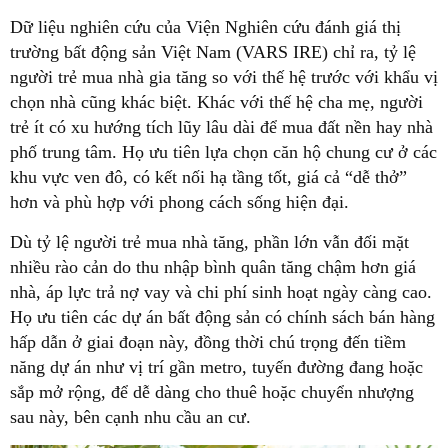
Dữ liệu nghiên cứu của Viện Nghiên cứu đánh giá thị
trường bất động sản Việt Nam (VARS IRE) chỉ ra, tỷ lệ
người trẻ mua nhà gia tăng so với thế hệ trước với khẩu vị
chọn nhà cũng khác biệt. Khác với thế hệ cha mẹ, người
trẻ ít có xu hướng tích lũy lâu dài để mua đất nền hay nhà
phố trung tâm. Họ ưu tiên lựa chọn căn hộ chung cư ở các
khu vực ven đô, có kết nối hạ tầng tốt, giá cả “dễ thở”
hơn và phù hợp với phong cách sống hiện đại.
Dù tỷ lệ người trẻ mua nhà tăng, phần lớn vẫn đối mặt
nhiều rào cản do thu nhập bình quân tăng chậm hơn giá
nhà, áp lực trả nợ vay và chi phí sinh hoạt ngày càng cao.
Họ ưu tiên các dự án bất động sản có chính sách bán hàng
hấp dẫn ở giai đoạn này, đồng thời chú trọng đến tiềm
năng dự án như vị trí gần metro, tuyến đường đang hoặc
sắp mở rộng, để dễ dàng cho thuê hoặc chuyển nhượng
sau này, bên cạnh nhu cầu an cư.