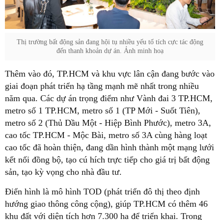
Thị trường bất động sản đang hội tụ nhiều yếu tố tích cực tác động
đến thanh khoản dự án. Ảnh minh hoạ
Thêm vào đó, TP.HCM và khu vực lân cận đang bước vào
giai đoạn phát triển hạ tầng mạnh mẽ nhất trong nhiều
năm qua. Các dự án trọng điểm như Vành đai 3 TP.HCM,
metro số 1 TP.HCM, metro số 1 (TP Mới - Suốt Tiên),
metro số 2 (Thủ Dầu Một - Hiệp Bình Phước), metro 3A,
cao tốc TP.HCM - Mộc Bài, metro số 3A cùng hàng loạt
cao tốc đã hoàn thiện, đang dần hình thành một mạng lưới
kết nối đồng bộ, tạo cú hích trực tiếp cho giá trị bất động
sản, tạo kỳ vọng cho nhà đầu tư.
Điển hình là mô hình TOD (phát triển đô thị theo định
hướng giao thông công cộng), giúp TP.HCM có thêm 46
khu đất với diện tích hơn 7.300 ha để triển khai. Trong