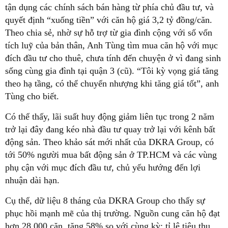
tận dụng các chính sách bán hàng từ phía chủ đầu tư, và
quyết định “xuống tiền” với căn hộ giá 3,2 tỷ đồng/căn.
Theo chia sẻ, nhờ sự hỗ trợ từ gia đình cộng với số vốn
tích luỹ của bản thân, Anh Tùng tìm mua căn hộ với mục
đích đầu tư cho thuê, chưa tính đến chuyện ở vì đang sinh
sống cùng gia đình tại quận 3 (cũ). “Tôi kỳ vọng giá tăng
theo hạ tầng, có thể chuyển nhượng khi tăng giá tốt”, anh
Tùng cho biết.
Có thể thấy, lãi suất huy động giảm liên tục trong 2 năm
trở lại đây đang kéo nhà đầu tư quay trở lại với kênh bất
động sản. Theo khảo sát mới nhất của DKRA Group, có
tới 50% người mua bất động sản ở TP.HCM và các vùng
phụ cận với mục đích đầu tư, chủ yếu hướng đến lợi
nhuận dài hạn.
Cụ thể, dữ liệu 8 tháng của DKRA Group cho thấy sự
phục hồi mạnh mẽ của thị trường. Nguồn cung căn hộ đạt
hơn 28.000 căn, tăng 58% so với cùng kỳ; tỉ lệ tiêu thụ