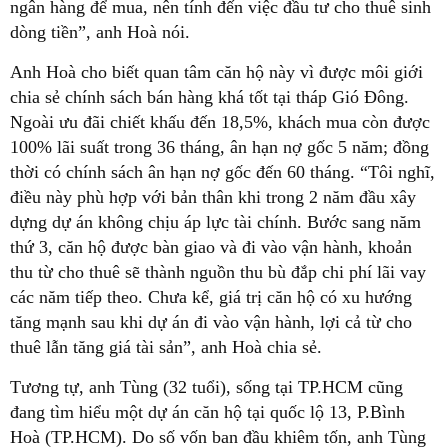
ngân hàng để mua, nên tính đến việc đầu tư cho thuê sinh
dòng tiền”, anh Hoà nói.
Anh Hoà cho biết quan tâm căn hộ này vì được môi giới
chia sẻ chính sách bán hàng khá tốt tại tháp Gió Đông.
Ngoài ưu đãi chiết khấu đến 18,5%, khách mua còn được
100% lãi suất trong 36 tháng, ân hạn nợ gốc 5 năm; đồng
thời có chính sách ân hạn nợ gốc đến 60 tháng. “Tôi nghĩ,
điều này phù hợp với bản thân khi trong 2 năm đầu xây
dựng dự án không chịu áp lực tài chính. Bước sang năm
thứ 3, căn hộ được bàn giao và đi vào vận hành, khoản
thu từ cho thuê sẽ thành nguồn thu bù đắp chi phí lãi vay
các năm tiếp theo. Chưa kể, giá trị căn hộ có xu hướng
tăng mạnh sau khi dự án đi vào vận hành, lợi cả từ cho
thuê lẫn tăng giá tài sản”, anh Hoà chia sẻ.
Tương tự, anh Tùng (32 tuổi), sống tại TP.HCM cũng
đang tìm hiểu một dự án căn hộ tại quốc lộ 13, P.Bình
Hoà (TP.HCM). Do số vốn ban đầu khiêm tốn, anh Tùng