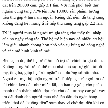
đạt trên 20.000 căn, gấp 3,1 lần. Với nhà phố, biệt thự,
nguồn cung tăng 71% lên hơn 10.000 sản phẩm, lượng
tiêu thụ gấp 4 lần năm ngoái. Riêng đất nền, dù tăng cung
không đáng kể nhưng tỉ lệ hấp thụ cũng tăng gấp 2,2 lần.
Tỷ lệ người mua là người trẻ gia tăng cho thấy thu nhập
của họ ngày càng tốt. Thế hệ trẻ hiện nay có nhiều cơ hội
làm giàu nhanh chóng hơn nhờ vào sự bùng nổ công nghệ
và các mô hình kinh tế mới.
Bên cạnh đó, thế hệ trẻ được hỗ trợ tài chính từ gia đình.
Không ít người trẻ có thể mua nhà nhờ sự trợ giúp từ bố
mẹ, ông bà, giúp họ “rút ngắn” con đường sở hữu nhà.
Ngoài ra, một bộ phận người trẻ đã tiếp cận các gói ưu đãi
tài chính kéo dài, như miễn lãi, ân hạn nợ gốc, cho phép
thanh toán thành nhiều đợt của chủ đầu tư hay các gói vay
ưu đãi dành cho người mua nhà lần đầu do ngân hàng
triển khai để “xuống tiền” sớm thay vì chờ đợi đến khi có