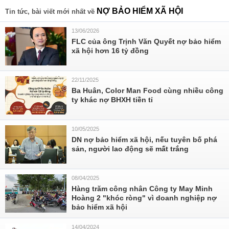
NỢ BẢO HIỂM XÃ HỘI
Tin tức, bài viết mới nhất về
13/06/2026
FLC của ông Trịnh Văn Quyết nợ bảo hiểm
xã hội hơn 16 tỷ đồng
22/11/2025
Ba Huân, Color Man Food cùng nhiều công
ty khác nợ BHXH tiền tỉ
10/05/2025
DN nợ bảo hiểm xã hội, nếu tuyên bố phá
sản, người lao động sẽ mất trắng
08/04/2025
Hàng trăm công nhân Công ty May Minh
Hoàng 2 "khóc ròng" vì doanh nghiệp nợ
bảo hiểm xã hội
14/04/2024