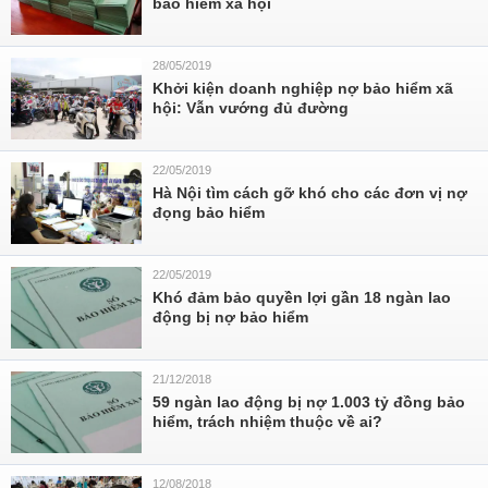
bảo hiểm xã hội
28/05/2019
Khởi kiện doanh nghiệp nợ bảo hiểm xã
hội: Vẫn vướng đủ đường
22/05/2019
Hà Nội tìm cách gỡ khó cho các đơn vị nợ
đọng bảo hiểm
22/05/2019
Khó đảm bảo quyền lợi gần 18 ngàn lao
động bị nợ bảo hiểm
21/12/2018
59 ngàn lao động bị nợ 1.003 tỷ đồng bảo
hiểm, trách nhiệm thuộc về ai?
12/08/2018