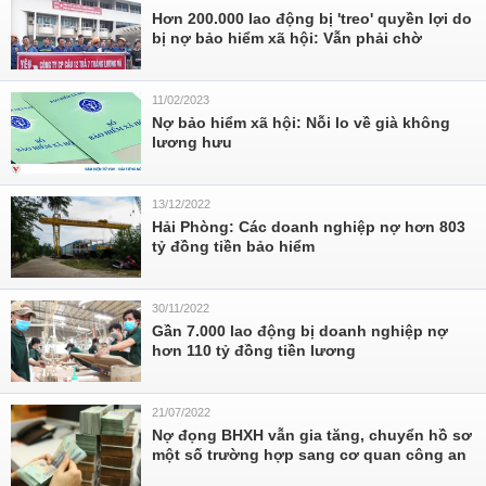
Hơn 200.000 lao động bị 'treo' quyền lợi do
bị nợ bảo hiểm xã hội: Vẫn phải chờ
11/02/2023
Nợ bảo hiểm xã hội: Nỗi lo về già không
lương hưu
13/12/2022
Hải Phòng: Các doanh nghiệp nợ hơn 803
tỷ đồng tiền bảo hiểm
30/11/2022
Gần 7.000 lao động bị doanh nghiệp nợ
hơn 110 tỷ đồng tiền lương
21/07/2022
Nợ đọng BHXH vẫn gia tăng, chuyển hồ sơ
một số trường hợp sang cơ quan công an