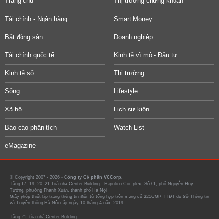
Trang chủ
Thị trường chứng khoán
Tài chính - Ngân hàng
Smart Money
Bất động sản
Doanh nghiệp
Tài chính quốc tế
Kinh tế vĩ mô - Đầu tư
Kinh tế số
Thị trường
Sống
Lifestyle
Xã hội
Lịch sự kiện
Báo cáo phân tích
Watch List
eMagazine
© Copyright 2007 - 2026 -
Công ty Cổ phần VCCorp.
Tầng 17, 19, 20, 21 Toà nhà Center Building - Hapulico Complex, Số 01, phố Nguyễn Huy
Tưởng, phường Thanh Xuân, thành phố Hà Nội
Giấy phép thiết lập trang thông tin điện tử tổng hợp trên mạng số 2216/GP-TTĐT do Sở Thông tin
và Truyền thông Hà Nội cấp ngày 10 tháng 4 năm 2019.
Tầng 21, tòa nhà Center Building.