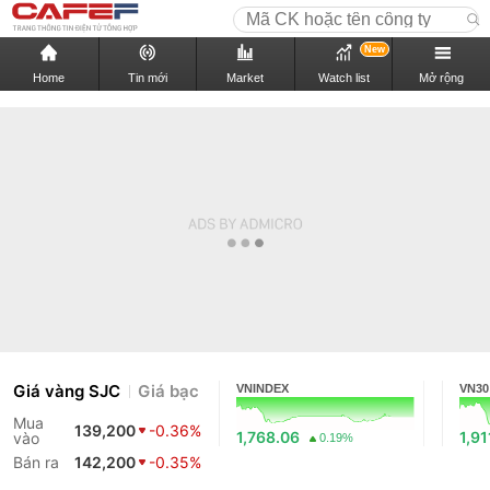
New
Home
Tin mới
Market
Watch list
Mở rộng
Giá vàng SJC
Giá bạc
VNINDEX
VN30
Mua
139,200
-0.36%
1,768.06
1,91
vào
0.19%
Bán ra
142,200
-0.35%