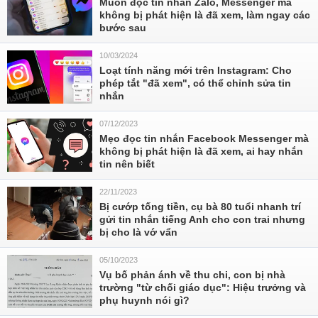
Muốn đọc tin nhắn Zalo, Messenger mà
không bị phát hiện là đã xem, làm ngay các
bước sau
10/03/2024
Loạt tính năng mới trên Instagram: Cho
phép tắt "đã xem", có thể chỉnh sửa tin
nhắn
07/12/2023
Mẹo đọc tin nhắn Facebook Messenger mà
không bị phát hiện là đã xem, ai hay nhắn
tin nên biết
22/11/2023
Bị cướp tống tiền, cụ bà 80 tuổi nhanh trí
gửi tin nhắn tiếng Anh cho con trai nhưng
bị cho là vớ vẩn
05/10/2023
Vụ bố phản ánh về thu chi, con bị nhà
trường "từ chối giáo dục": Hiệu trưởng và
phụ huynh nói gì?