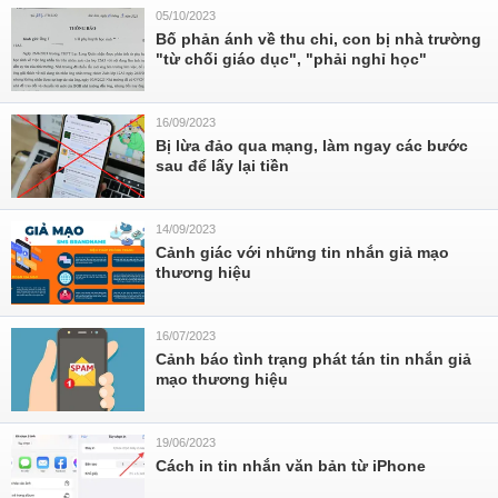
05/10/2023
Bố phản ánh về thu chi, con bị nhà trường
"từ chối giáo dục", "phải nghỉ học"
16/09/2023
Bị lừa đảo qua mạng, làm ngay các bước
sau để lấy lại tiền
14/09/2023
Cảnh giác với những tin nhắn giả mạo
thương hiệu
16/07/2023
Cảnh báo tình trạng phát tán tin nhắn giả
mạo thương hiệu
19/06/2023
Cách in tin nhắn văn bản từ iPhone