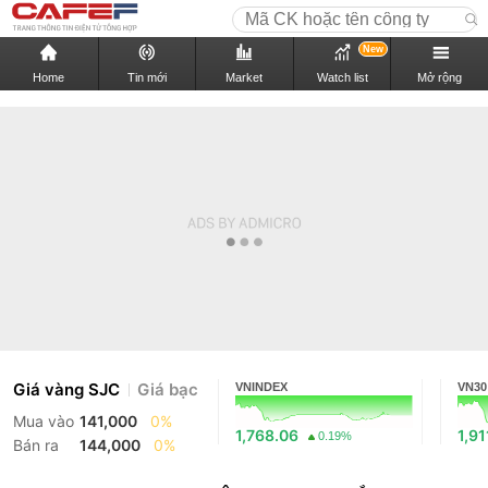
New
Home
Tin mới
Market
Watch list
Mở rộng
Giá vàng SJC
Giá bạc
VNINDEX
VN30
Mua vào
141,000
0%
1,768.06
1,91
0.19%
Bán ra
144,000
0%