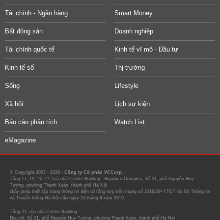
Tài chính - Ngân hàng
Smart Money
Bất động sản
Doanh nghiệp
Tài chính quốc tế
Kinh tế vĩ mô - Đầu tư
Kinh tế số
Thị trường
Sống
Lifestyle
Xã hội
Lịch sự kiện
Báo cáo phân tích
Watch List
eMagazine
© Copyright 2007 - 2026 -
Công ty Cổ phần VCCorp.
Tầng 17, 19, 20, 21 Toà nhà Center Building - Hapulico Complex, Số 01, phố Nguyễn Huy
Tưởng, phường Thanh Xuân, thành phố Hà Nội
Giấy phép thiết lập trang thông tin điện tử tổng hợp trên mạng số 2216/GP-TTĐT do Sở Thông tin
và Truyền thông Hà Nội cấp ngày 10 tháng 4 năm 2019.
Tầng 21, tòa nhà Center Building.
Địa chỉ: Số 01, phố Nguyễn Huy Tưởng, phường Thanh Xuân, thành phố Hà Nội