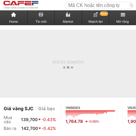
New
Home
Tin mới
Market
Watch list
Mở rộng
Giá vàng SJC
Giá bạc
VNINDEX
VN30
Mua
139,700
-0.43%
1,764.78
1,9
vào
-0.66%
Bán ra
142,700
-0.42%