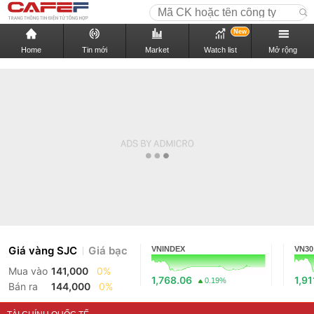
New
Home
Tin mới
Market
Watch list
Mở rộng
Giá vàng SJC
Giá bạc
VNINDEX
VN30
Mua vào
141,000
0%
1,768.06
1,91
0.19%
Bán ra
144,000
0%