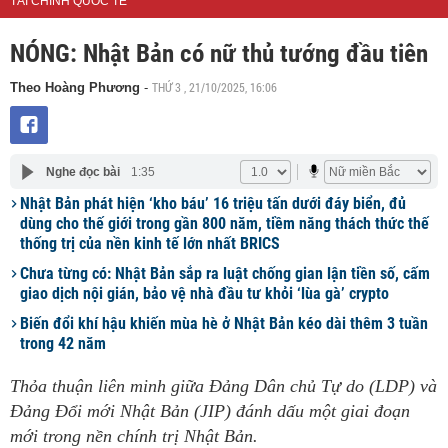
TÀI CHÍNH QUỐC TẾ
NÓNG: Nhật Bản có nữ thủ tướng đầu tiên
THỨ 3 , 21/10/2025, 16:06
Theo Hoàng Phương
-
Nghe đọc bài
1:35
Nhật Bản phát hiện ‘kho báu’ 16 triệu tấn dưới đáy biển, đủ
dùng cho thế giới trong gần 800 năm, tiềm năng thách thức thế
thống trị của nền kinh tế lớn nhất BRICS
Chưa từng có: Nhật Bản sắp ra luật chống gian lận tiền số, cấm
giao dịch nội gián, bảo vệ nhà đầu tư khỏi ‘lùa gà’ crypto
Biến đổi khí hậu khiến mùa hè ở Nhật Bản kéo dài thêm 3 tuần
trong 42 năm
Thỏa thuận liên minh giữa Đảng Dân chủ Tự do (LDP) và
Đảng Đổi mới Nhật Bản (JIP) đánh dấu một giai đoạn
mới trong nền chính trị Nhật Bản.