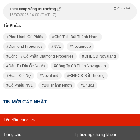
Copy link
Theo
Nhịp sống thị trường
16/07/2025 14:00 (GMT +7)
Từ Khóa:
Phát Hành Cổ Phiếu
Chủ Tịch Bùi Thành Nhơn
Diamond Properties
NVL
Novagroup
Công Ty Cổ Phần Diamond Properties
ĐHĐCĐ Novaland
Đầu Tư Địa Ốc No Va
Công Ty Cổ Phần Novagroup
Hoán Đổi Nợ
Novaland
ĐHĐCĐ Bất Thường
Cổ Phiếu NVL
Bùi Thành Nhơn
Đhđcđ
TIN MỚI CẬP NHẬT
Lên đầu trang
Trang chủ
Thị trường chứng khoán