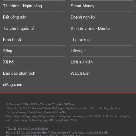
Tài chính - Ngân hàng
Smart Money
Bất động sản
Doanh nghiệp
Tài chính quốc tế
Kinh tế vĩ mô - Đầu tư
Kinh tế số
Thị trường
Sống
Lifestyle
Xã hội
Lịch sự kiện
Báo cáo phân tích
Watch List
eMagazine
© Copyright 2007 - 2026 -
Công ty Cổ phần VCCorp.
Tầng 17, 19, 20, 21 Toà nhà Center Building - Hapulico Complex, Số 01, phố Nguyễn Huy
Tưởng, phường Thanh Xuân, thành phố Hà Nội
Giấy phép thiết lập trang thông tin điện tử tổng hợp trên mạng số 2216/GP-TTĐT do Sở Thông tin
và Truyền thông Hà Nội cấp ngày 10 tháng 4 năm 2019.
Tầng 21, tòa nhà Center Building.
Địa chỉ: Số 01, phố Nguyễn Huy Tưởng, phường Thanh Xuân, thành phố Hà Nội