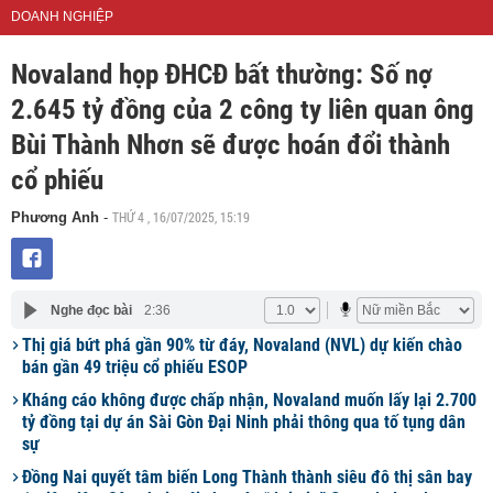
DOANH NGHIỆP
Novaland họp ĐHCĐ bất thường: Số nợ
2.645 tỷ đồng của 2 công ty liên quan ông
Bùi Thành Nhơn sẽ được hoán đổi thành
cổ phiếu
THỨ 4 , 16/07/2025, 15:19
Phương Anh
-
Nghe đọc bài
2:36
Thị giá bứt phá gần 90% từ đáy, Novaland (NVL) dự kiến chào
bán gần 49 triệu cổ phiếu ESOP
Kháng cáo không được chấp nhận, Novaland muốn lấy lại 2.700
tỷ đồng tại dự án Sài Gòn Đại Ninh phải thông qua tố tụng dân
sự
Đồng Nai quyết tâm biến Long Thành thành siêu đô thị sân bay