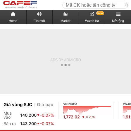
New
Home
Tin mới
Market
Watch list
Mở rộng
Giá vàng SJC
Giá bạc
VNINDEX
VN30
Mua
140,200
-0.07%
1,772.02
1,91
vào
-0.25%
Bán ra
143,200
-0.07%