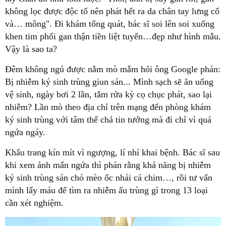
không lọc được độc tố nên phát hết ra da chân tay lưng cổ
và… mông". Đi khám tổng quát, bác sĩ soi lên soi xuống
khen tim phổi gan thận tiền liệt tuyến…đẹp như hình mẫu.
Vậy là sao ta?
Đêm không ngủ được nằm mò mẫm hỏi ông Google phán:
Bị nhiễm ký sinh trùng giun sán... Mình sạch sẽ ăn uống
vệ sinh, ngày bơi 2 lần, tắm rửa kỳ cọ chục phát, sao lại
nhiễm? Lần mò theo địa chỉ trên mạng đến phòng khám
ký sinh trùng với tâm thế chả tin tưởng mà đi chỉ vì quá
ngứa ngáy.
Khẩu trang kín mít vì ngượng, lí nhí khai bệnh. Bác sĩ sau
khi xem ảnh mẩn ngứa thì phán rằng khả năng bị nhiễm
ký sinh trùng sán chó mèo ốc nhái cá chim…, rồi tư vấn
mình lấy máu để tìm ra nhiễm ấu trùng gì trong 13 loại
cần xét nghiệm.