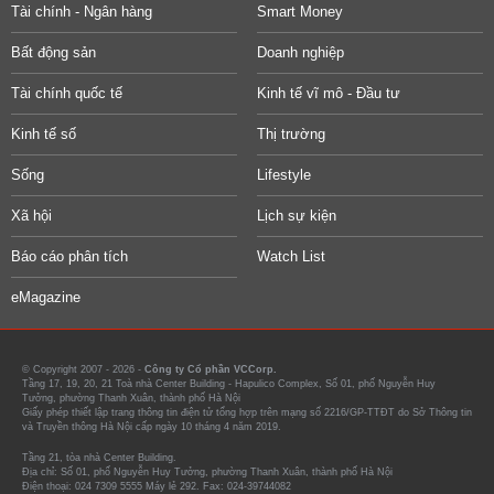
Tài chính - Ngân hàng
Smart Money
Bất động sản
Doanh nghiệp
Tài chính quốc tế
Kinh tế vĩ mô - Đầu tư
Kinh tế số
Thị trường
Sống
Lifestyle
Xã hội
Lịch sự kiện
Báo cáo phân tích
Watch List
eMagazine
© Copyright 2007 - 2026 -
Công ty Cổ phần VCCorp.
Tầng 17, 19, 20, 21 Toà nhà Center Building - Hapulico Complex, Số 01, phố Nguyễn Huy
Tưởng, phường Thanh Xuân, thành phố Hà Nội
Giấy phép thiết lập trang thông tin điện tử tổng hợp trên mạng số 2216/GP-TTĐT do Sở Thông tin
và Truyền thông Hà Nội cấp ngày 10 tháng 4 năm 2019.
Tầng 21, tòa nhà Center Building.
Địa chỉ: Số 01, phố Nguyễn Huy Tưởng, phường Thanh Xuân, thành phố Hà Nội
Điện thoại: 024 7309 5555 Máy lẻ 292. Fax: 024-39744082