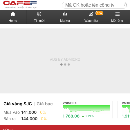
New
Home
Tin mới
Market
Watch list
Mở rộng
Giá vàng SJC
Giá bạc
VNINDEX
VN30
Mua vào
141,000
0%
1,768.06
1,91
0.19%
Bán ra
144,000
0%