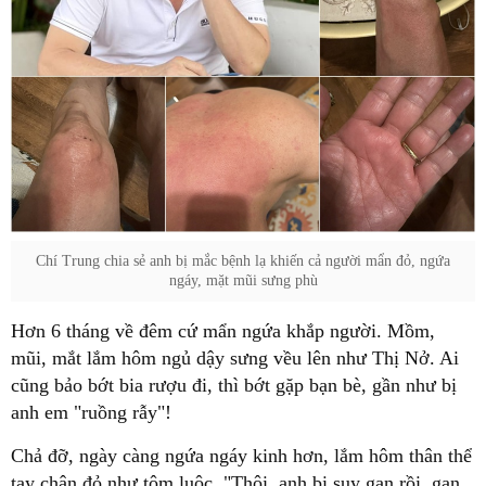
Chí Trung chia sẻ anh bị mắc bệnh lạ khiến cả người mẩn đỏ, ngứa
ngáy, mặt mũi sưng phù
Hơn 6 tháng về đêm cứ mẩn ngứa khắp người. Mồm,
mũi, mắt lắm hôm ngủ dậy sưng vều lên như Thị Nở. Ai
cũng bảo bớt bia rượu đi, thì bớt gặp bạn bè, gần như bị
anh em "ruồng rẫy"!
Chả đỡ, ngày càng ngứa ngáy kinh hơn, lắm hôm thân thể
tay chân đỏ như tôm luộc. "Thôi, anh bị suy gan rồi, gan