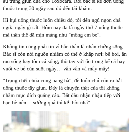
ấu trùng giun đũa chó Toxocara. Rồi bác sĩ kê đơn uống
thuốc trong 30 ngày sau đó đến tái khám.
Hì hụi uống thuốc luôn chiều đó, tối đến ngủ ngon chả
ngứa ngáy gì sất. Hôm nay đã là ngày thứ 7 uống thuốc
mà thân thể đã mịn màng như "mông em bé".
Không tin cũng phải tin vì bản thân là nhân chứng sống.
Bác sĩ còn nói nguồn nhiễm có thể ở khắp nơi: bể bơi, ăn
rau sống hay tôm cá sống, thò tay vớt ốc trong bể cá hay
vuốt ve bé cún suốt ngày… vân vân và mây mây!
"Trạng chết chúa cũng băng hà", đè luôn chú cún ra bắt
uống thuốc tẩy giun. Đây là chuyện thật của tôi không
nhằm mục đích quảng cáo. Bắt đầu nhận nhậu tiếp với
bạn bè nên… sướng quá thì kể thôi nhá".