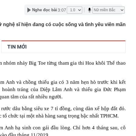
c đầu tiên có ngành đạt điểm chuẩn tuyệt đối 30/30 năm
3:07
Nghe đọc bài
g nối cao tốc TP.HCM - Long Thành sau gần 8 tháng thi
 nghệ sĩ hiện đang có cuộc sống và tình yêu viên mãn
 hơn nửa thu nhập, tôi mới hiểu “càng ít tiêu càng tốt” là
uy hiểm
ớn muốn tăng sở hữu tại Digiworld
TIN MỚI
 vẫn ra đồng, tiết lộ những thói quen duy trì suốt nhiều
n nhóm nhảy Big Toe từng tham gia thi Hoa khôi Thể thao
ếm việc làm tăng vọt, lộ diện 'ngành hot'
Á duy trì ở mức cao
mỹ nhân Việt từ chối đóng phim Hollywood: Cô gái vàng
m Anh và chồng thiếu gia có 3 năm hẹn hò trước khi kết
c, nghe tên đã thấy tự hào
u hoành tráng của Diệp Lâm Anh và thiếu gia Đức Phạm
g hoạt động của ngân hàng cần phòng ngừa tình trạng
uan tâm của rất nhiều người.
 thúc bằng số 9 lại khiến bạn mua nhiều hơn?
ước dâu bằng siêu xe 7 tỉ đồng, cùng dàn xế hộp đắt đỏ.
 tổ chức tại một nhà hàng sang trọng bậc nhất TPHCM.
m Anh hạ sinh con gái đầu lòng. Chỉ hơn 4 tháng sau, cô
 vào đầu tháng 11/2019.