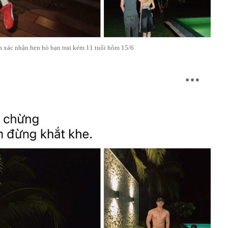
 xác nhận hẹn hò bạn trai kém 11 tuổi hôm 15/6