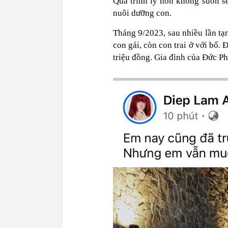
Quá trình ly hôn không suôn sẻ
nuôi dưỡng con.
Tháng 9/2023, sau nhiều lần 
con gái, còn con trai ở với bố
triệu đồng. Gia đình của Đức P