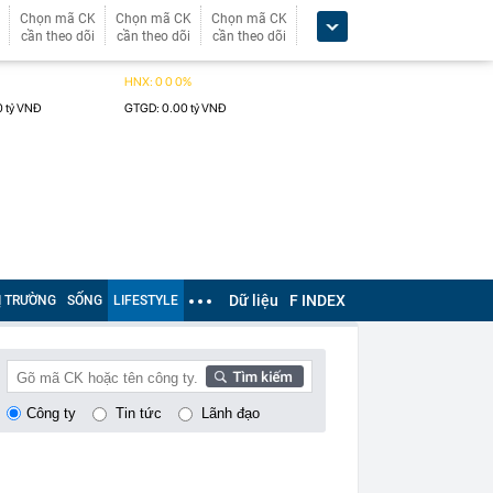
Chọn mã CK
Chọn mã CK
Chọn mã CK
cần theo dõi
cần theo dõi
cần theo dõi
Dữ liệu
F INDEX
Ị TRƯỜNG
SỐNG
LIFESTYLE
Công ty
Tin tức
Lãnh đạo