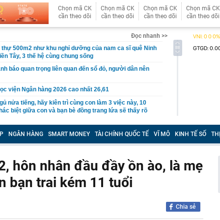
Chọn mã CK
Chọn mã CK
Chọn mã CK
Chọn mã CK
cần theo dõi
cần theo dõi
cần theo dõi
cần theo dõi
Đọc nhanh >>
t thự 500m2 như khu nghỉ dưỡng của nam ca sĩ quê Ninh
iền Tây, 3 thế hệ cùng chung sống
nh báo quan trọng liên quan đến sổ đỏ, người dân nên
ọc viện Ngân hàng 2026 cao nhất 26,61
gủ nửa tiếng, hãy kiên trì cùng con làm 3 việc này, 10
ác biệt giữa con và bạn bè đồng trang lứa sẽ thấy rõ
làm hạ tầng sạc xe điện trên cao tốc Bắc - Nam?
P
NGÂN HÀNG
SMART MONEY
TÀI CHÍNH QUỐC TẾ
VĨ MÔ
KINH TẾ SỐ
TH
sờ gáy': Bảo Tín Mạnh Hải, Mi Hồng làm ăn ra sao?
ạc 7 lần: Samsung và Google chính thức lộ diện kính AI
phẩm của Meta
, hôn nhân đầu đầy ồn ào, là mẹ
tạm giam nguyên Trưởng Ban quản lý chung cư Ngô Anh
 bạn trai kém 11 tuổi
en Vâu
hức ra mắt xe tay côn cổ điển 150 cc giá 30 triệu đồng
Chia sẻ
 Winner X và Yamaha Exciter