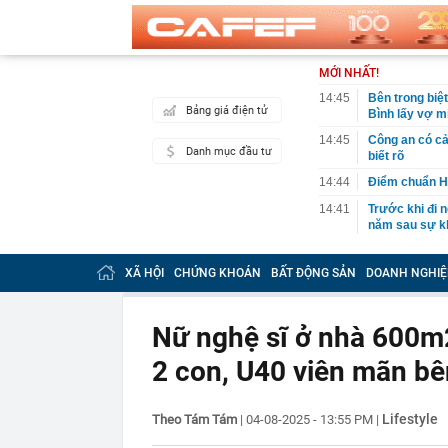
MỚI NHẤT!
14:45
Bên trong biệ
Bảng giá điện tử
Bình lấy vợ m
14:45
Công an có cả
Danh mục đầu tư
biết rõ
14:44
Điểm chuẩn H
14:41
Trước khi đi n
năm sau sự kh
14:40
Vì sao ì ạch 
XÃ HỘI
CHỨNG KHOÁN
BẤT ĐỘNG SẢN
DOANH NGHIỆ
14:39
Nhà vàng bị '
14:30
Pin 9 tiếng, s
đối đầu sản 
Nữ nghệ sĩ ở nhà 600m2
14:29
Ra lệnh bắt 
2 con, U40 viên mãn bên
Tuấn SN 1977
14:22
Cú sốc của Đ
14:20
Honda chính t
Lifestyle
Theo Tám Tám
|
04-08-2025 - 13:55 PM
|
đe dọa Honda