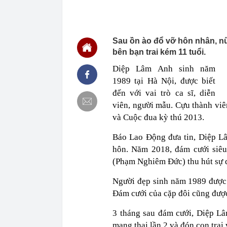
14:15
Trường đại họ
2026
14:09
Diện mạo đườn
công
Sau ồn ào đổ vỡ hôn nhân, nữ
14:00
Từng tiết kiệm
bên bạn trai kém 11 tuổi.
lời khuyên ng
Diệp Lâm Anh sinh năm
13:54
Một cổ đông l
1989 tại Hà Nội, được biết
13:50
Cụ bà 111 tuổi
thập kỷ
đến với vai trò ca sĩ, diễn
viên, người mẫu. Cựu thành viê
13:47
Nhu cầu tìm ki
và Cuộc đua kỳ thú 2013.
13:43
Giá gạo châu 
13:40
Không ngờ có 
Báo Lao Động đưa tin, Diệp Lâ
của cả dân tộ
hôn. Năm 2018, đám cưới siê
13:36
ĐBQH: Mở rộn
(Phạm Nghiêm Đức) thu hút sự q
'bia kèm lạc'
13:28
Vì sao giá kết
Người đẹp sinh năm 1989 được r
Đám cưới của cặp đôi cũng được
3 tháng sau đám cưới, Diệp Lâ
mang thai lần 2 và đón con trai