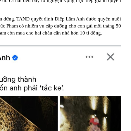
 do cả hai đều bày tỏ nguyện vọng trực tiếp giành quyền
tạm dừng, TAND quyết định Diệp Lâm Anh được quyền nuôi
. Đức Phạm có nhiệm vụ cấp dưỡng cho con gái mỗi tháng 50
hạm còn mua cho hai cháu căn nhà hơn 10 tỉ đồng.