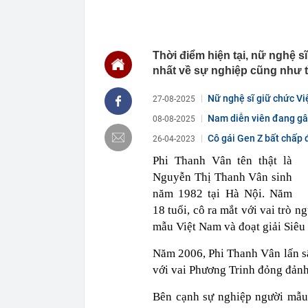
00:01
VNPT nắm giữ 
Viettel Global
00:01
Nắm trong ta
MWG chỉ nga
Thời điểm hiện tại, nữ nghệ 
00:01
Khám xét ngôi
nhất về sự nghiệp cũng như 
5 thỏi vàng gi
23:28
4 dấu hiệu nh
Nữ nghệ sĩ giữ chức Vi
27-08-2025
23:12
Quốc gia có l
tuổi...
Nam diễn viên đang gây
08-08-2025
vượt Hàn Quốc
23:01
Người bán trá
Cô gái Gen Z bất chấp đ
26-04-2023
nghề lại kiểm 
Phi Thanh Vân tên thật là
23:00
Tiếp viên tàu
Nguyễn Thị Thanh Vân sinh
sao nhiều hơn
năm 1982 tại Hà Nội. Năm
22:34
Cụ bà 70 tuổi
biết bí quyết
18 tuổi, cô ra mắt với vai trò 
22:34
Ngôi nhà chứ
mẫu Việt Nam và đoạt giải Siêu
22:31
Giá vàng vượt
Năm 2006, Phi Thanh Vân lấn sâ
22:30
Một doanh ngh
với vai Phương Trinh đỏng đảnh
22:08
Lời khuyên ch
Bên cạnh sự nghiệp người mẫu,