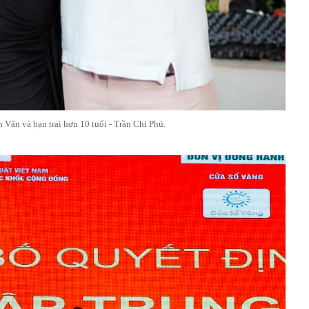
 Vân và bạn trai hơn 10 tuổi - Trần Chí Phú.