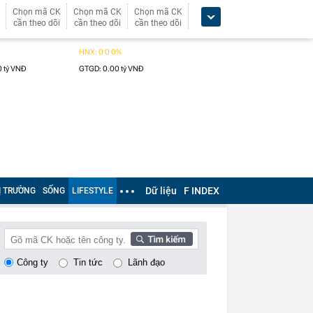
Chọn mã CK
Chọn mã CK
Chọn mã CK
cần theo dõi
cần theo dõi
cần theo dõi
Dữ liệu
F INDEX
Ị TRƯỜNG
SỐNG
LIFESTYLE
Công ty
Tin tức
Lãnh đạo