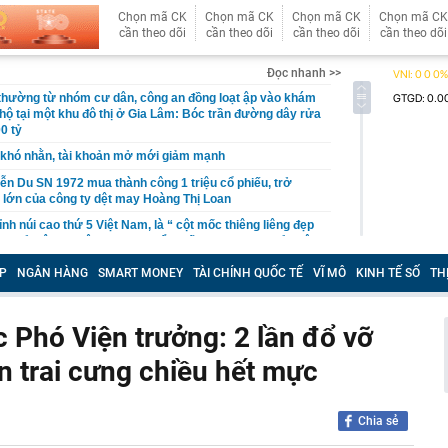
Chọn mã CK
Chọn mã CK
Chọn mã CK
Chọn mã CK
cần theo dõi
cần theo dõi
cần theo dõi
cần theo dõi
Đọc nhanh >>
 thường từ nhóm cư dân, công an đồng loạt ập vào khám
 hộ tại một khu đô thị ở Gia Lâm: Bóc trần đường dây rửa
0 tỷ
khó nhằn, tài khoản mở mới giảm mạnh
ễn Du SN 1972 mua thành công 1 triệu cổ phiếu, trở
 lớn của công ty dệt may Hoàng Thị Loan
đỉnh núi cao thứ 5 Việt Nam, là “ cột mốc thiêng liêng đẹp
ng” ở độ cao trên 3.000m, điểm đến "trong mơ" của dân
P
NGÂN HÀNG
SMART MONEY
TÀI CHÍNH QUỐC TẾ
VĨ MÔ
KINH TẾ SỐ
TH
 hệ thống y khoa tư nhân sở hữu 14 bệnh viện, 2.900
vừa được vinh danh "Hệ thống Y khoa tốt nhất Việt Nam
 Phó Viện trưởng: 2 lần đổ vỡ
hoán bị HoSE cắt margin trong tháng 8
 trai cưng chiều hết mực
iệp Việt thu hơn 1 tỷ USD ở nước ngoài trong nửa đầu
i nhuận tăng hơn 120%
Vietcap dự phóng VN-Index có thể chạm mốc 1.885 điểm
Chia sẻ
áng 8