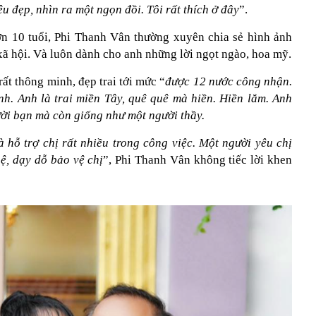
u đẹp, nhìn ra một ngọn đồi. Tôi rất thích ở đây
”.
ơn 10 tuổi, Phi Thanh Vân thường xuyên chia sẻ hình ảnh
xã hội. Và luôn dành cho anh những lời ngọt ngào, hoa mỹ.
rất thông minh, đẹp trai tới mức “
được 12 nước công nhận.
h. Anh là trai miền Tây, quê quê mà hiền. Hiền lắm. Anh
ười bạn mà còn giống như một người thầy.
à hỗ trợ chị rất nhiều trong công việc. Một người yêu chị
uệ, dạy dỗ bảo vệ chị
”, Phi Thanh Vân không tiếc lời khen