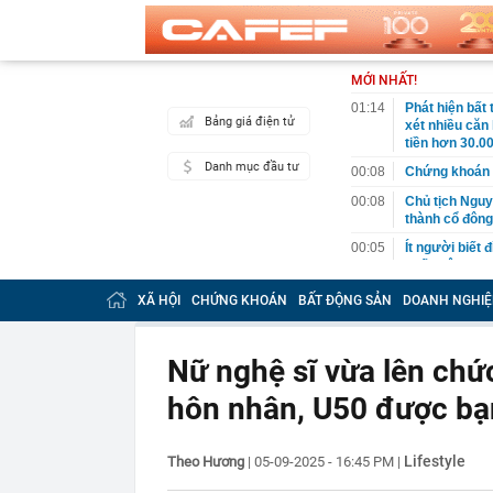
MỚI NHẤT!
01:14
Phát hiện bất
Bảng giá điện tử
xét nhiều căn
tiền hơn 30.00
Danh mục đầu tư
00:08
Chứng khoán 
00:08
Chủ tịch Nguy
thành cổ đông
00:05
Ít người biết 
nhất biên cươ
trekking
XÃ HỘI
CHỨNG KHOÁN
BẤT ĐỘNG SẢN
DOANH NGHIỆ
00:05
Việt Nam có 1
giường bệnh, 
2026"
Nữ nghệ sĩ vừa lên chức
00:05
56 mã chứng k
hôn nhân, U50 được bạn
00:03
Một doanh ngh
năm 2026, lợ
00:03
Chứng khoán 
Lifestyle
Theo Hương
|
05-09-2025 - 16:45 PM
|
ngay trong th