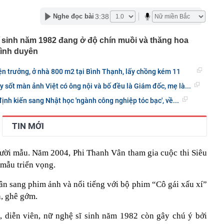
lượng tiền hơn 62.000 tỷ đồng, lớn hơn cả Vinhomes,
3:38
Nghe đọc bài
y Điện Máy Xanh, Bách Hóa Xanh, An Khang, vốn hóa
ng DMX
sĩ sinh năm 1982 đang ở độ chín muồi và thăng hoa
 nhà cổ, phát hiện 'kho báu' gồm 1.000 đồng tiền vàng và
tình duyên
ấu trong nhiều ngăn bí mật - giá trị hơn 18 tỷ đồng
ận biết ngôi nhà có phong thuỷ không thuận lợi
ện trưởng, ở nhà 800 m2 tại Bình Thạnh, lấy chồng kém 11
ượng khách đến Việt Nam đông nhất 7 tháng đầu năm,
 sốt màn ảnh Việt có ông nội và bố đều là Giám đốc, mẹ là...
 và Nga, gấp gần 6 lần Ấn Độ
i cây tiết lộ: Khách thường chọn quả to, người trong
ịnh kiến sang Nhật học 'ngành công nghiệp tóc bạc', về...
tra 5 chi tiết này trước
 cao tốc quỳ gối 1h an ủi khách: 7 năm sau ở khách sạn 5
TIN MỚI
 ở nhà, bay hạng thương gia
 có xương trẻ khỏe như phụ nữ 30, bác sĩ kinh ngạc khi
người mẫu. Năm 2004, Phi Thanh Vân tham gia cuộc thi Siêu
a đựng tâm huyết của NSND Tự Long
 mẫu triển vọng.
 4.300 USD/ounce, chuyên gia dự báo đỉnh mới
n sang phim ảnh và nổi tiếng với bộ phim “Cô gái xấu xí”
iệp dầu khí đem hơn 42.200 tỷ đồng gửi ngân hàng
, ghê gớm.
o những người không rút điện ấm siêu tốc trước khi ngủ
 diễn viên, nữ nghệ sĩ sinh năm 1982 còn gây chú ý bởi