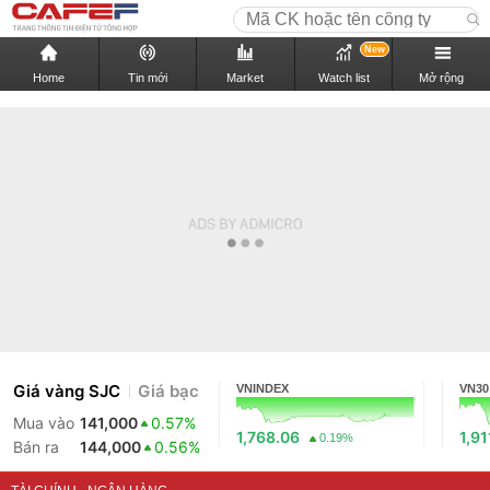
New
Home
Tin mới
Market
Watch list
Mở rộng
Giá vàng SJC
Giá bạc
VNINDEX
VN30
Mua vào
141,000
0.57%
1,768.06
1,91
0.19%
Bán ra
144,000
0.56%