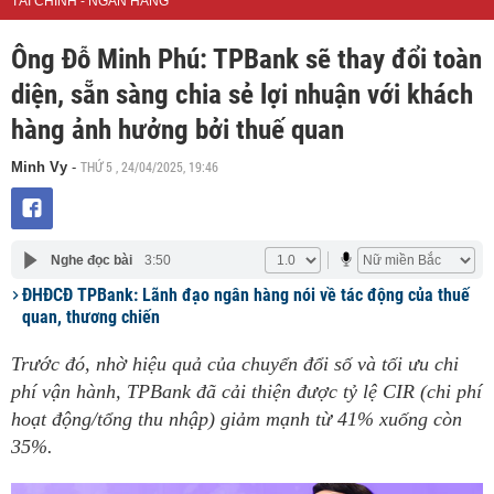
TÀI CHÍNH - NGÂN HÀNG
Ông Đỗ Minh Phú: TPBank sẽ thay đổi toàn
diện, sẵn sàng chia sẻ lợi nhuận với khách
hàng ảnh hưởng bởi thuế quan
THỨ 5 , 24/04/2025, 19:46
Minh Vy
-
Nghe đọc bài
3:50
ĐHĐCĐ TPBank: Lãnh đạo ngân hàng nói về tác động của thuế
quan, thương chiến
Trước đó, nhờ hiệu quả của chuyển đổi số và tối ưu chi
phí vận hành, TPBank đã cải thiện được tỷ lệ CIR (chi phí
hoạt động/tổng thu nhập) giảm mạnh từ 41% xuống còn
35%.