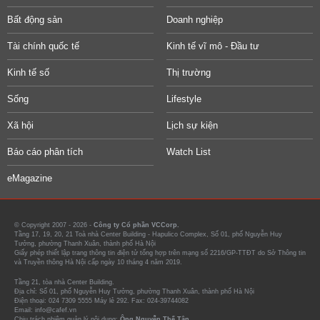
Bất động sản
Doanh nghiệp
Tài chính quốc tế
Kinh tế vĩ mô - Đầu tư
Kinh tế số
Thị trường
Sống
Lifestyle
Xã hội
Lịch sự kiện
Báo cáo phân tích
Watch List
eMagazine
© Copyright 2007 - 2026 -
Công ty Cổ phần VCCorp.
Tầng 17, 19, 20, 21 Toà nhà Center Building - Hapulico Complex, Số 01, phố Nguyễn Huy
Tưởng, phường Thanh Xuân, thành phố Hà Nội
Giấy phép thiết lập trang thông tin điện tử tổng hợp trên mạng số 2216/GP-TTĐT do Sở Thông tin
và Truyền thông Hà Nội cấp ngày 10 tháng 4 năm 2019.
Tầng 21, tòa nhà Center Building.
Địa chỉ: Số 01, phố Nguyễn Huy Tưởng, phường Thanh Xuân, thành phố Hà Nội
Điện thoại: 024 7309 5555 Máy lẻ 292. Fax: 024-39744082
Email: info@cafef.vn
Chịu trách nhiệm quản lý nội dung:
Ông Nguyễn Thế Tân