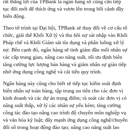
rất thắng lợi của TPBank là ngân hàng số cũng cần tiếp
tục đổi mới để thích ứng và vươn lên trong bối cảnh đầy
biến động.
Theo tờ trình tại Đại hội, TPBank sẽ thay đổi về cơ cấu tổ
chức, giải thể Khối Xử lý và thu hồi nợ sát nhập vào Khối
Pháp chế và Khối Giám sát tín dụng và phân luồng xử lý
nợ. Bên cạnh đó, ngân hàng sẽ tinh giảm đầu mối nhân sự
các cấp trung gian, nâng cao năng suất, tối ưu định biên
tăng cường lực lượng bán hàng và giảm nhân sự gián tiếp
nhờ ứng dụng công nghệ và cải tiến quy trình.
Ngân hàng này cũng cho biết sẽ tiếp tục kiểm soát định
biên nhân sự toàn hàng, tập trung uu tiên cho các đơn vị
kinh doanh và các dự án trọng điểm; rà soát các đơn vị có
năng suất thấp, xử lý các nhân sự yếu kém; tăng cường
công tác đào tạo nâng cao trình độ chuyên môn nghiệp vụ
và văn hóa kỷ luật; đẩy mạnh ứng dụng công nghệ/chuyển
đổi số trong hoạt động đào tạo; nâng cao năng suất lao