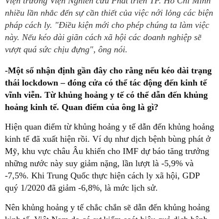
Viện trưởng Viện Nghiên cứu Phát triển TP. Hồ Chí Minh
nhiều lần nhắc đến sự cần thiết của việc nới lỏng các biện
pháp cách ly. "Điều kiện mới cho phép chúng ta làm việc
này. Nếu kéo dài giãn cách xã hội các doanh nghiệp sẽ
vượt quá sức chịu đựng", ông nói.
-Một số nhận định gần đây cho rằng nếu kéo dài trạng
thái lockdown – đóng cửa có thể tác động đến kinh tế
vĩnh viễn. Từ khủng hoảng y tế có thể dẫn đến khủng
hoảng kinh tế. Quan điểm của ông là gì?
Hiện quan điểm từ khủng hoảng y tế dẫn đến khủng hoảng
kinh tế đã xuất hiện rồi. Ví dụ như dịch bệnh bùng phát ở
Mỹ, khu vực châu Âu khiến cho IMF dự báo tăng trưởng
những nước này suy giảm nặng, lần lượt là -5,9% và
-7,5%. Khi Trung Quốc thực hiện cách ly xã hội, GDP
quý 1/2020 đã giảm -6,8%, là mức lịch sử.
Nên khủng hoảng y tế chắc chắn sẽ dẫn đến khủng hoảng