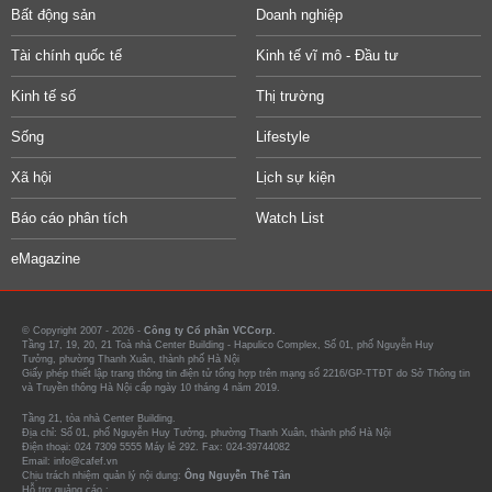
Bất động sản
Doanh nghiệp
Tài chính quốc tế
Kinh tế vĩ mô - Đầu tư
Kinh tế số
Thị trường
Sống
Lifestyle
Xã hội
Lịch sự kiện
Báo cáo phân tích
Watch List
eMagazine
© Copyright 2007 - 2026 -
Công ty Cổ phần VCCorp.
Tầng 17, 19, 20, 21 Toà nhà Center Building - Hapulico Complex, Số 01, phố Nguyễn Huy
Tưởng, phường Thanh Xuân, thành phố Hà Nội
Giấy phép thiết lập trang thông tin điện tử tổng hợp trên mạng số 2216/GP-TTĐT do Sở Thông tin
và Truyền thông Hà Nội cấp ngày 10 tháng 4 năm 2019.
Tầng 21, tòa nhà Center Building.
Địa chỉ: Số 01, phố Nguyễn Huy Tưởng, phường Thanh Xuân, thành phố Hà Nội
Điện thoại: 024 7309 5555 Máy lẻ 292. Fax: 024-39744082
Email: info@cafef.vn
Chịu trách nhiệm quản lý nội dung:
Ông Nguyễn Thế Tân
Hỗ trợ quảng cáo :