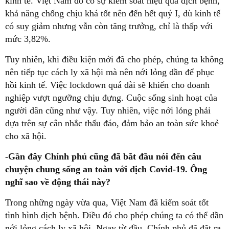
kinh tế. Việt Nam do có sự kiểm soát hiệu quả dịch bệnh,
khả năng chống chịu khá tốt nên đến hết quý I, dù kinh tế
có suy giảm nhưng vẫn còn tăng trưởng, chỉ là thấp với
mức 3,82%.
Tuy nhiên, khi điều kiện mới đã cho phép, chúng ta không
nên tiếp tục cách ly xã hội mà nên nới lỏng dần để phục
hồi kinh tế. Việc lockdown quá dài sẽ khiến cho doanh
nghiệp vượt ngưỡng chịu đựng. Cuộc sống sinh hoạt của
người dân cũng như vậy. Tuy nhiên, việc nới lỏng phải
dựa trên sự cân nhắc thấu đáo, đảm bảo an toàn sức khoẻ
cho xã hội.
-Gần đây Chính phủ cũng đã bắt đầu nói đến câu
chuyện chung sống an toàn với dịch Covid-19. Ông
nghĩ sao về động thái này?
Trong những ngày vừa qua, Việt Nam đã kiểm soát tốt
tình hình dịch bệnh. Điều đó cho phép chúng ta có thể dần
nới lỏng cách ly xã hội. Ngay từ đầu, Chính phủ đã đặt ra