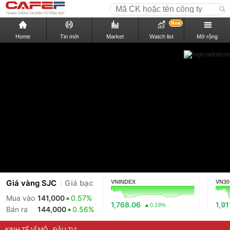
New
Home
Tin mới
Market
Watch list
Mở rộng
Giá vàng SJC
Giá bạc
VNINDEX
VN30
Mua vào
141,000
0.57%
1,768.06
1,91
0.19%
Bán ra
144,000
0.56%