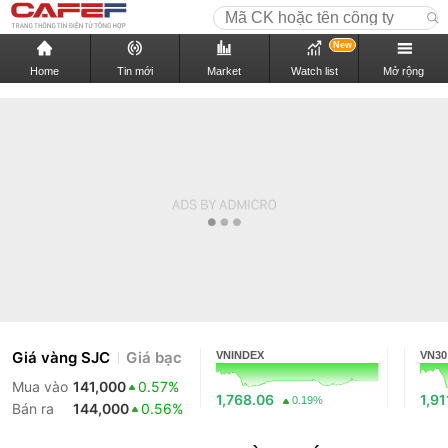
New
Home
Tin mới
Market
Watch list
Mở rộng
Giá vàng SJC
Giá bạc
VNINDEX
VN30
Mua vào
141,000
0.57%
1,768.06
1,91
0.19%
Bán ra
144,000
0.56%