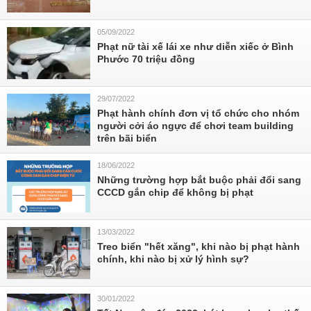
05/09/2022
Phạt nữ tài xế lái xe như diễn xiếc ở Bình
Phước 70 triệu đồng
29/07/2022
Phạt hành chính đơn vị tổ chức cho nhóm
người cởi áo ngực để chơi team building
trên bãi biển
18/06/2022
Những trường hợp bắt buộc phải đổi sang
CCCD gắn chip để không bị phạt
13/03/2022
Treo biển "hết xăng", khi nào bị phạt hành
chính, khi nào bị xử lý hình sự?
30/01/2022