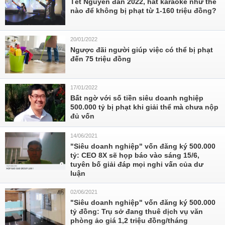
Tết Nguyên đán 2022, hát karaoke như thế
nào để không bị phạt từ 1-160 triệu đồng?
20/01/2022
Ngược đãi người giúp việc có thể bị phạt
đến 75 triệu đồng
17/01/2022
Bất ngờ với số tiền siêu doanh nghiệp
500.000 tỷ bị phạt khi giải thể mà chưa nộp
đủ vốn
14/06/2021
"Siêu doanh nghiệp" vốn đăng ký 500.000
tỷ: CEO 8X sẽ họp báo vào sáng 15/6,
tuyên bố giải đáp mọi nghi vấn của dư
luận
02/06/2021
"Siêu doanh nghiệp" vốn đăng ký 500.000
tỷ đồng: Trụ sở đang thuê dịch vụ văn
phòng ảo giá 1,2 triệu đồng/tháng