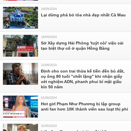
18/09/2024
Lại dừng phá bỏ tòa nhà đẹp nhất Cà Mau
18/09/2024
Sở Xây dựng Hải Phòng 'tuýt còi' việc cải
tạo biệt thự cổ ở quận Hồng Bàng
22/08/2024
Định cho con trai thừa kế tiền đền bù đất,
cụ ông 80 tuổi "chết lặng" khi nhận giấy
xét nghiệm ADN, phanh phui bí mật giấu
kín 50 năm
01/06/2024
Hot girl Phạm Như Phương bị lập group
anti fan hơn 10K thành viên sau loạt thị phi
31/05/2024