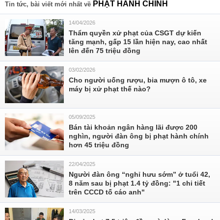
PHẠT HÀNH CHÍNH
Tin tức, bài viết mới nhất về
14/04/2026
Thẩm quyền xử phạt của CSGT dự kiến
tăng mạnh, gấp 15 lần hiện nay, cao nhất
lên đến 75 triệu đồng
03/02/2026
Cho người uống rượu, bia mượn ô tô, xe
máy bị xử phạt thế nào?
05/09/2025
Bán tài khoản ngân hàng lãi được 200
nghìn, người đàn ông bị phạt hành chính
hơn 45 triệu đồng
22/04/2025
Người đàn ông “nghỉ hưu sớm” ở tuổi 42,
8 năm sau bị phạt 1.4 tỷ đồng: "1 chi tiết
trên CCCD tố cáo anh"
14/03/2025