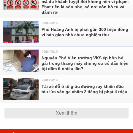
mà du khách tuyệt đối không nên vi phạm:
Phạt tiền là còn nhẹ, có nơi còn bỏ tù và
đánh roi
30/05/2019
Phú Hoàng Anh bị phạt gần 300 triệu đồng
vì bàn giao nhà chưa nghiệm thu
04/04/2019
Nguyên Phó Viện trưởng VKS ép hôn bé
gái trong thang máy chung cư có dấu hiệu
tội dâm ô nhiều lần?
21/03/2019
Tài xế đỗ ô tô giữa đường ray khiến đầu
tàu lửa vào ga chậm 2 tiếng bị phạt 4 triệu
Xem thêm