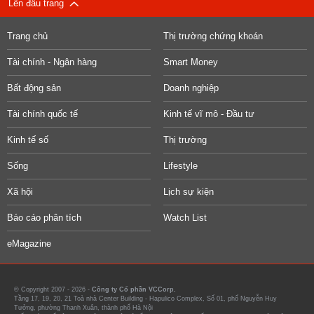
Lên đầu trang
Trang chủ
Thị trường chứng khoán
Tài chính - Ngân hàng
Smart Money
Bất động sản
Doanh nghiệp
Tài chính quốc tế
Kinh tế vĩ mô - Đầu tư
Kinh tế số
Thị trường
Sống
Lifestyle
Xã hội
Lịch sự kiện
Báo cáo phân tích
Watch List
eMagazine
© Copyright 2007 - 2026 -
Công ty Cổ phần VCCorp.
Tầng 17, 19, 20, 21 Toà nhà Center Building - Hapulico Complex, Số 01, phố Nguyễn Huy
Tưởng, phường Thanh Xuân, thành phố Hà Nội