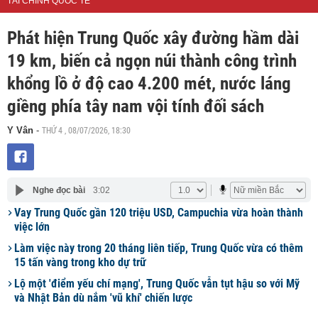
TÀI CHÍNH QUỐC TẾ
Phát hiện Trung Quốc xây đường hầm dài
19 km, biến cả ngọn núi thành công trình
khổng lồ ở độ cao 4.200 mét, nước láng
giềng phía tây nam vội tính đối sách
THỨ 4 , 08/07/2026, 18:30
Y Vân
-
Nghe đọc bài
3:02
Vay Trung Quốc gần 120 triệu USD, Campuchia vừa hoàn thành
việc lớn
Làm việc này trong 20 tháng liên tiếp, Trung Quốc vừa có thêm
15 tấn vàng trong kho dự trữ
Lộ một 'điểm yếu chí mạng', Trung Quốc vẫn tụt hậu so với Mỹ
và Nhật Bản dù nắm 'vũ khí' chiến lược