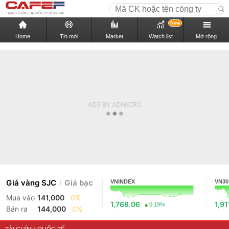
New
Home
Tin mới
Market
Watch list
Mở rộng
Giá vàng SJC
Giá bạc
VNINDEX
VN30
Mua vào
141,000
0%
1,768.06
1,91
0.19%
Bán ra
144,000
0%