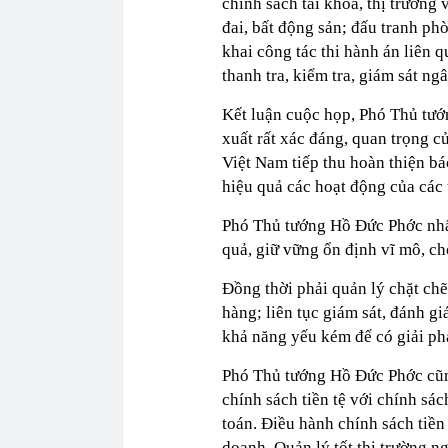
chính sách tài khóa, thị trường 
đai, bất động sản; đấu tranh phò
khai công tác thi hành án liên 
thanh tra, kiểm tra, giám sát n
Kết luận cuộc họp, Phó Thủ tướ
xuất rất xác đáng, quan trọng 
Việt Nam tiếp thu hoàn thiện bá
hiệu quả các hoạt động của các t
Phó Thủ tướng Hồ Đức Phớc nhấn
quả, giữ vững ổn định vĩ mô, chố
Đồng thời phải quản lý chặt ch
hàng; liên tục giám sát, đánh gi
khả năng yếu kém để có giải phá
Phó Thủ tướng Hồ Đức Phớc cũng
chính sách tiền tệ với chính sá
toán. Điều hành chính sách tiền
doanh. Quản lý tốt thị trường n