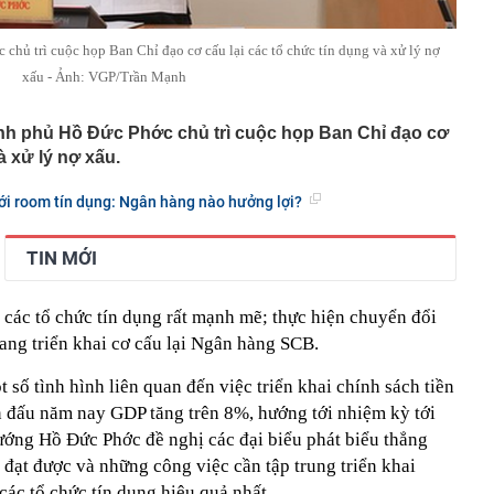
hủ trì cuộc họp Ban Chỉ đạo cơ cấu lại các tổ chức tín dụng và xử lý nợ
xấu - Ảnh: VGP/Trần Mạnh
nh phủ Hồ Đức Phớc chủ trì cuộc họp Ban Chỉ đạo cơ
à xử lý nợ xấu.
i room tín dụng: Ngân hàng nào hưởng lợi?
TIN MỚI
ại các tổ chức tín dụng rất mạnh mẽ; thực hiện chuyển đổi
ang triển khai cơ cấu lại Ngân hàng SCB.
 số tình hình liên quan đến việc triển khai chính sách tiền
ấn đấu năm nay GDP tăng trên 8%, hướng tới nhiệm kỳ tới
tướng Hồ Đức Phớc đề nghị các đại biểu phát biểu thẳng
 đạt được và những công việc cần tập trung triển khai
 các tổ chức tín dụng hiệu quả nhất.