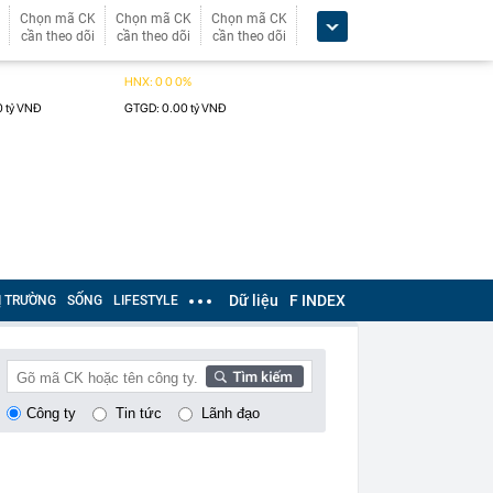
Chọn mã CK
Chọn mã CK
Chọn mã CK
cần theo dõi
cần theo dõi
cần theo dõi
Dữ liệu
F INDEX
Ị TRƯỜNG
SỐNG
LIFESTYLE
Công ty
Tin tức
Lãnh đạo