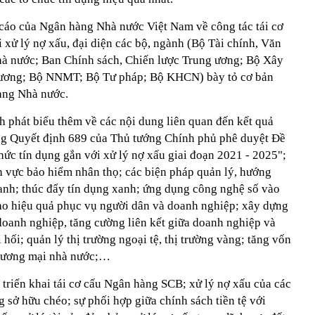
 cáo của Ngân hàng Nhà nước Việt Nam về công tác tái cơ
i xử lý nợ xấu, đại diện các bộ, ngành (Bộ Tài chính, Văn
à nước; Ban Chính sách, Chiến lược Trung ương; Bộ Xây
ương; Bộ NNMT; Bộ Tư pháp; Bộ KHCN) bày tỏ cơ bản
hàng Nhà nước.
h phát biểu thêm về các nội dung liên quan đến kết quả
ng Quyết định 689 của Thủ tướng Chính phủ phê duyệt Đề
chức tín dụng gắn với xử lý nợ xấu giai đoạn 2021 - 2025";
nh vực bảo hiểm nhân thọ; các biện pháp quản lý, hướng
oanh; thúc đẩy tín dụng xanh; ứng dụng công nghệ số vào
ao hiệu quả phục vụ người dân và doanh nghiệp; xây dựng
 doanh nghiệp, tăng cường liên kết giữa doanh nghiệp và
 hối; quản lý thị trường ngoại tệ, thị trường vàng; tăng vốn
thương mại nhà nước;…
 triển khai tái cơ cấu Ngân hàng SCB; xử lý nợ xấu của các
ng sở hữu chéo; sự phối hợp giữa chính sách tiền tệ với