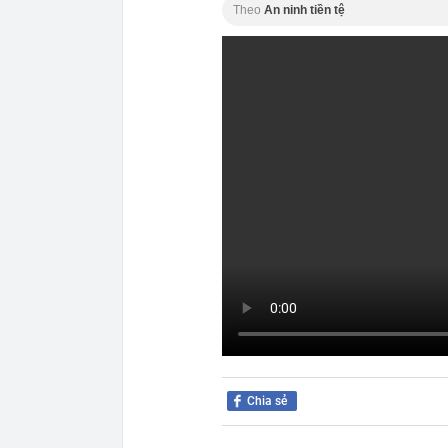
Theo
An ninh tiền tệ
Chia sẻ