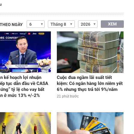
u
XEM
 THEO NGÀY
in kế hoạch lợi nhuận
Cuộc đua ngầm lãi suất tiết
iếp tục dẫn đầu về CASA
kiệm: Có ngân hàng lớn niêm yết
cứng” tỷ lệ cho vay bất
6% nhưng thực trả tới 9%/năm
ản ở mức 13% +/-2%
21 phút trước