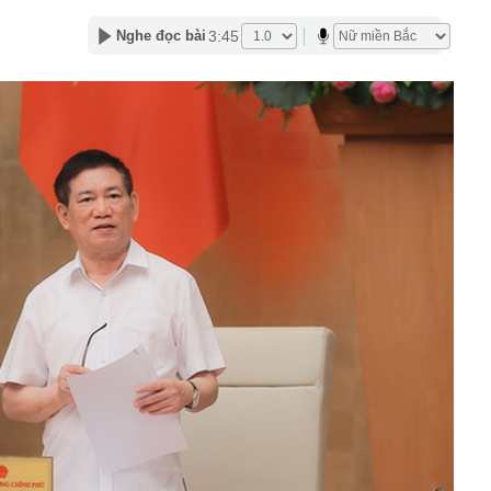
lượng tiền hơn 62.000 tỷ đồng, lớn hơn cả Vinhomes,
3:45
Nghe đọc bài
y Điện Máy Xanh, Bách Hóa Xanh, An Khang, vốn hóa
ng DMX
 nhà cổ, phát hiện 'kho báu' gồm 1.000 đồng tiền vàng và
ấu trong nhiều ngăn bí mật - giá trị hơn 18 tỷ đồng
ận biết ngôi nhà có phong thuỷ không thuận lợi
ượng khách đến Việt Nam đông nhất 7 tháng đầu năm,
 và Nga, gấp gần 6 lần Ấn Độ
i cây tiết lộ: Khách thường chọn quả to, người trong
tra 5 chi tiết này trước
 cao tốc quỳ gối 1h an ủi khách: 7 năm sau ở khách sạn 5
 ở nhà, bay hạng thương gia
 có xương trẻ khỏe như phụ nữ 30, bác sĩ kinh ngạc khi
a đựng tâm huyết của NSND Tự Long
 4.300 USD/ounce, chuyên gia dự báo đỉnh mới
iệp dầu khí đem hơn 42.200 tỷ đồng gửi ngân hàng
o những người không rút điện ấm siêu tốc trước khi ngủ