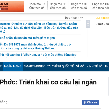
Chọn mã CK
Chọn mã CK
Chọn mã CK
Chọn mã CK
cần theo dõi
cần theo dõi
cần theo dõi
cần theo dõi
Đọc nhanh >>
 thường từ nhóm cư dân, công an đồng loạt ập vào khám
 hộ tại một khu đô thị ở Gia Lâm: Bóc trần đường dây rửa
0 tỷ
khó nhằn, tài khoản mở mới giảm mạnh
ễn Du SN 1972 mua thành công 1 triệu cổ phiếu, trở
 lớn của công ty dệt may Hoàng Thị Loan
đỉnh núi cao thứ 5 Việt Nam, là “ cột mốc thiêng liêng đẹp
ng” ở độ cao trên 3.000m, điểm đến "trong mơ" của dân
P
NGÂN HÀNG
SMART MONEY
TÀI CHÍNH QUỐC TẾ
VĨ MÔ
KINH TẾ SỐ
TH
 hệ thống y khoa tư nhân sở hữu 14 bệnh viện, 2.900
vừa được vinh danh "Hệ thống Y khoa tốt nhất Việt Nam
hớc: Triển khai cơ cấu lại ngân
hoán bị HoSE cắt margin trong tháng 8
iệp Việt thu hơn 1 tỷ USD ở nước ngoài trong nửa đầu
i nhuận tăng hơn 120%
Vietcap dự phóng VN-Index có thể chạm mốc 1.885 điểm
 hàng
Chia sẻ
áng 8