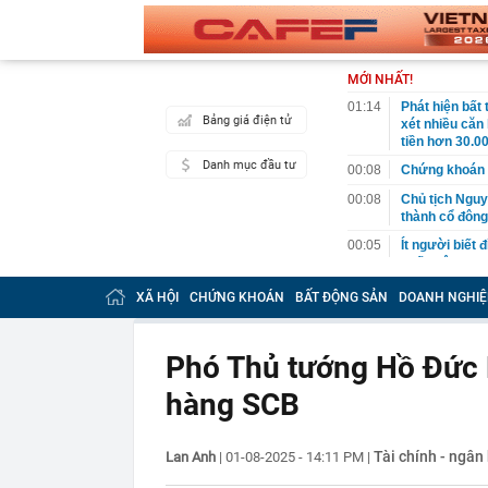
MỚI NHẤT!
01:14
Phát hiện bất
Bảng giá điện tử
xét nhiều căn
tiền hơn 30.00
Danh mục đầu tư
00:08
Chứng khoán 
00:08
Chủ tịch Nguy
thành cổ đông
00:05
Ít người biết 
nhất biên cươ
trekking
XÃ HỘI
CHỨNG KHOÁN
BẤT ĐỘNG SẢN
DOANH NGHIỆ
00:05
Việt Nam có 1
giường bệnh, 
2026"
Phó Thủ tướng Hồ Đức P
00:05
56 mã chứng k
hàng SCB
00:03
Một doanh ngh
năm 2026, lợ
00:03
Chứng khoán 
Tài chính - ngân
Lan Anh
|
01-08-2025 - 14:11 PM
|
ngay trong th