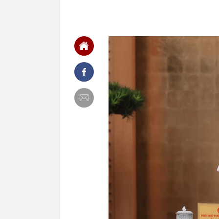
00:01
VNPT nắm giữ 
Viettel Global
00:01
Nắm trong ta
MWG chỉ nga
00:01
Khám xét ngôi
5 thỏi vàng gi
23:28
4 dấu hiệu nh
23:12
Quốc gia có l
vượt Hàn Quốc
23:01
Người bán trá
nghề lại kiểm 
23:00
Tiếp viên tàu
sao nhiều hơn
22:34
Cụ bà 70 tuổi
biết bí quyết
22:34
Ngôi nhà chứ
22:31
Giá vàng vượt
22:30
Một doanh ngh
22:08
Lời khuyên ch