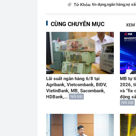
tín dụng,
ngân hàng,
nợ xấ
Từ Khóa:
CÙNG CHUYÊN MỤC
XEM
Lãi suất ngân hàng 6/8 tại
MB tự t
Agribank, Vietcombank, BIDV,
2026, t
VietinBank, MB, Sacombank,
và “fix 
HDBank,...
động s
Nổi bật
Nổi bật