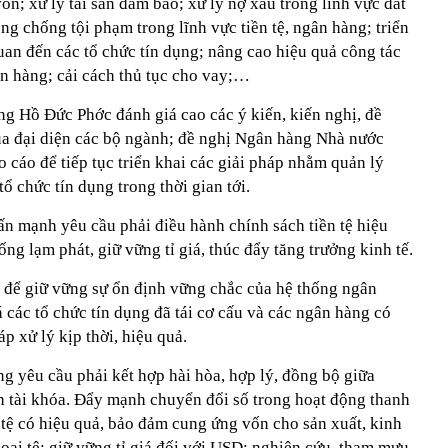
vốn; xử lý tài sản đảm bảo; xử lý nợ xấu trong lĩnh vực đất
ng chống tội phạm trong lĩnh vực tiền tệ, ngân hàng; triển
quan đến các tổ chức tín dụng; nâng cao hiệu quả công tác
gân hàng; cải cách thủ tục cho vay;…
ng Hồ Đức Phớc đánh giá cao các ý kiến, kiến nghị, đề
của đại diện các bộ ngành; đề nghị Ngân hàng Nhà nước
o cáo để tiếp tục triển khai các giải pháp nhằm quản lý
ổ chức tín dụng trong thời gian tới.
 mạnh yêu cầu phải điều hành chính sách tiền tệ hiệu
ng lạm phát, giữ vững tỉ giá, thúc đẩy tăng trưởng kinh tế.
ẽ để giữ vững sự ổn định vững chắc của hệ thống ngân
á các tổ chức tín dụng đã tái cơ cấu và các ngân hàng có
p xử lý kịp thời, hiệu quả.
 yêu cầu phải kết hợp hài hòa, hợp lý, đồng bộ giữa
ch tài khóa. Đẩy mạnh chuyển đổi số trong hoạt động thanh
 tệ có hiệu quả, bảo đảm cung ứng vốn cho sản xuất, kinh
goại tệ; giữ vững tỉ giá đối với USD; nghiên cứu, tham mưu