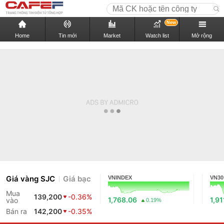
New
Home
Tin mới
Market
Watch list
Mở rộng
Giá vàng SJC
Giá bạc
VNINDEX
VN30
Mua
139,200
-0.36%
1,768.06
1,91
vào
0.19%
Bán ra
142,200
-0.35%