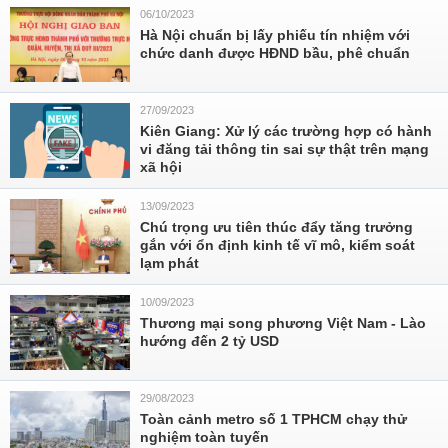
06/10/2023
Hà Nội chuẩn bị lấy phiếu tín nhiệm với
chức danh được HĐND bầu, phê chuẩn
27/09/2023
Kiên Giang: Xử lý các trường hợp có hành
vi đăng tải thông tin sai sự thật trên mạng
xã hội
13/09/2023
Chú trọng ưu tiên thúc đẩy tăng trưởng
gắn với ổn định kinh tế vĩ mô, kiểm soát
lạm phát
10/09/2023
Thương mại song phương Việt Nam - Lào
hướng đến 2 tỷ USD
29/08/2023
Toàn cảnh metro số 1 TPHCM chạy thử
nghiệm toàn tuyến