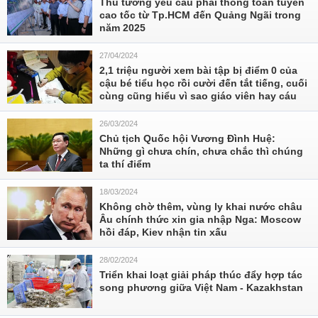
Thủ tướng yêu cầu phải thông toàn tuyến
cao tốc từ Tp.HCM đến Quảng Ngãi trong
năm 2025
27/04/2024
2,1 triệu người xem bài tập bị điểm 0 của
cậu bé tiểu học rồi cười đến tắt tiếng, cuối
cùng cũng hiểu vì sao giáo viên hay cáu
26/03/2024
Chủ tịch Quốc hội Vương Đình Huệ:
Những gì chưa chín, chưa chắc thì chúng
ta thí điểm
18/03/2024
Không chờ thêm, vùng ly khai nước châu
Âu chính thức xin gia nhập Nga: Moscow
hồi đáp, Kiev nhận tin xấu
28/02/2024
Triển khai loạt giải pháp thúc đẩy hợp tác
song phương giữa Việt Nam - Kazakhstan