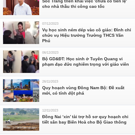
Sóc Trăng triển khai việc 'chưa có tiền lệ'
cho nhà thầu thi công cao tốc
07/12/2023
Vụ học sinh ném dép vào cô giáo: Đình chỉ
chức vụ Hiệu trưởng Trường THCS Văn
Phú
06/12/2023
Bộ GD&ĐT: Học sinh ở Tuyên Quang vi
phạm đạo đức nghiêm trọng với giáo viên
26/11/2023
Quy hoạch vùng Đông Nam Bộ: Đề xuất
mới, có tính đột phá
12/11/2023
Đồng Nai ‘xin’ tài trợ hồ sơ quy hoạch chi
tiết sân bay Biên Hoà cho Bộ Giao thông