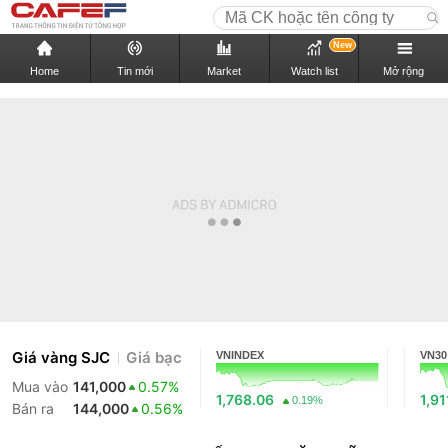
New
Home
Tin mới
Market
Watch list
Mở rộng
Giá vàng SJC
Giá bạc
VNINDEX
VN30
Mua vào
141,000
0.57%
1,768.06
1,91
0.19%
Bán ra
144,000
0.56%