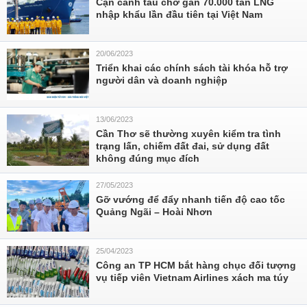
Cận cảnh tàu chở gần 70.000 tấn LNG
nhập khẩu lần đầu tiên tại Việt Nam
20/06/2023
Triển khai các chính sách tài khóa hỗ trợ
người dân và doanh nghiệp
13/06/2023
Cần Thơ sẽ thường xuyên kiểm tra tình
trạng lấn, chiếm đất đai, sử dụng đất
không đúng mục đích
27/05/2023
Gỡ vướng để đẩy nhanh tiến độ cao tốc
Quảng Ngãi – Hoài Nhơn
25/04/2023
Công an TP HCM bắt hàng chục đối tượng
vụ tiếp viên Vietnam Airlines xách ma túy