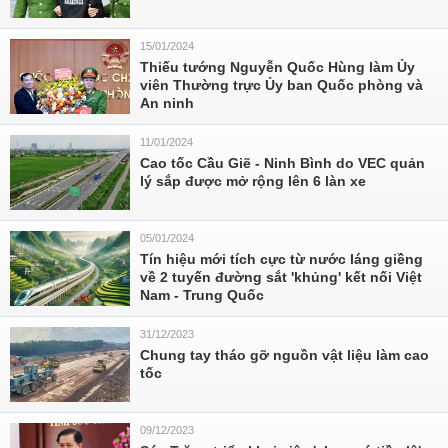
15/01/2024
Thiếu tướng Nguyễn Quốc Hùng làm Ủy
viên Thường trực Ủy ban Quốc phòng và
An ninh
11/01/2024
Cao tốc Cầu Giẽ - Ninh Bình do VEC quản
lý sắp được mở rộng lên 6 làn xe
05/01/2024
Tín hiệu mới tích cực từ nước láng giềng
về 2 tuyến đường sắt 'khủng' kết nối Việt
Nam - Trung Quốc
31/12/2023
Chung tay tháo gỡ nguồn vật liệu làm cao
tốc
09/12/2023