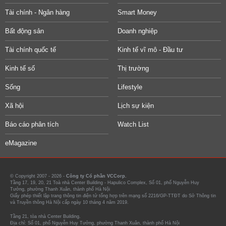
Tài chính - Ngân hàng
Smart Money
Bất động sản
Doanh nghiệp
Tài chính quốc tế
Kinh tế vĩ mô - Đầu tư
Kinh tế số
Thị trường
Sống
Lifestyle
Xã hội
Lịch sự kiện
Báo cáo phân tích
Watch List
eMagazine
© Copyright 2007 - 2026 -
Công ty Cổ phần VCCorp.
Tầng 17, 19, 20, 21 Toà nhà Center Building - Hapulico Complex, Số 01, phố Nguyễn Huy
Tưởng, phường Thanh Xuân, thành phố Hà Nội
Giấy phép thiết lập trang thông tin điện tử tổng hợp trên mạng số 2216/GP-TTĐT do Sở Thông tin
và Truyền thông Hà Nội cấp ngày 10 tháng 4 năm 2019.
Tầng 21, tòa nhà Center Building.
Địa chỉ: Số 01, phố Nguyễn Huy Tưởng, phường Thanh Xuân, thành phố Hà Nội