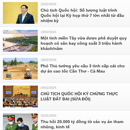
22/02/2024
Chủ tịch Quốc hội: Số lượng luật trình
Quốc hội tại Kỳ họp thứ 7 lớn nhất từ đầu
nhiệm kỳ
19/02/2024
Một tỉnh miền Tây vừa được phê duyệt quy
hoạch có sân bay công suất 3 triệu hành
khách/năm
18/02/2024
Phó Thủ tướng yêu cầu 3 tỉnh cấp cát cho
dự án cao tốc Cần Thơ - Cà Mau
04/02/2024
CHỦ TỊCH QUỐC HỘI KÝ CHỨNG THỰC
LUẬT ĐẤT ĐAI (SỬA ĐỔI)
31/01/2024
Thu hồi 20.000 tỷ đồng từ các vụ án tham
nhũng, kinh tế