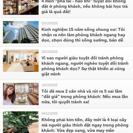
4 món “phá tài - hao khí” tuyệt đối không
đặt ở phòng khách, nếu không bài học trả
giá là quá đắt!
22/12/2025
Kinh nghiệm 15 năm sống chung cư: Tôi
nhận ra nên làm phòng khách ngang hay
dọc, chọn đúng thì sống sướng, bán dễ
20/12/2025
Vì sao người giàu tuyệt đối tránh phòng
khách ngang, người nghèo tuyệt đối tránh
phòng khách dọc? Sự thật khiến ai cũng
giật mình
16/12/2025
Tôi đã mua 2 căn nhà và rút ra 5 sai lầm
“đắt giá” trong phòng khách: Nếu mua lần
nữa, tôi quyết tránh xa!
04/12/2025
Không phải kim tiền, đây mới là 4 loại cây
mà người giàu thích đặt ngay trong phòng
khách: Vừa đẹp sang, vừa may mắn