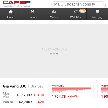
New
Home
Tin mới
Market
Watch list
Mở rộng
Giá vàng SJC
Giá bạc
VNINDEX
VN30
Mua
139,700
-0.43%
1,764.78
1,9
vào
-0.66%
Bán ra
142,700
-0.42%