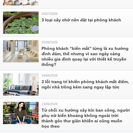
03/07/2026
3 loại cây chớ nên đặt tại phòng khách
25/06/2026
Phòng khách “biến mất” từng là xu hướng
đình đám, thế nhưng vì sao ngày càng
nhiều gia đình quay lại với thiết kế truyền
thống?
18/06/2026
3 lỗi trang trí khiến phòng khách mất điểm,
ngôi nhà trông kém sang ngay lập tức
13/06/2026
Từ chối xu hướng xây kín ban công, người
phụ nữ biến khoảng không ngoài trời
thành góc thư giãn khiến ai cũng muốn
học theo