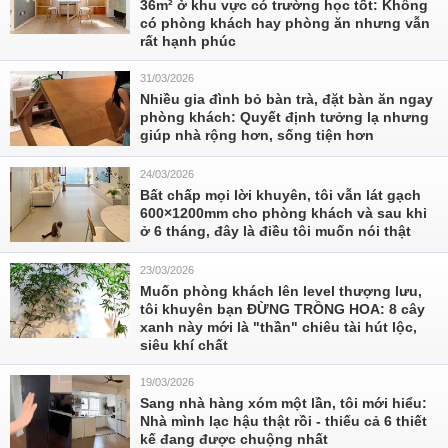
36m² ở khu vực có trường học tốt: Không
có phòng khách hay phòng ăn nhưng vẫn
rất hạnh phúc
31/03/2026
Nhiều gia đình bỏ bàn trà, đặt bàn ăn ngay
phòng khách: Quyết định tưởng lạ nhưng
giúp nhà rộng hơn, sống tiện hơn
24/03/2026
Bất chấp mọi lời khuyên, tôi vẫn lát gạch
600×1200mm cho phòng khách và sau khi
ở 6 tháng, đây là điều tôi muốn nói thật
23/03/2026
Muốn phòng khách lên level thượng lưu,
tôi khuyên bạn ĐỪNG TRỒNG HOA: 8 cây
xanh này mới là "thần" chiêu tài hút lộc,
siêu khí chất
19/03/2026
Sang nhà hàng xóm một lần, tôi mới hiểu:
Nhà mình lạc hậu thật rồi - thiếu cả 6 thiết
kế đang được chuộng nhất