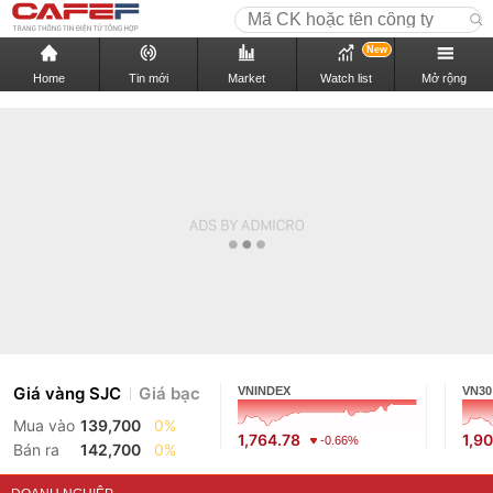
New
Home
Tin mới
Market
Watch list
Mở rộng
Giá vàng SJC
Giá bạc
VNINDEX
VN30
Mua vào
139,700
0%
1,764.78
1,9
-0.66%
Bán ra
142,700
0%