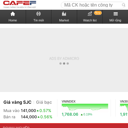
New
Home
Tin mới
Market
Watch list
Mở rộng
Giá vàng SJC
Giá bạc
VNINDEX
VN30
Mua vào
141,000
0.57%
1,768.06
1,91
0.19%
Bán ra
144,000
0.56%