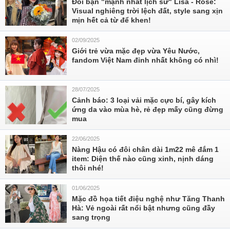
Đôi bạn "mạnh nhất lịch sử" Lisa - Rosé:
Visual nghiêng trời lệch đất, style sang xịn
mịn hết cả từ để khen!
02/09/2025
Giới trẻ vừa mặc đẹp vừa Yêu Nước,
fandom Việt Nam đỉnh nhất không có nhì!
28/07/2025
Cảnh báo: 3 loại vải mặc cực bí, gây kích
ứng da vào mùa hè, rẻ đẹp mấy cũng đừng
mua
22/06/2025
Nàng Hậu có đôi chân dài 1m22 mê đắm 1
item: Diện thế nào cũng xinh, nịnh dáng
thôi nhé!
01/06/2025
Mặc đồ họa tiết điệu nghệ như Tăng Thanh
Hà: Vẻ ngoài rất nổi bật nhưng cũng đầy
sang trọng