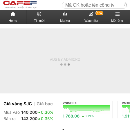
New
Home
Tin mới
Market
Watch list
Mở rộng
Giá vàng SJC
Giá bạc
VNINDEX
VN30
Mua vào
140,200
0.36%
1,768.06
1,91
0.19%
Bán ra
143,200
0.35%