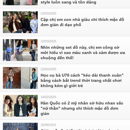
style luôn sang và tôn dáng
23/03/2025
Cặp chị em con nhà giàu chỉ thích mặc đồ
đơn giản đi dạo phố
22/03/2025
Nhìn những set đồ này, chị em công sở
mới hiểu vì sao màu xanh và xám được ưa
chuộng đến thế!
22/03/2025
Học cụ bà U70 cách "kéo dài thanh xuân"
bằng cách bắt trend thời trang chất chơi
không kém gì giới trẻ
16/02/2025
Hàn Quốc có 2 mỹ nhân sở hữu nhan sắc
"nữ thần" nhưng chỉ thích mặc đồ đơn
giản
25/09/2021