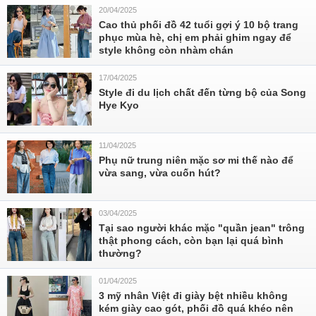
20/04/2025
Cao thủ phối đồ 42 tuổi gợi ý 10 bộ trang
phục mùa hè, chị em phải ghim ngay để
style không còn nhàm chán
17/04/2025
Style đi du lịch chất đến từng bộ của Song
Hye Kyo
11/04/2025
Phụ nữ trung niên mặc sơ mi thế nào để
vừa sang, vừa cuốn hút?
03/04/2025
Tại sao người khác mặc "quần jean" trông
thật phong cách, còn bạn lại quá bình
thường?
01/04/2025
3 mỹ nhân Việt đi giày bệt nhiều không
kém giày cao gót, phối đồ quá khéo nên