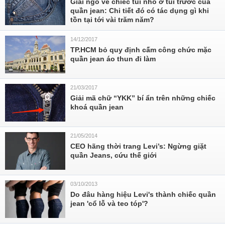
Giải ngố về chiếc túi nhỏ ở túi trước của
quần jean: Chi tiết đó có tác dụng gì khi
tồn tại tới vài trăm năm?
14/12/2017
TP.HCM bỏ quy định cấm công chức mặc
quần jean áo thun đi làm
21/03/2017
Giải mã chữ “YKK” bí ẩn trên những chiếc
khoá quần jean
21/05/2014
CEO hãng thời trang Levi’s: Ngừng giặt
quần Jeans, cứu thế giới
03/10/2013
Do đâu hàng hiệu Levi's thành chiếc quần
jean 'cổ lỗ và teo tóp'?