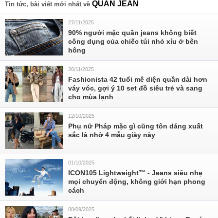
QUẦN JEAN
Tin tức, bài viết mới nhất về
27/11/2025
90% người mặc quần jeans không biết
công dụng của chiếc túi nhỏ xíu ở bên
hông
26/11/2025
Fashionista 42 tuổi mê diện quần dài hơn
váy vóc, gợi ý 10 set đồ siêu trẻ và sang
cho mùa lạnh
12/10/2025
Phụ nữ Pháp mặc gì cũng tôn dáng xuất
sắc là nhờ 4 mẫu giày này
01/10/2025
ICON105 Lightweight™ - Jeans siêu nhẹ
mọi chuyển động, không giới hạn phong
cách
08/09/2025