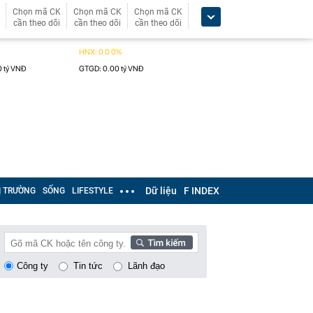
Chọn mã CK
Chọn mã CK
Chọn mã CK
cần theo dõi
cần theo dõi
cần theo dõi
Dữ liệu
F INDEX
Ị TRƯỜNG
SỐNG
LIFESTYLE
Công ty
Tin tức
Lãnh đạo