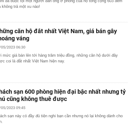
lhi đã buộc tội một người đàn ông ở phòng của họ tổng cộng 603 đêm
 không trả một xu nào!
hững căn hộ đắt nhất Việt Nam, giá bán gây
hoáng váng
/05/2023 06:30
i mức giá bán lên tới hàng trăm triệu đồng, những căn hộ dưới đây
ợc coi là đắt nhất Việt Nam hiện nay.
hách sạn 600 phòng hiện đại bậc nhất nhưng tỷ
hú cũng không thuê được
/05/2023 09:45
ách sạn này có đầy đủ tiện nghi bạn cần nhưng nó lại không dành cho
n.