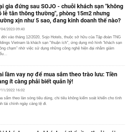
ại gia đứng sau SOJO - chuỗi khách sạn "không
ó lễ tân thông thường", phòng 15m2 nhưng
iường xịn như 5 sao, đang kinh doanh thế nào?
/04/2023 09:40
 đời vào tháng 12/2020, Sojo Hotels, thuộc sở hữu của Tập đoàn TNG
ldings Vietnam là khách sạn "thuận ích", ứng dụng mô hình “khách sạn
ông chạm” nhờ việc sử dụng những công nghệ hiện đại nhằm giảm
iểu…
ai lầm vay nợ để mua sắm theo trào lưu: Tiền
àng ít càng phải biết quản lý!
/11/2022 16:02
a sắm theo làn sóng tiêu dùng, chi tiêu không kiểm soát khiến cho tình
nh tài chính ngày càng tệ đi.