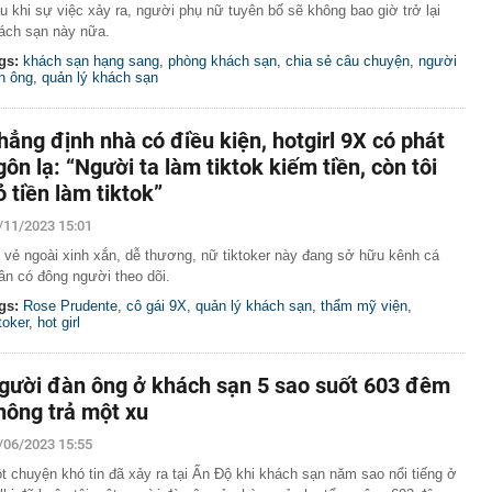
u khi sự việc xảy ra, người phụ nữ tuyên bố sẽ không bao giờ trở lại
ách sạn này nữa.
gs:
khách sạn hạng sang
,
phòng khách sạn
,
chia sẻ câu chuyện
,
người
n ông
,
quản lý khách sạn
hẳng định nhà có điều kiện, hotgirl 9X có phát
gôn lạ: “Người ta làm tiktok kiếm tiền, còn tôi
ỏ tiền làm tiktok”
/11/2023 15:01
 vẻ ngoài xinh xắn, dễ thương, nữ tiktoker này đang sở hữu kênh cá
ân có đông người theo dõi.
gs:
Rose Prudente
,
cô gái 9X
,
quản lý khách sạn
,
thẩm mỹ viện
,
toker
,
hot girl
gười đàn ông ở khách sạn 5 sao suốt 603 đêm
hông trả một xu
/06/2023 15:55
t chuyện khó tin đã xảy ra tại Ấn Độ khi khách sạn năm sao nổi tiếng ở