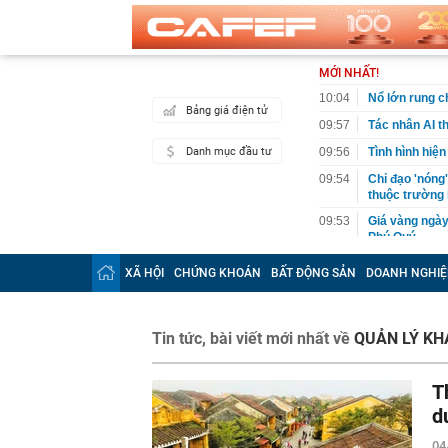
MỚI NHẤT!
10:04
Nổ lớn rung 
Bảng giá điện tử
09:57
Tác nhân AI t
Danh mục đầu tư
09:56
Tình hình hiện
09:54
Chỉ đạo 'nóng
thuộc trường
09:53
Giá vàng ngày
Phú Quý,...
09:46
Diễn viên Việ
XÃ HỘI
CHỨNG KHOÁN
BẤT ĐỘNG SẢN
DOANH NGHIỆ
khó cưỡng, ăn
09:40
Đi du lịch 3 t
Hóa đơn hơn 
Tin tức, bài viết mới nhất về
QUẢN LÝ KH
09:39
Phong tỏa khu
chôn sâu suốt
T
09:31
200 CBCS công
sáng: Kiểm tr
d
09:30
4 khoản tiền 
04
định cảm tính