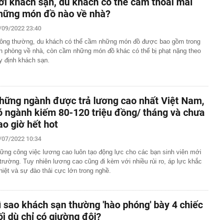
ời khách sạn, du khách có thể cầm thoải mái
hững món đồ nào về nhà?
/09/2022 23:40
ông thường, du khách có thể cầm những món đồ được bao gồm trong
ền phòng về nhà, còn cầm những món đồ khác có thể bị phạt nặng theo
y định khách sạn.
hững ngành được trả lương cao nhất Việt Nam,
ó ngành kiếm 80-120 triệu đồng/ tháng và chưa
ao giờ hết hot
/07/2022 10:34
ững công việc lương cao luôn tạo động lực cho các bạn sinh viên mới
 trường. Tuy nhiên lương cao cũng đi kèm với nhiều rủi ro, áp lực khắc
hiệt và sự đào thải cực lớn trong nghề.
ì sao khách sạn thường 'hào phóng' bày 4 chiếc
ối dù chỉ có giường đôi?