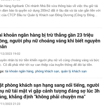
ân hàng Agribank Chi nhánh Nhà Bè vừa thông báo về việc thu giữ tài
 Nhiều dự án cầu vướng đường dẫn, chậm đưa vào khai
n đảm bảo là quyền sử dụng 200m2 đất ở lâu dài và tài sản gắn liền với
t của CTCP Đầu tư Quản lý Khách sạn Đông Dương (Công ty Đông…
vọt lên cao nhất 1 tháng, quỹ vàng lớn nhất thế giới có
 hàng không nổi tiếng vừa sinh con thứ 4 cho chồng tổng
ài khoản ngân hàng bị trừ thẳng gần 23 triệu
ốc đoạn Quảng Ngãi-Nha Trang từ ngày 14/8
ồng, người phụ nữ choáng váng khi biết nguyên
người rải vỏ dưa chuột quanh bàn ăn ngoài trời? Mục đích
hân
 nấu ăn
tạo, tuyến kênh dài nhất TPHCM ‘thay da đổi thịt’ ra
/12/2023 19:02
uyên nhân bị trừ tiền khiến người phụ nữ vô cùng choáng váng và bức
mới sáng tạo Quốc gia nói gì về vai trò của Better
c. Cô đã phải nhờ tới sự can thiệp của truyền thông để đòi lại tiền.
 trong hệ sinh thái đổi mới sáng tạo quốc gia?
gs:
tài khoản ngân hàng
,
phòng khách sạn
,
quản lý khách sạn
c Fed muốn ngân hàng trung ương tăng lãi suất trong
nhân 16 tuổi cao 1m70, từ ngũ quan đến khung xương
ặt phòng khách sạn hạng sang nổi tiếng, người
 Hoá ra là con Hoa hậu!
hụ nữ tái mặt vì gặp cảnh tượng đáng sợ lúc 3h
dân đang đi ô tô chú ý mức bồi thường bảo hiểm bắt
áng, khẳng định "không phải chuyện ma"
t
/11/2023 21:23