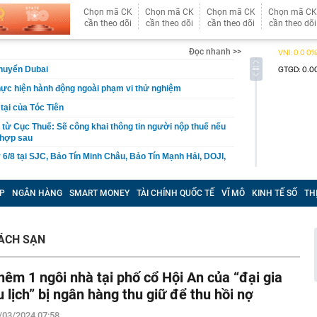
Chọn mã CK
Chọn mã CK
Chọn mã CK
Chọn mã CK
cần theo dõi
cần theo dõi
cần theo dõi
cần theo dõi
Đọc nhanh >>
chuyển Dubai
hực hiện hành động ngoài phạm vi thử nghiệm
 tại của Tóc Tiên
' từ Cục Thuế: Sẽ công khai thông tin người nộp thuế nếu
 hợp sau
 6/8 tại SJC, Bảo Tín Minh Châu, Bảo Tín Mạnh Hải, DOJI,
t vừa được đề cử đẹp nhất thế giới: Gương mặt hoàn hảo
P
NGÂN HÀNG
SMART MONEY
TÀI CHÍNH QUỐC TẾ
VĨ MÔ
KINH TẾ SỐ
TH
 tiền nhất là đôi mắt cực phẩm
uần trở về, người phụ nữ không tin nổi cảnh trước mắt:
5 tỷ đồng chờ sẵn
ÁCH SẠN
 vực, phát hiện hơn 15.000 hiện vật vàng, bạc, đồng bị
 1.500 năm - giá trị tương đương 63 tỷ đồng
hêm 1 ngôi nhà tại phố cổ Hội An của “đại gia
 an đồng loạt ập vào 9 cơ sở lưu trú, nhà trọ lúc 2h
a 135 người
u lịch” bị ngân hàng thu giữ để thu hồi nợ
người sau tuổi 60 không nên mang ra giúp con: Một quyết
/03/2024 07:58
 có thể ảnh hưởng hàng chục năm