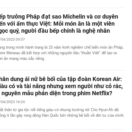
ếp trưởng Pháp đạt sao Michelin và cơ duyên
ến với ẩm thực Việt: Mỗi món ăn là một viên
gọc quý, người đầu bếp chính là nghệ nhân
/04/2023 09:57
ng trong mình hành trang là 15 năm kinh nghiệm chế biến món ăn Pháp,
erre Meneau đã kết hợp với những nguyên liệu “thuần Việt" để tạo ra
n ăn mang màu sắc riêng.
hân dung ái nữ bê bối của tập đoàn Korean Air:
iàu có và tài năng nhưng xem người như cỏ rác,
à nguyên mẫu phản diện trong phim Netflix?
/04/2023 16:24
ất thân từ gia tộc nổi tiếng giàu có nhưng trưởng nữ Cho Hyun Ah đã
ông ít lần gây rúng động Hàn Quốc bởi những bê bối về đời tư của mình.