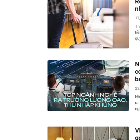
R
n
17
Th
ti
qu
N
c
b
23
Nh
ra
ng
V
g