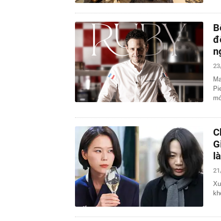
B
đ
n
23
Ma
Pi
mó
C
G
l
21
Xu
kh