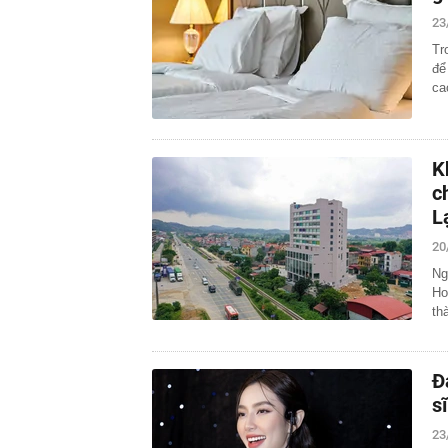
23
Tr
để
ca
K
c
L
20
Ng
Ho
th
Đ
s
23