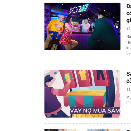
Đ
c
g
17
Ra
Ho
kh
th
S
c
11
Mu
hì