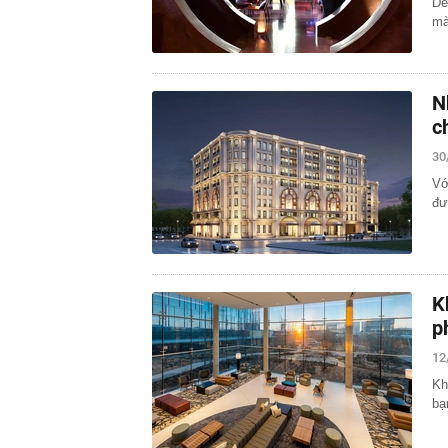
De
mà
N
c
30
Vớ
đư
K
p
12
Kh
bạ