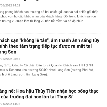
/06/2022 14:02
ong phòng khách sạn thường có hai chiếc gối cao và hai chiếc gối thấp
 phục vụ nhu cầu khác nhau của khách hàng. Gối trong khách sạn dù
o nhưng vì được làm từ lông vũ nên rất mềm và có độ nhún.
hách sạn "không lễ tân", âm thanh ánh sáng tùy
hỉnh theo tâm trạng tiếp tục được ra mắt tại
ạng Sơn
/06/2022 08:56
ày 17/6, Công ty Cổ phần Đầu tư và Quản lý Khách sạn TNH (TNH
tels & Resorts) khai trương SOJO Hotel Lang Son (đường Phai Vệ,
ành phố Lạng Sơn, tỉnh Lạng Sơn).
áng nể: Hoa hậu Thùy Tiên nhận học bổng thạc
ĩ của trường đại học lớn tại Thụy Sĩ
/05/2022 14:32