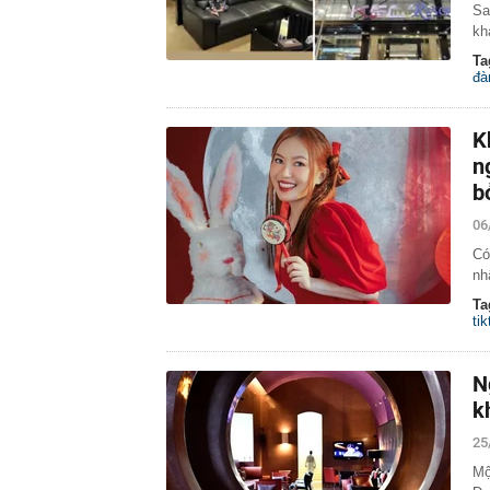
Sa
kh
Ta
đà
K
n
b
06
Có
nh
Ta
tik
N
k
25
Mộ