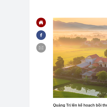
00:01
Khoan sâu 4.7
500 triệu m3 
23:43
Công an xác m
người phụ nữ 
23:40
Ai sắp đi Thái
ngay cả khi h
23:25
4 vật vào nhà 
23:18
Hoa hậu đẹp n
nhau như sam
23:10
Chất lỏng đen 
cả khu phố ph
23:01
Nam diễn viên
vừa mở quán l
22:59
Bật điều hòa 
một nửa: Bác 
22:53
Quang Hùng Ma
22:48
Danh tính tên 
22:42
Cảnh báo các 
dùng
Quảng Trị lên kế hoạch bồi t