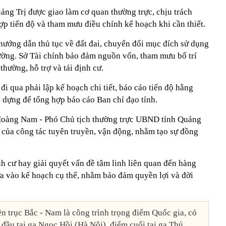
ng Trị được giao làm cơ quan thường trực, chịu trách
ợp tiến độ và tham mưu điều chỉnh kế hoạch khi cần thiết.
ướng dẫn thủ tục về đất đai, chuyển đổi mục đích sử dụng
rường. Sở Tài chính bảo đảm nguồn vốn, tham mưu bố trí
thường, hỗ trợ và tái định cư.
i qua phải lập kế hoạch chi tiết, báo cáo tiến độ hằng
 dựng để tổng hợp báo cáo Ban chỉ đạo tỉnh.
Hoàng Nam - Phó Chủ tịch thường trực UBND tỉnh Quảng
ò của công tác tuyên truyền, vận động, nhằm tạo sự đồng
định cư hay giải quyết vấn đề tâm linh liên quan đến hàng
 vào kế hoạch cụ thể, nhằm bảo đảm quyền lợi và đời
ên trục Bắc - Nam là công trình trọng điểm Quốc gia, có
 đầu tại ga Ngọc Hồi (Hà Nội), điểm cuối tại ga Thủ