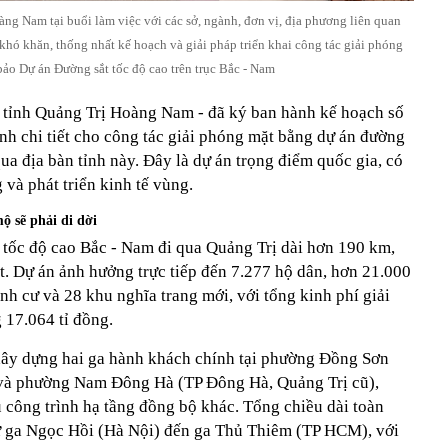
g Nam tại buổi làm việc với các sở, ngành, đơn vị, địa phương liên quan
 khó khăn, thống nhất kế hoạch và giải pháp triển khai công tác giải phóng
ảo Dự án Đường sắt tốc độ cao trên trục Bắc - Nam
tỉnh Quảng Trị Hoàng Nam - đã ký ban hành kế hoạch số
h chi tiết cho công tác giải phóng mặt bằng dự án đường
ua địa bàn tỉnh này. Đây là dự án trọng điểm quốc gia, có
 và phát triển kinh tế vùng.
ộ sẽ phải di dời
 tốc độ cao Bắc - Nam đi qua Quảng Trị dài hơn 190 km,
. Dự án ảnh hưởng trực tiếp đến 7.277 hộ dân, hơn 21.000
ịnh cư và 28 khu nghĩa trang mới, với tổng kinh phí giải
17.064 tỉ đồng.
 xây dựng hai ga hành khách chính tại phường Đồng Sơn
và phường Nam Đông Hà (TP Đông Hà, Quảng Trị cũ),
 công trình hạ tầng đồng bộ khác. Tổng chiều dài toàn
ừ ga Ngọc Hồi (Hà Nội) đến ga Thủ Thiêm (TP HCM), với