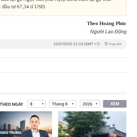
đầu tư 67,34 tỉ USD.
Theo Hoàng Phúc
Người Lao Động
31/07/2025 21:14 (GMT +7)
Copy link
XEM
 THEO NGÀY