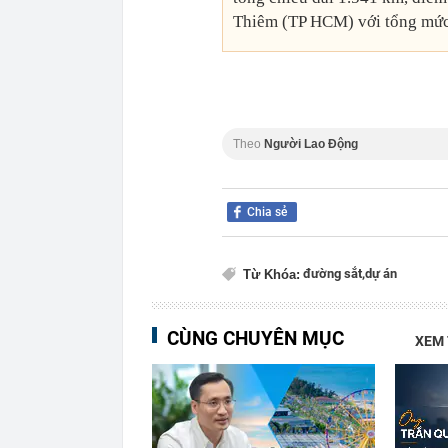
Thiêm (TP HCM) với tổng mức 
Theo
Người Lao Động
Chia sẻ
đường sắt,
dự án
Từ Khóa:
CÙNG CHUYÊN MỤC
XEM