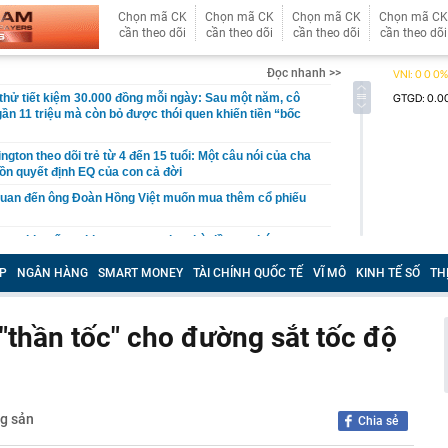
Chọn mã CK
Chọn mã CK
Chọn mã CK
Chọn mã CK
cần theo dõi
cần theo dõi
cần theo dõi
cần theo dõi
Đọc nhanh >>
hử tiết kiệm 30.000 đồng mỗi ngày: Sau một năm, cô
gần 11 triệu mà còn bỏ được thói quen khiến tiền “bốc
gton theo dõi trẻ từ 4 đến 15 tuổi: Một câu nói của cha
ồn quyết định EQ của con cả đời
quan đến ông Đoàn Hồng Việt muốn mua thêm cổ phiếu
 ra khuyến nghị quan trọng cho nhà đầu tư chứng
P
NGÂN HÀNG
SMART MONEY
TÀI CHÍNH QUỐC TẾ
VĨ MÔ
KINH TẾ SỐ
TH
Việt Nam có doanh thu lớn hơn Vingroup, Petrolimex,
hóm 500 doanh nghiệp lớn nhất thế giới
ền cổ tức tuần 10-14/8: Một ngân hàng lớn "lăn chốt", cổ
"thần tốc" cho đường sắt tốc độ
cao nhất 100%
đại gia tâm linh Xuân Trường
ỉ ra một tín hiệu quan trọng cho thấy VN-Index sắp bước
g mới
g sản
Chia sẻ
vọt lên cao nhất 2 tháng, chuyên gia nói gì?