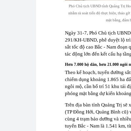
Phó Chủ tịch UBND tỉnh Quảng Trị Hoàn
nhằm rà soát tiến độ thực hiện, tháo gỡ
mặt bằng, đảm b
Ngày 31-7, Phó Chủ tịch UBND 
291/KH-UBND, phê duyệt lộ trìn
sắt tốc độ cao Bắc - Nam đoạn q
tác động lớn đến kết cấu hạ tầng
Hơn 7.000 hộ dân, hơn 21.000 ngôi m
Theo kế hoạch, tuyến đường sắt
chiếm dụng khoảng 1.865 ha đất
ngôi mộ, cần bố trí 51 khu tái đ
phóng mặt bằng dự kiến khoảng 
Trên địa bàn tỉnh Quảng Trị sẽ
(TP Đồng Hới, Quảng Bình cũ) 
cùng 4 trạm bảo dưỡng và nhiều
tuyến Bắc - Nam là 1.541 km, t