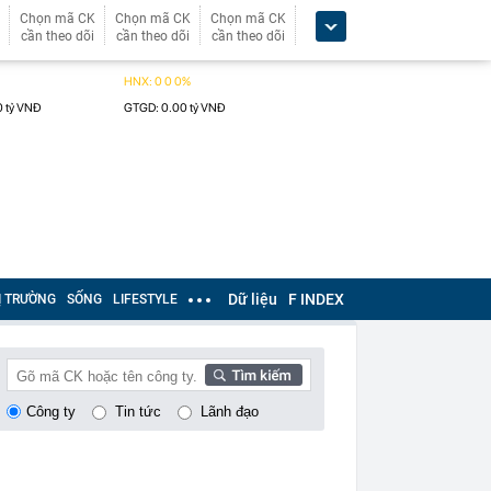
Chọn mã CK
Chọn mã CK
Chọn mã CK
cần theo dõi
cần theo dõi
cần theo dõi
Dữ liệu
F INDEX
Ị TRƯỜNG
SỐNG
LIFESTYLE
Công ty
Tin tức
Lãnh đạo