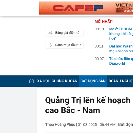
MỚI NHẤT!
00:19
Mẹ ở TP.HCM t
Bảng giá điện tử
không chỉ có 
hơi”
Danh mục đầu tư
00:11
Đại học Washin
mẹ khi con bu
00:07
Tổ chức liên 
Digiworld
00:05
VNDIRECT đưa
khoán
XÃ HỘI
CHỨNG KHOÁN
BẤT ĐỘNG SẢN
DOANH NGHIỆ
00:04
Doanh nghiệp 
đăng ký vào n
00:03
Lịch chốt quy
Quảng Trị lên kế hoạch 
tức tiền mặt 
cao Bắc - Nam
00:02
"Sự thật" về 
00:01
Chuyên gia ch
vào nhịp són
Bất độn
Theo Hoàng Phúc
|
01-08-2025 - 06:44 AM
|
00:01
Giá vàng tăng 