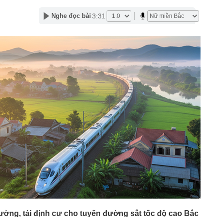
00 mét xuống đáy biển, phát hiện mỏ dầu khí trữ lượng
ngoài khơi Việt Nam
3:31
Nghe đọc bài
inh giao dịch chuyển khoản 35 triệu đồng tới tài khoản
SN 1984, thanh niên SN 2000 được mời tới làm việc
 Lan chú ý: Từ 16/10, sân bay có thể mở vali để kiểm tra
ành khách không có mặt
báo hiệu phong thủy rất tốt
hất nhì Việt Nam và vợ hơn 4 tuổi của Bình Minh "dính
" từ Việt Nam sang Mỹ
liên tục trồi lên từ nền nhà, gia chủ gọi người kiểm tra rồi
ải sơ tán
 700 tỷ giờ bán cà phê ở phường Hoà Hưng (TP.HCM),
iền "vỡ trận"
ngủ, người phụ nữ sốt cao liên tục, phổi tổn thương hơn
sĩ cảnh báo mối nguy ít ai ngờ ngay trong nhà
sterD cảnh báo nóng, tuyên bố hành động pháp lý
trộm bánh xe ô tô ở khu đô thị Hà Nội
ứng dụng Android có thể âm thầm theo dõi vị trí người
hường, tái định cư cho tuyến đường sắt tốc độ cao Bắc