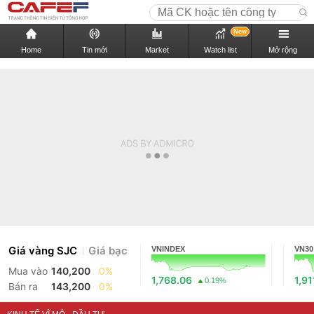
New
Home
Tin mới
Market
Watch list
Mở rộng
Giá vàng SJC
Giá bạc
VNINDEX
VN30
Mua vào
140,200
0%
1,768.06
1,91
0.19%
Bán ra
143,200
0%