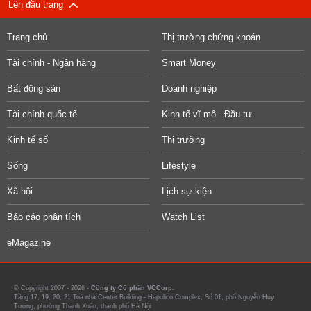
Lên đầu trang
Trang chủ
Thị trường chứng khoán
Tài chính - Ngân hàng
Smart Money
Bất động sản
Doanh nghiệp
Tài chính quốc tế
Kinh tế vĩ mô - Đầu tư
Kinh tế số
Thị trường
Sống
Lifestyle
Xã hội
Lịch sự kiện
Báo cáo phân tích
Watch List
eMagazine
© Copyright 2007 - 2026 -
Công ty Cổ phần VCCorp.
Tầng 17, 19, 20, 21 Toà nhà Center Building - Hapulico Complex, Số 01, phố Nguyễn Huy
Tưởng, phường Thanh Xuân, thành phố Hà Nội