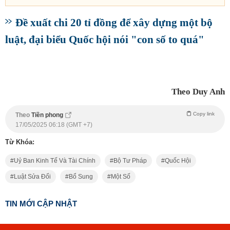
Đề xuất chi 20 tỉ đồng để xây dựng một bộ
luật, đại biểu Quốc hội nói "con số to quá"
Theo Duy Anh
Copy link
Theo
Tiền phong
17/05/2025 06:18 (GMT +7)
Từ Khóa:
Uỷ Ban Kinh Tế Và Tài Chính
Bộ Tư Pháp
Quốc Hội
Luật Sửa Đổi
Bổ Sung
Một Số
TIN MỚI CẬP NHẬT