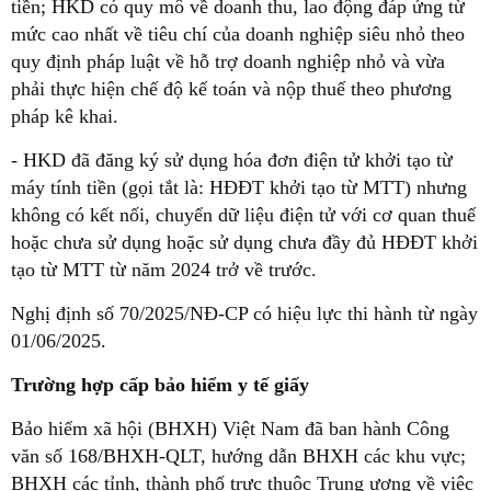
tiền; HKD có quy mô về doanh thu, lao động đáp ứng từ
mức cao nhất về tiêu chí của doanh nghiệp siêu nhỏ theo
quy định pháp luật về hỗ trợ doanh nghiệp nhỏ và vừa
phải thực hiện chế độ kế toán và nộp thuế theo phương
pháp kê khai.
- HKD đã đăng ký sử dụng hóa đơn điện tử khởi tạo từ
máy tính tiền (gọi tắt là: HĐĐT khởi tạo từ MTT) nhưng
không có kết nối, chuyển dữ liệu điện tử với cơ quan thuế
hoặc chưa sử dụng hoặc sử dụng chưa đầy đủ HĐĐT khởi
tạo từ MTT từ năm 2024 trở về trước.
Nghị định số 70/2025/NĐ-CP có hiệu lực thi hành từ ngày
01/06/2025.
Trường hợp cấp bảo hiểm y tế giấy
Bảo hiểm xã hội (BHXH) Việt Nam đã ban hành Công
văn số 168/BHXH-QLT, hướng dẫn BHXH các khu vực;
BHXH các tỉnh, thành phố trực thuộc Trung ương về việc