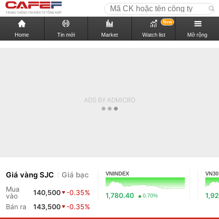
New
Home
Tin mới
Market
Watch list
Mở rộng
Giá vàng SJC
Giá bạc
VNINDEX
VN30
Mua
140,500
-0.35%
1,780.40
1,9
vào
0.70%
Bán ra
143,500
-0.35%