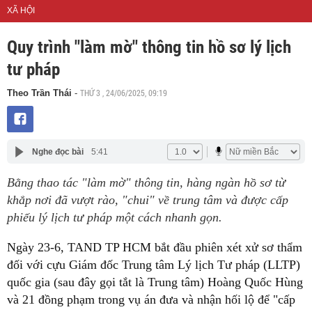
XÃ HỘI
Quy trình "làm mờ" thông tin hồ sơ lý lịch
tư pháp
THỨ 3 , 24/06/2025, 09:19
Theo Trần Thái
-
Nghe đọc bài
5:41
Bằng thao tác "làm mờ" thông tin, hàng ngàn hồ sơ từ
khắp nơi đã vượt rào, "chui" về trung tâm và được cấp
phiếu lý lịch tư pháp một cách nhanh gọn.
Ngày 23-6, TAND TP HCM bắt đầu phiên xét xử sơ thẩm
đối với cựu Giám đốc Trung tâm Lý lịch Tư pháp (LLTP)
quốc gia (sau đây gọi tắt là Trung tâm) Hoàng Quốc Hùng
và 21 đồng phạm trong vụ án đưa và nhận hối lộ để "cấp