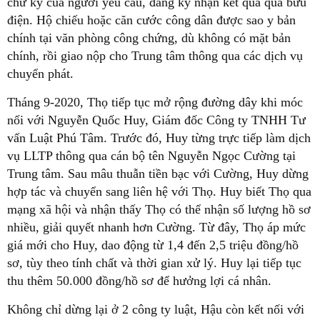
chữ ký của người yêu cầu, đăng ký nhận kết quả qua bưu
điện. Hộ chiếu hoặc căn cước công dân được sao y bản
chính tại văn phòng công chứng, dù không có mặt bản
chính, rồi giao nộp cho Trung tâm thông qua các dịch vụ
chuyển phát.
Tháng 9-2020, Thọ tiếp tục mở rộng đường dây khi móc
nối với Nguyễn Quốc Huy, Giám đốc Công ty TNHH Tư
vấn Luật Phú Tâm. Trước đó, Huy từng trực tiếp làm dịch
vụ LLTP thông qua cán bộ tên Nguyễn Ngọc Cường tại
Trung tâm. Sau mâu thuẫn tiền bạc với Cường, Huy dừng
hợp tác và chuyển sang liên hệ với Thọ. Huy biết Thọ qua
mạng xã hội và nhận thấy Thọ có thể nhận số lượng hồ sơ
nhiều, giải quyết nhanh hơn Cường. Từ đây, Thọ áp mức
giá mới cho Huy, dao động từ 1,4 đến 2,5 triệu đồng/hồ
sơ, tùy theo tính chất và thời gian xử lý. Huy lại tiếp tục
thu thêm 50.000 đồng/hồ sơ để hưởng lợi cá nhân.
Không chỉ dừng lại ở 2 công ty luật, Hậu còn kết nối với