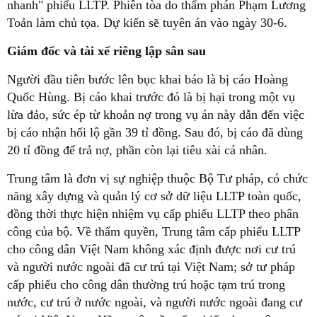
nhanh" phiếu LLTP. Phiên tòa do thẩm phán Phạm Lương
Toản làm chủ tọa. Dự kiến sẽ tuyên án vào ngày 30-6.
Giám đốc và tài xế riêng lập sân sau
Người đầu tiên bước lên bục khai báo là bị cáo Hoàng
Quốc Hùng. Bị cáo khai trước đó là bị hại trong một vụ
lừa đảo, sức ép từ khoản nợ trong vụ án này dẫn đến việc
bị cáo nhận hối lộ gần 39 tỉ đồng. Sau đó, bị cáo đã dùng
20 tỉ đồng để trả nợ, phần còn lại tiêu xài cá nhân.
Trung tâm là đơn vị sự nghiệp thuộc Bộ Tư pháp, có chức
năng xây dựng và quản lý cơ sở dữ liệu LLTP toàn quốc,
đồng thời thực hiện nhiệm vụ cấp phiếu LLTP theo phân
công của bộ. Về thẩm quyền, Trung tâm cấp phiếu LLTP
cho công dân Việt Nam không xác định được nơi cư trú
và người nước ngoài đã cư trú tại Việt Nam; sở tư pháp
cấp phiếu cho công dân thường trú hoặc tạm trú trong
nước, cư trú ở nước ngoài, và người nước ngoài đang cư