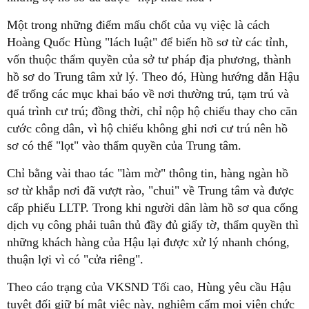
Một trong những điểm mấu chốt của vụ việc là cách
Hoàng Quốc Hùng "lách luật" để biến hồ sơ từ các tỉnh,
vốn thuộc thẩm quyền của sở tư pháp địa phương, thành
hồ sơ do Trung tâm xử lý. Theo đó, Hùng hướng dẫn Hậu
để trống các mục khai báo về nơi thường trú, tạm trú và
quá trình cư trú; đồng thời, chỉ nộp hộ chiếu thay cho căn
cước công dân, vì hộ chiếu không ghi nơi cư trú nên hồ
sơ có thể "lọt" vào thẩm quyền của Trung tâm.
Chỉ bằng vài thao tác "làm mờ" thông tin, hàng ngàn hồ
sơ từ khắp nơi đã vượt rào, "chui" về Trung tâm và được
cấp phiếu LLTP. Trong khi người dân làm hồ sơ qua cổng
dịch vụ công phải tuân thủ đầy đủ giấy tờ, thẩm quyền thì
những khách hàng của Hậu lại được xử lý nhanh chóng,
thuận lợi vì có "cửa riêng".
Theo cáo trạng của VKSND Tối cao, Hùng yêu cầu Hậu
tuyệt đối giữ bí mật việc này, nghiêm cấm mọi viên chức