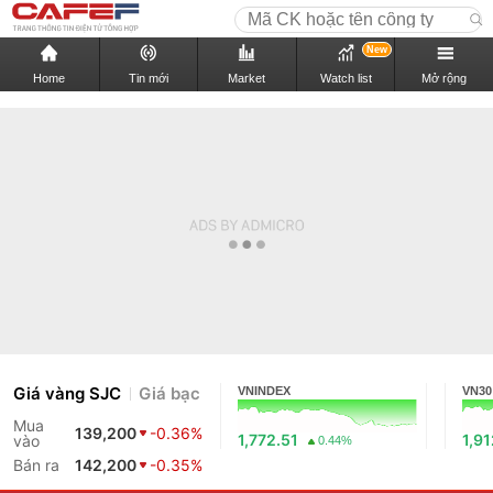
New
Home
Tin mới
Market
Watch list
Mở rộng
Giá vàng SJC
Giá bạc
VNINDEX
VN30
Mua
139,200
-0.36%
1,772.51
1,9
vào
0.44%
Bán ra
142,200
-0.35%