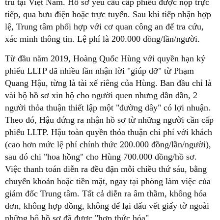
trú tại Việt Nam. Hồ sơ yêu cầu cấp phiếu được nộp trực
tiếp, qua bưu điện hoặc trực tuyến. Sau khi tiếp nhận hợp
lệ, Trung tâm phối hợp với cơ quan công an để tra cứu,
xác minh thông tin. Lệ phí là 200.000 đồng/lần/người.
Từ đầu năm 2019, Hoàng Quốc Hùng với quyền hạn ký
phiếu LLTP đã nhiều lần nhận lời "giúp đỡ" từ Phạm
Quang Hậu, từng là tài xế riêng của Hùng. Ban đầu chỉ là
vài bộ hồ sơ xin hộ cho người quen nhưng dần dần, 2
người thỏa thuận thiết lập một "đường dây" có lợi nhuận.
Theo đó, Hậu đứng ra nhận hồ sơ từ những người cần cấp
phiếu LLTP. Hậu toàn quyền thỏa thuận chi phí với khách
(cao hơn mức lệ phí chính thức 200.000 đồng/lần/người),
sau đó chi "hoa hồng" cho Hùng 700.000 đồng/hồ sơ.
Việc thanh toán diễn ra đều đặn mỗi chiều thứ sáu, bằng
chuyển khoản hoặc tiền mặt, ngay tại phòng làm việc của
giám đốc Trung tâm. Tất cả diễn ra âm thầm, không hóa
đơn, không hợp đồng, không để lại dấu vết giấy tờ ngoài
những bộ hồ sơ đã được "hợp thức hóa".