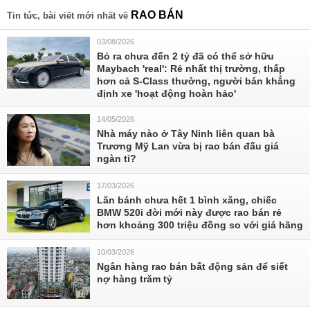
RAO BÁN
Tin tức, bài viết mới nhất về
03/08/2026
Bỏ ra chưa đến 2 tỷ đã có thể sở hữu
Maybach 'real': Rẻ nhất thị trường, thấp
hơn cả S-Class thường, người bán khẳng
định xe 'hoạt động hoàn hảo'
14/05/2026
Nhà máy nào ở Tây Ninh liên quan bà
Trương Mỹ Lan vừa bị rao bán đấu giá
ngàn tỉ?
17/03/2026
Lăn bánh chưa hết 1 bình xăng, chiếc
BMW 520i đời mới này được rao bán rẻ
hơn khoảng 300 triệu đồng so với giá hãng
10/03/2026
Ngân hàng rao bán bất động sản để siết
nợ hàng trăm tỷ