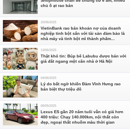
Shophouse chân đế chung cư ế ẩm, nhiều
chủ ồ ạt rao bán
20/06/2025
VietinBank rao bán khoản nợ của doanh
nghiệp tinh bột sắn với tài sản đảm bảo là
nhà máy và tinh bột mì thành phẩm…
13/06/2025
Thật khó tin: Búp bê Labubu được bán với
giá đắt ngang một căn nhà ở Hà Nội
04/06/2025
Lý do bất ngờ khiến Đàm Vĩnh Hưng rao
bán biệt thự triệu đô
08/05/2025
Lexus ES gần 20 năm tuổi vẫn có giá hơn
400 triệu: Chạy 140.000km, nội thất còn
đẹp, ngoại thất nhuốm màu thời gian