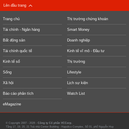
Lên đầu trang
Trang chủ
Thị trường chứng khoán
Tài chính - Ngân hàng
Smart Money
Bất động sản
Doanh nghiệp
Tài chính quốc tế
Kinh tế vĩ mô - Đầu tư
Kinh tế số
Thị trường
Sống
Lifestyle
Xã hội
Lịch sự kiện
Báo cáo phân tích
Watch List
eMagazine
© Copyright 2007 - 2026 -
Công ty Cổ phần VCCorp.
Tầng 17, 19, 20, 21 Toà nhà Center Building - Hapulico Complex, Số 01, phố Nguyễn Huy