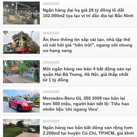
06/05/2025
Ngân hàng đại hạ giá 28 tỷ đồng lô đất
102.000m2 tọa lạc vị trí đắc địa tại Bắc Ninh
26/03/2025
Ăn theo thông tin sắp cải tạo, nhà tập thể
cũ nát hét giá “trên trời”, ngang với chung
cư hạng sang
25/03/2025
Một ngân hàng rao bán 4 bất động sản tại
quận Hai Bà Trưng, Hà Nội, giá thấp nhất
từ 1 tỷ đồng
14/03/2025
Mercedes-Benz GL 350 2009 rao bán lại
hơn 500 triệu, người bán tiết lộ: Tiêu hao
nhiên liệu 'chỉ ngang Vios'
01/03/2025
Ngân hàng rao bán bất động sản rộng hơn
2.200m2 tại huyện Củ Chi, TP.HCM, giá khởi