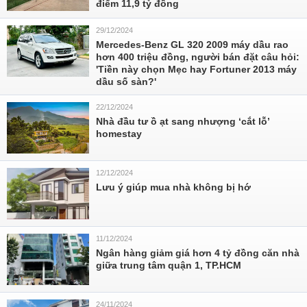
điểm 11,9 tỷ đồng
29/12/2024
Mercedes-Benz GL 320 2009 máy dầu rao
hơn 400 triệu đồng, người bán đặt câu hỏi:
'Tiền này chọn Mẹc hay Fortuner 2013 máy
dầu số sàn?'
22/12/2024
Nhà đầu tư ồ ạt sang nhượng ‘cắt lỗ’
homestay
12/12/2024
Lưu ý giúp mua nhà không bị hớ
11/12/2024
Ngân hàng giảm giá hơn 4 tỷ đồng căn nhà
giữa trung tâm quận 1, TP.HCM
24/11/2024