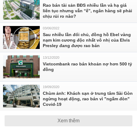
Rao bán tài sản BĐS nhiều lần và hạ giá
liên tục nhưng vẫn “ế”, ngân hàng sẽ phải
chịu rủi ro nào?
03/06/2022
Sau nhiều lần đổi chủ, đồng hồ Ebel vàng
nạm kim cương độc nhất vô nhị của Elvis
Presley đang được rao bán
13/12/2020
Vietcombank rao bán khoản nợ hơn 500 tỷ
đồng
19/09/2020
Chùm ảnh: Khách sạn ở trung tâm Sài Gòn
ngừng hoạt động, rao bán vì "ngấm đòn"
Covid-19
Xem thêm