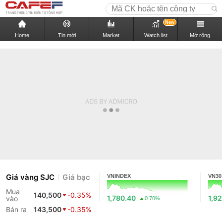
New
Home
Tin mới
Market
Watch list
Mở rộng
Giá vàng SJC
Giá bạc
VNINDEX
VN30
Mua
140,500
-0.35%
1,780.40
1,9
vào
0.70%
Bán ra
143,500
-0.35%