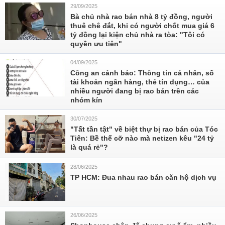
29/09/2025
Bà chủ nhà rao bán nhà 8 tỷ đồng, người
thuê chê đắt, khi có người chốt mua giá 6
tỷ đồng lại kiện chủ nhà ra tòa: "Tôi có
quyền ưu tiên"
04/09/2025
Công an cảnh báo: Thông tin cá nhân, số
tài khoản ngân hàng, thẻ tín dụng… của
nhiều người đang bị rao bán trên các
nhóm kín
30/07/2025
"Tất tần tật" về biệt thự bị rao bán của Tóc
Tiên: Bề thế cỡ nào mà netizen kêu "24 tỷ
là quá rẻ"?
28/06/2025
TP HCM: Đua nhau rao bán căn hộ dịch vụ
26/06/2025