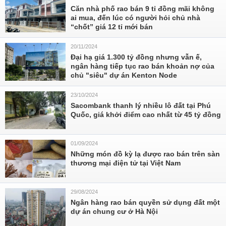
Căn nhà phố rao bán 9 tỉ đồng mãi không
ai mua, đến lúc có người hỏi chủ nhà
“chốt” giá 12 tỉ mới bán
20/11/2024
Đại hạ giá 1.300 tỷ đồng nhưng vẫn ế,
ngân hàng tiếp tục rao bán khoản nợ của
chủ "siêu" dự án Kenton Node
23/10/2024
Sacombank thanh lý nhiều lô đất tại Phú
Quốc, giá khởi điểm cao nhất từ 45 tỷ đồng
01/09/2024
Những món đồ kỳ lạ được rao bán trên sàn
thương mại điện tử tại Việt Nam
29/08/2024
Ngân hàng rao bán quyền sử dụng đất một
dự án chung cư ở Hà Nội