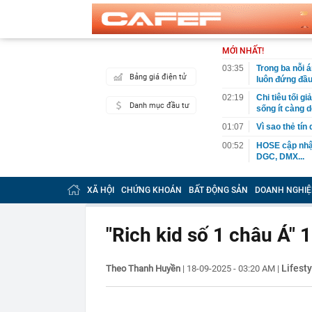
MỚI NHẤT!
03:35
Trong ba nỗi 
Bảng giá điện tử
luôn đứng đầ
02:19
Chi tiêu tối 
Danh mục đầu tư
sống ít càng d
01:07
Vì sao thẻ tín
00:52
HOSE cập nhật
DGC, DMX...
00:12
Tiền lớn bất n
phiếu Việt Na
XÃ HỘI
CHỨNG KHOÁN
BẤT ĐỘNG SẢN
DOANH NGHIỆ
00:05
Một doanh ngh
tỷ USD
"Rich kid số 1 châu Á" 
00:04
Một yếu tố qu
23:40
Người đàn ông
sau bác sĩ hỏi
Lifesty
Theo Thanh Huyền
|
18-09-2025 - 03:20 AM
|
23:34
Nam ca sĩ rao
còn 400 tỷ
23:28
Trấn Thành cô