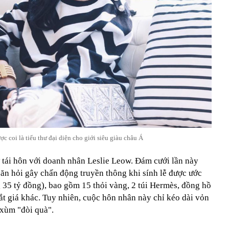
c coi là tiểu thư đại diện cho giới siêu giàu châu Á
tái hôn với doanh nhân Leslie Leow. Đám cưới lần này
ễ ăn hỏi gây chấn động truyền thông khi sính lễ được ước
g 35 tỷ đồng), bao gồm 15 thỏi vàng, 2 túi Hermès, đồng hồ
ắt giá khác. Tuy nhiên, cuộc hôn nhân này chỉ kéo dài vỏn
 xùm "đòi quà".