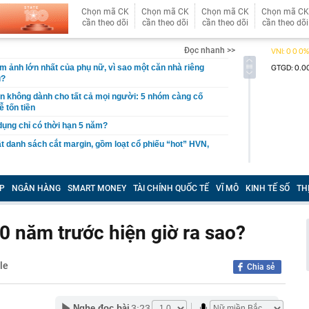
Chọn mã CK
Chọn mã CK
Chọn mã CK
Chọn mã CK
cần theo dõi
cần theo dõi
cần theo dõi
cần theo dõi
Đọc nhanh >>
ám ảnh lớn nhất của phụ nữ, vì sao một căn nhà riêng
u?
giản không dành cho tất cả mọi người: 5 nhóm càng cố
ễ tốn tiền
 dụng chỉ có thời hạn 5 năm?
 danh sách cắt margin, gồm loạt cổ phiếu “hot” HVN,
gờ trở lại, khối ngoại tung 2.200 tỷ đồng mua ròng cổ
m chỉ trong 5 phiên
P
NGÂN HÀNG
SMART MONEY
TÀI CHÍNH QUỐC TẾ
VĨ MÔ
KINH TẾ SỐ
TH
iệp thép với 2.700 lao động đang nợ Trung Quốc gần 1,3
10 năm trước hiện giờ ra sao?
an trọng đang trở lại trên thị trường chứng khoán
 50 tuổi ăn cà tím mỗi ngày để chữa tiểu đường, 3 tháng
: "Ông ăn gì thế?"
le
Chia sẻ
 bán biệt thự 9 phòng ngủ ở TP.HCM giá gốc 600 tỷ, giảm
3:23
ng bố phim Tết 2027, nghe tên ai cũng quả quyết “chắc
Nghe đọc bài