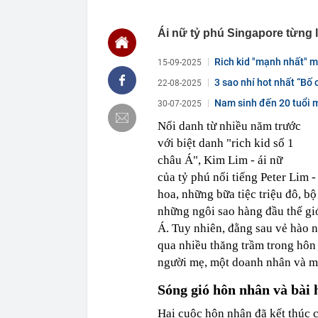
chắn là siêu 
23:14
Bí mật được A
Ái nữ tỷ phú Singapore từng 
22:56
Vì sao ngày c
Vài mét vuông
Rich kid "mạnh nhất" mi
15-09-2025
22:48
5 LOẠI rau que
3 sao nhí hot nhất “Bố 
22-08-2025
nên cẩn thận 
tuổi...
Nam sinh đến 20 tuổi mới
30-07-2025
22:28
CHÍNH THỨC: L
nghỉ hè
Nổi danh từ nhiều năm trước
22:25
Vì sao đồ ăn 
với biệt danh "rich kid số 1
22:07
Không cần tặn
châu Á", Kim Lim - ái nữ
huynh - giáo 
của tỷ phú nổi tiếng Peter Lim -
22:03
Ukraine tập k
hoa, những bữa tiệc triệu đô, b
của Nga
những ngôi sao hàng đầu thế giớ
22:02
Nam NSND, Giá
Á. Tuy nhiên, đằng sau vẻ hào n
vợ thiếu tá ké
qua nhiều thăng trầm trong hôn
21:51
Một ô tô biển
định: Riêng t
người mẹ, một doanh nhân và mộ
21:37
Tổng thống Tr
Sóng gió hôn nhân và bài 
Hai cuộc hôn nhân đã kết thúc