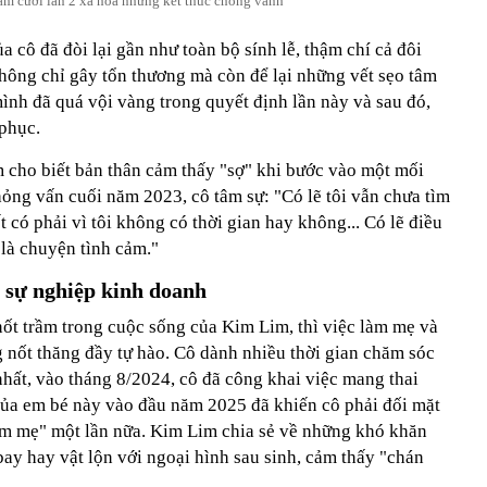
ám cưới lần 2 xa hoa nhưng kết thúc chóng vánh
 cô đã đòi lại gần như toàn bộ sính lễ, thậm chí cả đôi
không chỉ gây tổn thương mà còn để lại những vết sẹo tâm
ình đã quá vội vàng trong quyết định lần này và sau đó,
 phục.
 cho biết bản thân cảm thấy "sợ" khi bước vào một mối
ỏng vấn cuối năm 2023, cô tâm sự: "Có lẽ tôi vẫn chưa tìm
 có phải vì tôi không có thời gian hay không... Có lẽ điều
 là chuyện tình cảm."
 sự nghiệp kinh doanh
ốt trầm trong cuộc sống của Kim Lim, thì việc làm mẹ và
ng nốt thăng đầy tự hào. Cô dành nhiều thời gian chăm sóc
hất, vào tháng 8/2024, cô đã công khai việc mang thai
 của em bé này vào đầu năm 2025 đã khiến cô phải đối mặt
làm mẹ" một lần nữa. Kim Lim chia sẻ về những khó khăn
bay hay vật lộn với ngoại hình sau sinh, cảm thấy "chán