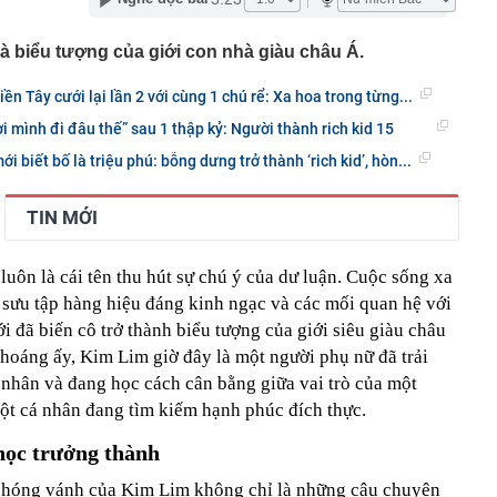
phẩm”
pple giấu kín suốt 15 năm trên iPhone
là biểu tượng của giới con nhà giàu châu Á.
àng nhiều gia đình không còn phơi quần áo ở ban công?
 ngoài trời đang được dùng theo 1 cách rất khác
ền Tây cưới lại lần 2 với cùng 1 chú rể: Xa hoa trong từng...
n thuộc có khả năng tích tụ kim loại nặng, người Việt
ơi mình đi đâu thế” sau 1 thập kỷ: Người thành rich kid 15
nguồn gốc trước khi sử dụng
 biết bố là triệu phú: bỗng dưng trở thành ‘rich kid’, hòn...
ịch đi học trở lại của học sinh 34 tỉnh, thành phố sau kỳ
Việt hầu như món nào cũng có hành lá?
TIN MỚI
g quà, 5 câu nói này đủ sức khiến mối quan hệ phụ
viên gắn bó khăng khít, con trẻ được hưởng lợi!
 luôn là cái tên thu hút sự chú ý của dư luận. Cuộc sống xa
ích Crimea, phá hủy hệ thống phòng không 15 triệu USD
ộ sưu tập hàng hiệu đáng kinh ngạc và các mối quan hệ với
i đã biến cô trở thành biểu tượng của giới siêu giàu châu
m đốc Nhà hát Chèo Quân đội mua ô tô tặng sinh nhật
hoáng ấy, Kim Lim giờ đây là một người phụ nữ đã trải
m 12 tuổi
 nhân và đang học cách cân bằng giữa vai trò của một
 29A "dính" gần 100 lần phạt nguội do chạy quá tốc độ quy
háng 7/2026 vi phạm 21 lần
t cá nhân đang tìm kiếm hạnh phúc đích thực.
ump bực bội vì lộ tin về kho đạn dược Mỹ
học trưởng thành
 chóng vánh của Kim Lim không chỉ là những câu chuyện