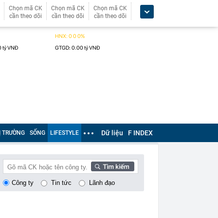
Chọn mã CK
Chọn mã CK
Chọn mã CK
cần theo dõi
cần theo dõi
cần theo dõi
Dữ liệu
F INDEX
Ị TRƯỜNG
SỐNG
LIFESTYLE
Công ty
Tin tức
Lãnh đạo