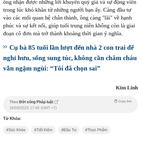
ông nhận được những lời khuyên quý giá và sự động viên
trong lúc khó khăn từ những người bạn ấy. Càng đầu tư
vào các mối quan hệ chân thành, ông càng "lãi" về hạnh
phúc và sự kết nối, giúp tuổi trung niên không còn là giai
đoạn cô đơn mà trở thành khoảng thời gian ý nghĩa.
Cụ bà 85 tuổi lần lượt đến nhà 2 con trai để
nghỉ hưu, sống sung túc, không cần chăm cháu
vẫn ngậm ngùi: “Tôi đã chọn sai”
Kim Linh
Copy link
Theo
Đời sống Pháp luật
26/09/2025 17:45 (GMT +7)
Từ Khóa:
Sức Khỏe
Tiết Kiệm
Đầu Tư
Thực Phẩm