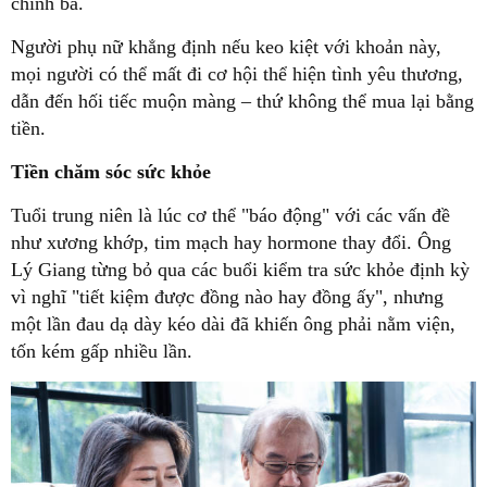
chính bà.
Người phụ nữ khẳng định nếu keo kiệt với khoản này,
mọi người có thể mất đi cơ hội thể hiện tình yêu thương,
dẫn đến hối tiếc muộn màng – thứ không thể mua lại bằng
tiền.
Tiền chăm sóc sức khỏe
Tuổi trung niên là lúc cơ thể "báo động" với các vấn đề
như xương khớp, tim mạch hay hormone thay đổi. Ông
Lý Giang từng bỏ qua các buổi kiểm tra sức khỏe định kỳ
vì nghĩ "tiết kiệm được đồng nào hay đồng ấy", nhưng
một lần đau dạ dày kéo dài đã khiến ông phải nằm viện,
tốn kém gấp nhiều lần.