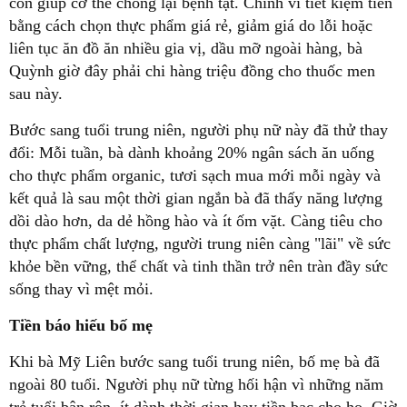
còn giúp cơ thể chống lại bệnh tật. Chính vì tiết kiệm tiền
bằng cách chọn thực phẩm giá rẻ, giảm giá do lỗi hoặc
liên tục ăn đồ ăn nhiều gia vị, dầu mỡ ngoài hàng, bà
Quỳnh giờ đây phải chi hàng triệu đồng cho thuốc men
sau này.
Bước sang tuổi trung niên, người phụ nữ này đã thử thay
đổi: Mỗi tuần, bà dành khoảng 20% ngân sách ăn uống
cho thực phẩm organic, tươi sạch mua mới mỗi ngày và
kết quả là sau một thời gian ngắn bà đã thấy năng lượng
dồi dào hơn, da dẻ hồng hào và ít ốm vặt. Càng tiêu cho
thực phẩm chất lượng, người trung niên càng "lãi" về sức
khỏe bền vững, thể chất và tinh thần trở nên tràn đầy sức
sống thay vì mệt mỏi.
Tiền báo hiếu bố mẹ
Khi bà Mỹ Liên bước sang tuổi trung niên, bố mẹ bà đã
ngoài 80 tuổi. Người phụ nữ từng hối hận vì những năm
trẻ tuổi bận rộn, ít dành thời gian hay tiền bạc cho họ. Giờ