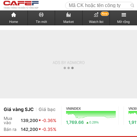
New
Home
Tin mới
Market
Watch list
Mở rộng
Giá vàng SJC
Giá bạc
VNINDEX
VN30
Mua
139,200
-0.36%
1,769.66
1,91
vào
0.28%
Bán ra
142,200
-0.35%