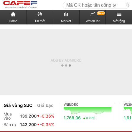
New
Home
Tin mới
Market
Watch list
Mở rộng
Giá vàng SJC
Giá bạc
VNINDEX
VN30
Mua
139,200
-0.36%
1,768.06
1,91
vào
0.19%
Bán ra
142,200
-0.35%