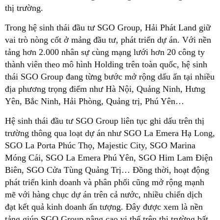
thị trường.
Trong hệ sinh thái đầu tư SGO Group, Hải Phát Land giữ
vai trò nòng cốt ở mảng đầu tư, phát triển dự án. Với nền
tảng hơn 2.000 nhân sự cùng mạng lưới hơn 20 công ty
thành viên theo mô hình Holding trên toàn quốc, hệ sinh
thái SGO Group đang từng bước mở rộng dấu ấn tại nhiều
địa phương trọng điểm như Hà Nội, Quảng Ninh, Hưng
Yên, Bắc Ninh, Hải Phòng, Quảng trị, Phú Yên…
Hệ sinh thái đầu tư SGO Group liên tục ghi dấu trên thị
trường thông qua loạt dự án như SGO La Emera Hạ Long,
SGO La Porta Phúc Thọ, Majestic City, SGO Marina
Móng Cái, SGO La Emera Phú Yên, SGO Him Lam Điện
Biên, SGO Cửa Tùng Quảng Trị… Đồng thời, hoạt động
phát triển kinh doanh và phân phối cũng mở rộng mạnh
mẽ với hàng chục dự án trên cả nước, nhiều chiến dịch
đạt kết quả kinh doanh ấn tượng. Đây được xem là nền
tảng giúp SGO Group nâng cao vị thế trên thị trường bất