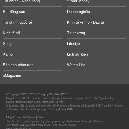
Tài chính - Ngân hàng
Smart Money
Bất động sản
Doanh nghiệp
Tài chính quốc tế
Kinh tế vĩ mô - Đầu tư
Kinh tế số
Thị trường
Sống
Lifestyle
Xã hội
Lịch sự kiện
Báo cáo phân tích
Watch List
eMagazine
© Copyright 2007 - 2026 -
Công ty Cổ phần VCCorp.
Tầng 17, 19, 20, 21 Toà nhà Center Building - Hapulico Complex, Số 01, phố Nguyễn Huy
Tưởng, phường Thanh Xuân, thành phố Hà Nội
Giấy phép thiết lập trang thông tin điện tử tổng hợp trên mạng số 2216/GP-TTĐT do Sở Thông tin
và Truyền thông Hà Nội cấp ngày 10 tháng 4 năm 2019.
Tầng 21, tòa nhà Center Building.
Địa chỉ: Số 01, phố Nguyễn Huy Tưởng, phường Thanh Xuân, thành phố Hà Nội
Điện thoại: 024 7309 5555 Máy lẻ 292. Fax: 024-39744082
Email: info@cafef.vn