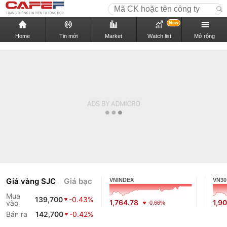
New
Home
Tin mới
Market
Watch list
Mở rộng
Giá vàng SJC
Giá bạc
VNINDEX
VN30
Mua
139,700
-0.43%
1,764.78
1,9
vào
-0.66%
Bán ra
142,700
-0.42%