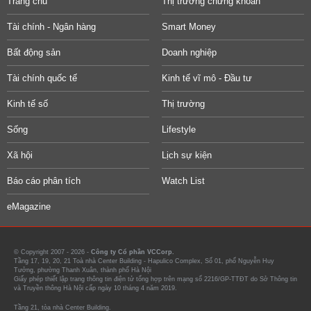
Trang chủ
Thị trường chứng khoán
Tài chính - Ngân hàng
Smart Money
Bất động sản
Doanh nghiệp
Tài chính quốc tế
Kinh tế vĩ mô - Đầu tư
Kinh tế số
Thị trường
Sống
Lifestyle
Xã hội
Lịch sự kiện
Báo cáo phân tích
Watch List
eMagazine
© Copyright 2007 - 2026 -
Công ty Cổ phần VCCorp.
Tầng 17, 19, 20, 21 Toà nhà Center Building - Hapulico Complex, Số 01, phố Nguyễn Huy
Tưởng, phường Thanh Xuân, thành phố Hà Nội
Giấy phép thiết lập trang thông tin điện tử tổng hợp trên mạng số 2216/GP-TTĐT do Sở Thông tin
và Truyền thông Hà Nội cấp ngày 10 tháng 4 năm 2019.
Tầng 21, tòa nhà Center Building.