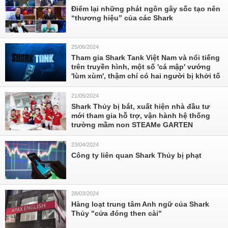
Điểm lại những phát ngôn gây sốc tạo nên
“thương hiệu” của các Shark
25/06/2024
Tham gia Shark Tank Việt Nam và nổi tiếng
trên truyền hình, một số 'cá mập' vướng
'lùm xùm', thậm chí có hai người bị khởi tố
21/05/2024
Shark Thủy bị bắt, xuất hiện nhà đầu tư
mới tham gia hỗ trợ, vận hành hệ thống
trường mầm non STEAMe GARTEN
23/04/2024
Công ty liên quan Shark Thủy bị phạt
28/03/2024
Hàng loạt trung tâm Anh ngữ của Shark
Thủy "cửa đóng then cài"