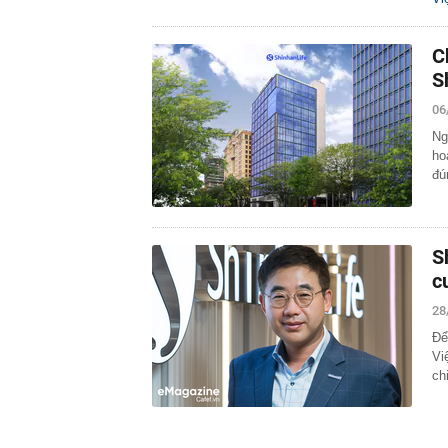
C
S
06
Ng
ho
đú
S
c
28
Để
Vi
ch