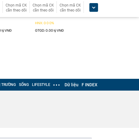
Chọn mã CK
Chọn mã CK
Chọn mã CK
cần theo dõi
cần theo dõi
cần theo dõi
Dữ liệu
F INDEX
Ị TRƯỜNG
SỐNG
LIFESTYLE