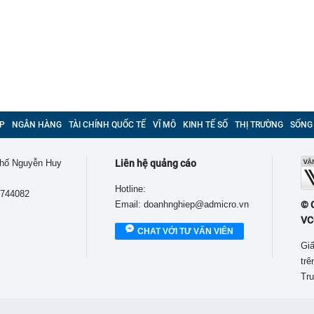
P
NGÂN HÀNG
TÀI CHÍNH QUỐC TẾ
VĨ MÔ
KINH TẾ SỐ
THỊ TRƯỜNG
SỐNG
 phố Nguyễn Huy
Liên hệ quảng cáo
Hotline:
9744082
Email: doanhnghiep@admicro.vn
© 
VC
CHAT VỚI TƯ VẤN VIÊN
Giấ
tr
Tru