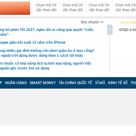
Chọn mã CK
Chọn mã CK
Chọn mã CK
Chọn mã CK
cần theo dõi
cần theo dõi
cần theo dõi
cần theo dõi
Đọc nhanh >>
ng bố phim Tết 2027, nghe tên ai cũng quả quyết “chắc
phẩm”
pple giấu kín suốt 15 năm trên iPhone
àng nhiều gia đình không còn phơi quần áo ở ban công?
 ngoài trời đang được dùng theo 1 cách rất khác
n thuộc có khả năng tích tụ kim loại nặng, người Việt
nguồn gốc trước khi sử dụng
ịch đi học trở lại của học sinh 34 tỉnh, thành phố sau kỳ
P
NGÂN HÀNG
SMART MONEY
TÀI CHÍNH QUỐC TẾ
VĨ MÔ
KINH TẾ SỐ
TH
Việt hầu như món nào cũng có hành lá?
g quà, 5 câu nói này đủ sức khiến mối quan hệ phụ
viên gắn bó khăng khít, con trẻ được hưởng lợi!
ích Crimea, phá hủy hệ thống phòng không 15 triệu USD
m đốc Nhà hát Chèo Quân đội mua ô tô tặng sinh nhật
m 12 tuổi
 29A "dính" gần 100 lần phạt nguội do chạy quá tốc độ quy