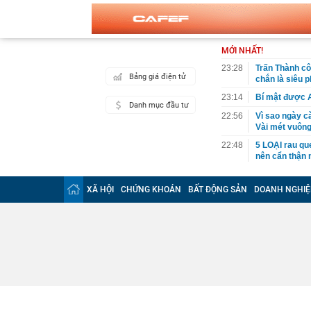
MỚI NHẤT!
23:28
Trấn Thành cô
Bảng giá điện tử
chắn là siêu 
23:14
Bí mật được A
Danh mục đầu tư
22:56
Vì sao ngày c
Vài mét vuông
22:48
5 LOẠI rau que
nên cẩn thận 
22:28
CHÍNH THỨC: L
nghỉ hè
XÃ HỘI
CHỨNG KHOÁN
BẤT ĐỘNG SẢN
DOANH NGHIỆ
22:25
Vì sao đồ ăn 
22:07
Không cần tặn
huynh - giáo 
22:03
Ukraine tập k
của Nga
22:02
Nam NSND, Giá
vợ thiếu tá ké
21:51
Một ô tô biển