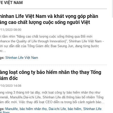
FE VIỆT NAM
háng 7/2026 vi phạm 21 lần
ump bực bội vì lộ tin về kho đạn dược Mỹ
hinhan Life Việt Nam và khát vọng góp phần
 Không khí tập thể dục sáng ở Việt Nam 'có tính gây
'
âng cao chất lượng cuộc sống người Việt
 đón đợt nắng nóng mới, chấm dứt mưa dông
/11/2023 08:00
mà nấu dễ từ "vua của các loại rau", giàu axit folic gấp
i tầm nhìn “Nâng cao chất lượng cuộc sống thông qua Đổi mới
ụ nữ ăn đều sẽ tốt cho dạ dày và sống thọ
nhance the Quality of Life through Innovation)”, Shinhan Life Việt Nam -
ỏ đen nhẻm chụp ảnh cùng Quế Ngọc Hải: Giờ thành
ới sự dẫn dắt của Tổng Giám đốc Bae Seung Jun, đang từng bước
ứ hô tên là cả nước mong có bàn thắng
ực…
2,5 kg vàng trị giá gần 311 tỷ đồng ngay trên một chiếc
gs:
Shinhan Life Việt Nam
ng Quốc
 bất ngờ lớn: Nhược điểm chính sẽ sớm trở thành dĩ
àng loạt công ty bảo hiểm nhân thọ thay Tổng
h nổi tiếng sau một đêm
iám đốc
t định giá đất, bất động sản có hạ nhiệt?
/10/2023 14:08
tuyên bố sẽ xây 10.000 trạm đổi pin ô tô điện vào năm
ong vòng 3 tháng trở lại đây, một loạt công ty bảo hiểm nhân thọ như
1 triệu xe mỗi ngày chỉ với 3 phút
nerali, Manulife,Dai-ichi Life, Shinhan Life đã thông báo bổ nhiệm Tổng
ám đốc mới. Việc thay đổi loạt CEO diễn ra trong bối cảnh ngành bảo…
gs:
Manulife
,
bảo hiểm nhân thọ
,
Dai-ichi Life
,
bảo hiểm
,
Shinhan Life
ệt Nam