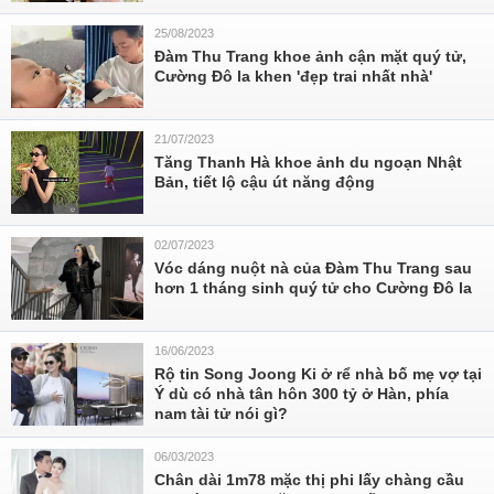
25/08/2023
Đàm Thu Trang khoe ảnh cận mặt quý tử,
Cường Đô la khen 'đẹp trai nhất nhà'
21/07/2023
Tăng Thanh Hà khoe ảnh du ngoạn Nhật
Bản, tiết lộ cậu út năng động
02/07/2023
Vóc dáng nuột nà của Đàm Thu Trang sau
hơn 1 tháng sinh quý tử cho Cường Đô la
16/06/2023
Rộ tin Song Joong Ki ở rể nhà bố mẹ vợ tại
Ý dù có nhà tân hôn 300 tỷ ở Hàn, phía
nam tài tử nói gì?
06/03/2023
Chân dài 1m78 mặc thị phi lấy chàng cầu