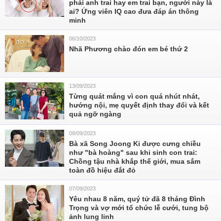
phải anh trai hay em trai bạn, người này là
ai? Ứng viên IQ cao đưa đáp án thông
minh
06/10/2023
Nhã Phương chào đón em bé thứ 2
13/09/2023
Từng quát mắng vì con quá nhút nhát,
hướng nội, mẹ quyết định thay đổi và kết
quả ngỡ ngàng
08/09/2023
Bà xã Song Joong Ki được cưng chiều
như "bà hoàng" sau khi sinh con trai:
Chồng tậu nhà khắp thế giới, mua sắm
toàn đồ hiệu đắt đỏ
07/09/2023
Yêu nhau 8 năm, quý tử đã 8 tháng Đình
Trọng và vợ mới tổ chức lễ cưới, tung bộ
ảnh lung linh