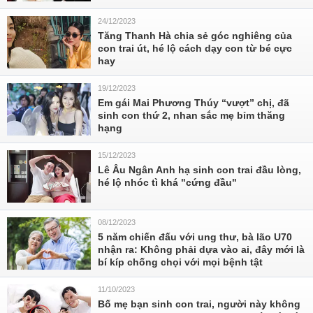
24/12/2023
Tăng Thanh Hà chia sẻ góc nghiêng của
con trai út, hé lộ cách dạy con từ bé cực
hay
19/12/2023
Em gái Mai Phương Thúy “vượt” chị, đã
sinh con thứ 2, nhan sắc mẹ bỉm thăng
hạng
15/12/2023
Lê Âu Ngân Anh hạ sinh con trai đầu lòng,
hé lộ nhóc tì khá "cứng đầu"
08/12/2023
5 năm chiến đấu với ung thư, bà lão U70
nhận ra: Không phải dựa vào ai, đây mới là
bí kíp chống chọi với mọi bệnh tật
11/10/2023
Bố mẹ bạn sinh con trai, người này không