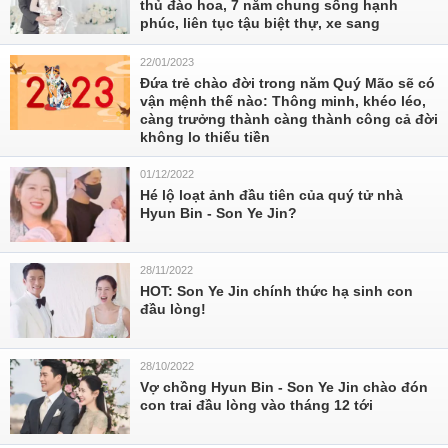
thủ đào hoa, 7 năm chung sống hạnh
phúc, liên tục tậu biệt thự, xe sang
22/01/2023
Đứa trẻ chào đời trong năm Quý Mão sẽ có
vận mệnh thế nào: Thông minh, khéo léo,
càng trưởng thành càng thành công cả đời
không lo thiếu tiền
01/12/2022
Hé lộ loạt ảnh đầu tiên của quý tử nhà
Hyun Bin - Son Ye Jin?
28/11/2022
HOT: Son Ye Jin chính thức hạ sinh con
đầu lòng!
28/10/2022
Vợ chồng Hyun Bin - Son Ye Jin chào đón
con trai đầu lòng vào tháng 12 tới