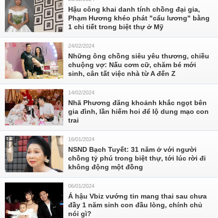
Hậu công khai danh tính chồng đại gia,
Phạm Hương khéo phát "cẩu lương" bằng
1 chi tiết trong biệt thự ở Mỹ
24/02/2024
Những ông chồng siêu yêu thương, chiều
chuộng vợ: Nấu cơm cữ, chăm bé mới
sinh, cân tất việc nhà từ A đến Z
14/02/2024
Nhã Phương đăng khoảnh khắc ngọt bên
gia đình, lần hiếm hoi để lộ dung mạo con
trai
16/01/2024
NSND Bạch Tuyết: 31 năm ở với người
chồng tỷ phú trong biệt thự, tới lúc rời đi
không động một đồng
06/01/2024
Á hậu Vbiz vướng tin mang thai sau chưa
đầy 1 năm sinh con đầu lòng, chính chủ
nói gì?