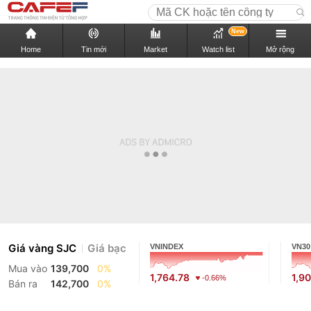
New
Home
Tin mới
Market
Watch list
Mở rộng
Giá vàng SJC
Giá bạc
VNINDEX
VN30
Mua vào
139,700
0%
1,764.78
1,9
-0.66%
Bán ra
142,700
0%