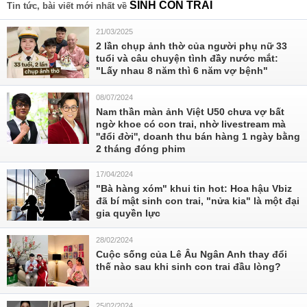
SINH CON TRAI
Tin tức, bài viết mới nhất về
21/03/2025
2 lần chụp ảnh thờ của người phụ nữ 33
tuổi và câu chuyện tình đầy nước mắt:
"Lấy nhau 8 năm thì 6 năm vợ bệnh"
08/07/2024
Nam thần màn ảnh Việt U50 chưa vợ bất
ngờ khoe có con trai, nhờ livestream mà
''đổi đời'', doanh thu bán hàng 1 ngày bằng
2 tháng đóng phim
17/04/2024
"Bà hàng xóm" khui tin hot: Hoa hậu Vbiz
đã bí mật sinh con trai, "nửa kia" là một đại
gia quyền lực
28/02/2024
Cuộc sống của Lê Âu Ngân Anh thay đổi
thế nào sau khi sinh con trai đầu lòng?
25/02/2024