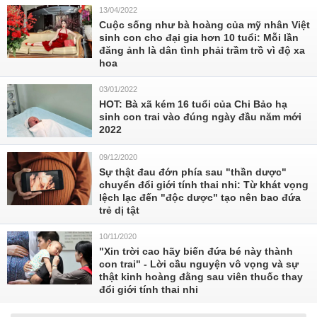
13/04/2022
Cuộc sống như bà hoàng của mỹ nhân Việt
sinh con cho đại gia hơn 10 tuổi: Mỗi lần
đăng ảnh là dân tình phải trầm trồ vì độ xa
hoa
03/01/2022
HOT: Bà xã kém 16 tuổi của Chi Bảo hạ
sinh con trai vào đúng ngày đầu năm mới
2022
09/12/2020
Sự thật đau đớn phía sau "thần dược"
chuyển đổi giới tính thai nhi: Từ khát vọng
lệch lạc đến "độc dược" tạo nên bao đứa
trẻ dị tật
10/11/2020
"Xin trời cao hãy biến đứa bé này thành
con trai" - Lời cầu nguyện vô vọng và sự
thật kinh hoàng đằng sau viên thuốc thay
đổi giới tính thai nhi