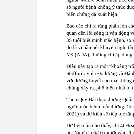
số người bệnh không ý thức được
biến chứng đã xuất hiện.
Báo cáo chỉ ra rằng phần lớn cá
quan đến lối sống ít vận động 
35 tuổi biết mình mắc bệnh, so 
do là vì hầu hết khuyến nghị tầ
Mỹ (ADA), thường chỉ áp dụng ch
Điều này tạo ra một "khoảng t
Stafford, Viện Đo lường và Đán
với đường huyết cao mà không có
chứng xảy ra, phổ biến nhất ở ti
Theo Quỹ Đái tháo đường Quốc tế
người mắc bệnh tiểu đường. Con
2021) và dự kiến sẽ tiếp tục tă
Dữ liệu còn cho thấy, chỉ 40% s
ưu. Nghĩa là 6/10 người vẫn sốn