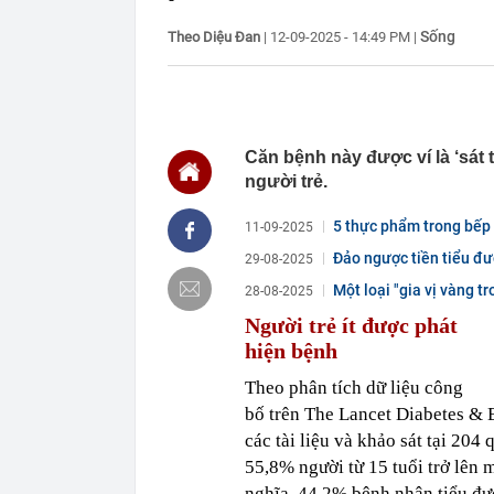
19:46
Vì sao thẻ ngâ
Sống
Theo Diệu Đan
|
12-09-2025 - 14:49 PM
|
19:41
Lan ‘đột biến’
19:36
Iran tuyên bố
19:30
Lãnh án tù vì
19:29
VPBank "cảnh 
Căn bệnh này được ví là ‘sát t
19:29
Tịch thu 65,5 
người trẻ.
19:25
Hãng xe của t
1,4 tỷ dân
5 thực phẩm trong bếp 
11-09-2025
19:23
Ra quyết định
Đảo ngược tiền tiểu đ
29-08-2025
19:20
Cristiano Ron
Một loại "gia vị vàng t
28-08-2025
19:18
Nóng: Khám x
Người trẻ ít được phát
hiện bệnh
Theo phân tích dữ liệu công
bố trên The Lancet Diabetes & 
các tài liệu và khảo sát tại 204
55,8% người từ 15 tuổi trở lên
nghĩa, 44,2% bệnh nhân tiểu đư