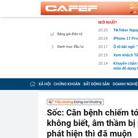
MỚI NHẤT!
20:25
TikToker Nguy
Bảng giá điện tử
20:24
iPhone 17 Pro
Danh mục đầu tư
20:17
Ô tô bất ngờ 
20:15
Xem khách Tây
20:14
Khuyên chân 
món đồ dụng h
20:08
Cụ bà 97 tuổi 
không trung
XÃ HỘI
CHỨNG KHOÁN
BẤT ĐỘNG SẢN
DOANH NGHIỆ
20:05
Ai là nạn nhâ
19:59
Thế hệ “hoàng
Đằng sau ánh
Sốc: Căn bệnh chiếm tớ
19:56
Công an xác m
Nguyễn Thị P
không biết, âm thầm bị p
ngân hàng làm
19:50
Hoa hậu đẹp n
phát hiện thì đã muộn
nhận ra một đ