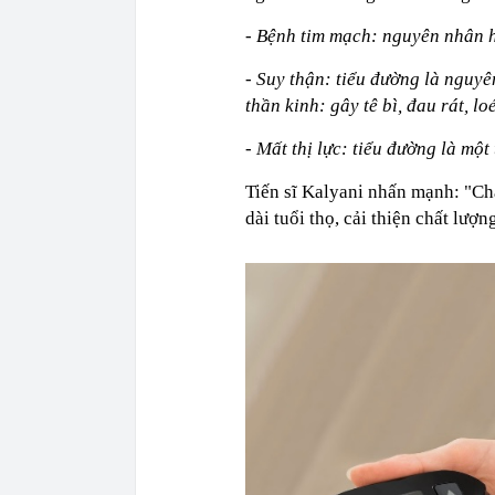
- Bệnh tim mạch: nguyên nhân h
- Suy thận: tiểu đường là nguy
thần kinh: gây tê bì, đau rát, lo
- Mất thị lực: tiểu đường là m
Tiến sĩ Kalyani nhấn mạnh: "C
dài tuổi thọ, cải thiện chất lượn