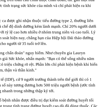
 tình trạng sức khỏe của mình và chỉ phát hiện ra khi
c ca được ghi nhận thuộc tiểu đường type 2, thường liên
và chế độ dinh dưỡng kém lành mạnh. Chỉ 20% người dưới
với tỷ lệ cao hơn nhiều ở nhóm trung niên và cao tuổi. Lý
m soát hiện nay, chẳng hạn của Hiệp hội Đái tháo đường
o người từ 35 tuổi trở lên.
rống chẩn đoán" nguy hiểm. Như chuyên gia Lauryn
h giá Sức khỏe, nhấn mạnh: "Bạn có thể sống nhiều năm
 triệu chứng rõ rệt. Phần lớn chỉ phát hiện bệnh khi biến
m, thận và thần kinh."
 (IDF), cứ 9 người trưởng thành trên thế giới thì có 1
 số này tương đương hơn 500 triệu người bệnh (ước tính
ng nhanh trong những thập kỷ tới.
ố bệnh nhân được điều trị đạt kiểm soát đường huyết tối
g trong tình trạng đường huyết cao dù đã dùng thuốc. Các