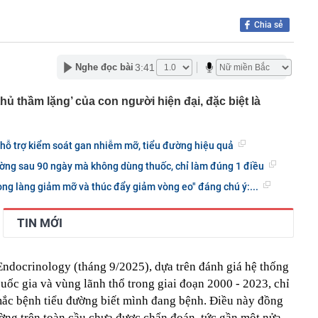
n hàng lại có hình chữ nhật bo tròn 4 góc?
Chia sẻ
, cây cảnh trăm tỷ: Có dấu hiệu rửa tiền không?
 không có cuộc đàm phán nào với Mỹ
 nhận tiền chuyển nhầm nhưng không trả
3:41
Nghe đọc bài
báo đỏ" về rủi ro lừa đảo gắn mác "vé nội bộ"
hủ thầm lặng’ của con người hiện đại, đặc biệt là
tỷ đồng tiền mặt và loạt thiết bị bí mật trong một căn hộ
ỷ phú Phạm Nhật Vượng cán mốc 60 đại lý tại quốc gia
hỗ trợ kiểm soát gan nhiễm mỡ, tiểu đường hiệu quả
 khởi tố Võ Thị Mai SN 1973 cùng 8 người khác
ường sau 90 ngày mà không dùng thuốc, chỉ làm đúng 1 điều
aldo khoe dàn siêu xe triệu USD trong gara cá nhân
rong làng giảm mỡ và thúc đẩy giảm vòng eo" đáng chú ý:...
ét nơi ở của Huấn Hoa Hồng
TIN MỚI
Endocrinology (tháng 9/2025), dựa trên đánh giá hệ thống
 quốc gia và vùng lãnh thổ trong giai đoạn 2000 - 2023, chỉ
 mắc bệnh tiểu đường biết mình đang bệnh. Điều này đồng
ờng trên toàn cầu chưa được chẩn đoán, tức gần một nửa