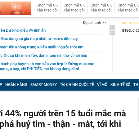
Chọn mã CK
Chọn mã CK
Chọn mã CK
Chọn mã CK
cần theo dõi
cần theo dõi
cần theo dõi
cần theo dõi
Đọc nhanh >>
ễn Dương Kiều Vy lĩnh án
 Max đang có giá thấp nhất từ trước đến nay
"bay" lên không trung khiến nhiều người thót tim
 đi cầu khỉ miền Tây, dân mạng nín thở vì hồi hộp
thành phụ huynh có con sắp vào lớp 1: Đừng mua các
ọc tập này, chỉ PHÍ TIỀN mà không dùng đến!
lập kỷ lục thế giới khi đứng trên cánh máy bay giữa
P
NGÂN HÀNG
SMART MONEY
TÀI CHÍNH QUỐC TẾ
VĨ MÔ
KINH TẾ SỐ
TH
n của Nguyễn Minh Hiền SN 1992, liên hệ công an gấp
 tử”, “công chúa” ngồi ghế nóng doanh nghiệp gia đình:
 hào quang
i 44% người trên 15 tuổi mắc mà
inh giao dịch chuyển khoản 747.500.000 đồng giữa
hương Hoa và Trần Văn Phúc: 1 người được mời đến
há huỷ tim - thận - mắt, tới khi
 việc
hất nhì Việt Nam U45 đi khắp thế gian, đến Tây Tạng
iều