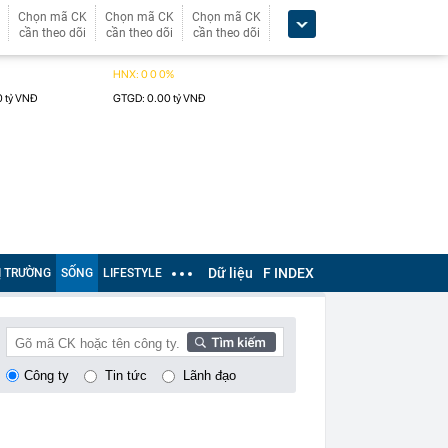
Chọn mã CK
Chọn mã CK
Chọn mã CK
cần theo dõi
cần theo dõi
cần theo dõi
Dữ liệu
F INDEX
Ị TRƯỜNG
SỐNG
LIFESTYLE
Công ty
Tin tức
Lãnh đạo