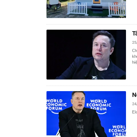
T
25
Ch
kh
hi
N
24
El