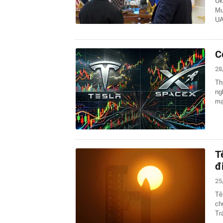
Uk
Mu
UA
C
28
Th
ng
mạ
T
đ
25
Tê
ch
Tr