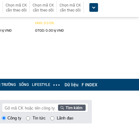
Chọn mã CK
Chọn mã CK
Chọn mã CK
cần theo dõi
cần theo dõi
cần theo dõi
Dữ liệu
F INDEX
Ị TRƯỜNG
SỐNG
LIFESTYLE
Công ty
Tin tức
Lãnh đạo