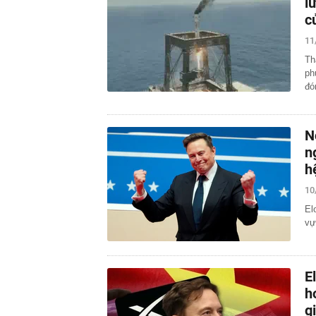
l
c
11
Th
ph
đó
N
n
h
10
El
vự
E
h
g