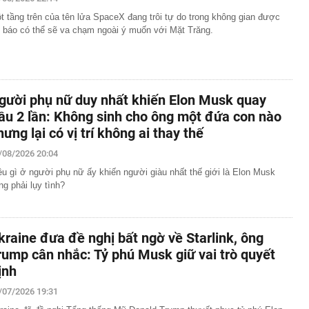
t tầng trên của tên lửa SpaceX đang trôi tự do trong không gian được
m đốc Nhà hát Chèo Quân đội mua ô tô tặng sinh nhật
 báo có thể sẽ va chạm ngoài ý muốn với Mặt Trăng.
m 12 tuổi
 29A "dính" gần 100 lần phạt nguội do chạy quá tốc độ quy
háng 7/2026 vi phạm 21 lần
ump bực bội vì lộ tin về kho đạn dược Mỹ
gười phụ nữ duy nhất khiến Elon Musk quay
 Không khí tập thể dục sáng ở Việt Nam 'có tính gây
ầu 2 lần: Không sinh cho ông một đứa con nào
'
hưng lại có vị trí không ai thay thế
 đón đợt nắng nóng mới, chấm dứt mưa dông
mà nấu dễ từ "vua của các loại rau", giàu axit folic gấp
/08/2026 20:04
ụ nữ ăn đều sẽ tốt cho dạ dày và sống thọ
ều gì ở người phụ nữ ấy khiến người giàu nhất thế giới là Elon Musk
ỏ đen nhẻm chụp ảnh cùng Quế Ngọc Hải: Giờ thành
ng phải lụy tình?
ứ hô tên là cả nước mong có bàn thắng
2,5 kg vàng trị giá gần 311 tỷ đồng ngay trên một chiếc
ng Quốc
kraine đưa đề nghị bất ngờ về Starlink, ông
 bất ngờ lớn: Nhược điểm chính sẽ sớm trở thành dĩ
rump cân nhắc: Tỷ phú Musk giữ vai trò quyết
h nổi tiếng sau một đêm
ịnh
/07/2026 19:31