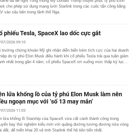
raine đã đề nghị Tổng thống Mỹ Donald Trump thuyết phục tỷ phú Elon
sk cho phép sử dụng mạng lưới Starlink trong các cuộc tấn công bằng
V vào sâu bên trong lãnh thổ Nga.
ổ phiếu Tesla, SpaceX lao dốc cực gắt
/07/2026 09:10
ị trường chứng khoán Mỹ ghi nhận diễn biến kém tích cực của hai doanh
hiệp do tỷ phú Elon Musk điều hành khi cổ phiếu Tesla trải qua tuần giảm
nh nhất trong gần 4 năm; cổ phiếu SpaceX rơi xuống mức thấp kỷ lục…
ên lửa khổng lồ của tỷ phú Elon Musk làm nên
iều ngoạn mục với ‘số 13 may mắn’
/07/2026 11:03
n lửa khổng lồ Starship của SpaceX vừa cất cánh thành công trong
uyến bay thử nghiệm kiểu mới với quãng đường tương đương nửa vòng
ái đất, để triển khai 20 vệ tinh Starlink thế hệ tiên tiến nhất.