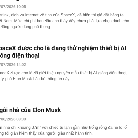
/07/2026 10:05
arlink, dịch vụ internet vệ tinh của SpaceX, đã hiển thị giá đặt hàng tại
ệt Nam. Mức chi phí ban đầu cho thấy đây chưa phải lựa chọn dành cho
 đông người dùng phổ thông.
paceX được cho là đang thử nghiệm thiết bị AI
iống điện thoại
/07/2026 14:02
aceX được cho là đã giới thiệu nguyên mẫu thiết bị AI giống điện thoại,
 tỷ phú Elon Musk bác bỏ thông tin này.
gôi nhà của Elon Musk
/06/2026 08:30
n nhà chỉ khoảng 37m² với chiếc tủ lạnh gần như trống rỗng đã hé lộ lối
ng tối giản hiếm thấy của người giàu nhất hành tinh.