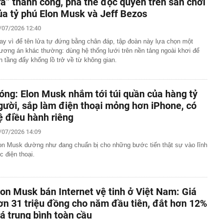
ửa” thành công, phá thế độc quyền trên sân chơi
ủa tỷ phú Elon Musk và Jeff Bezos
/07/2026 12:40
ay vì để tên lửa tự đứng bằng chân đáp, tập đoàn này lựa chọn một
ương án khác thường: dùng hệ thống lưới trên nền tảng ngoài khơi để
n tầng đẩy khổng lồ trở về từ không gian.
óng: Elon Musk nhắm tới túi quần của hàng tỷ
gười, sắp làm điện thoại mỏng hơn iPhone, có
ệ điều hành riêng
/07/2026 14:09
on Musk dường như đang chuẩn bị cho những bước tiến thật sự vào lĩnh
c điện thoại.
lon Musk bán Internet vệ tinh ở Việt Nam: Giá
ơn 31 triệu đồng cho năm đầu tiên, đắt hơn 12%
iá trung bình toàn cầu