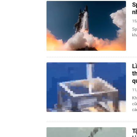
S
n
15
Sp
kh
L
t
q
11
Kh
cũ
cá
T