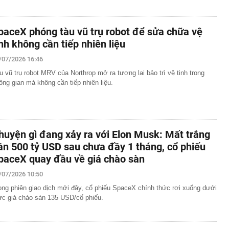
paceX phóng tàu vũ trụ robot để sửa chữa vệ
inh không cần tiếp nhiên liệu
/07/2026 16:46
u vũ trụ robot MRV của Northrop mở ra tương lai bảo trì vệ tinh trong
ông gian mà không cần tiếp nhiên liệu.
huyện gì đang xảy ra với Elon Musk: Mất trắng
ần 500 tỷ USD sau chưa đầy 1 tháng, cổ phiếu
paceX quay đầu về giá chào sàn
/07/2026 10:50
ong phiên giao dịch mới đây, cổ phiếu SpaceX chính thức rơi xuống dưới
c giá chào sàn 135 USD/cổ phiếu.