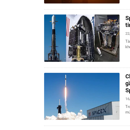
S
t
22
Tà
kh
C
g
S
16
Tr
mứ