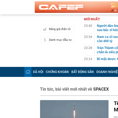
MỚI NHẤT!
23:40
Người đàn ông
Bảng giá điện tử
sau bác sĩ hỏi
23:34
Nam ca sĩ rao
Danh mục đầu tư
còn 400 tỷ
23:28
Trấn Thành cô
chắn là siêu 
23:14
Bí mật được A
22:56
Vì sao ngày c
Vài mét vuông
XÃ HỘI
CHỨNG KHOÁN
BẤT ĐỘNG SẢN
DOANH NGHIỆ
22:48
5 LOẠI rau que
nên cẩn thận 
22:28
CHÍNH THỨC: L
Tin tức, bài viết mới nhất về
SPACEX
nghỉ hè
22:25
Vì sao đồ ăn 
T
22:07
Không cần tặn
M
huynh - giáo 
03
22:03
Ukraine tập k