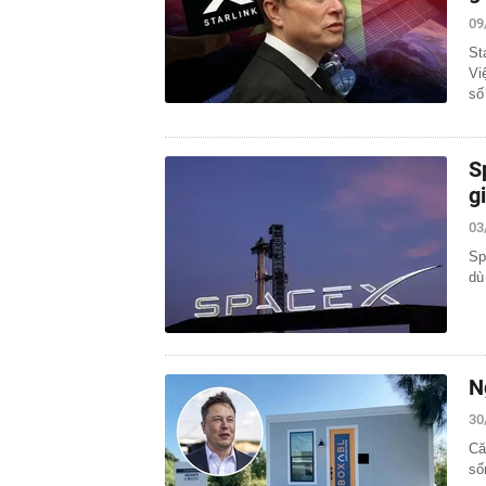
09
St
Vi
số
S
g
03
Sp
dù
N
30
Că
số