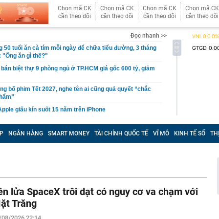
Chọn mã CK
Chọn mã CK
Chọn mã CK
Chọn mã CK
cần theo dõi
cần theo dõi
cần theo dõi
cần theo dõi
Đọc nhanh >>
 50 tuổi ăn cà tím mỗi ngày để chữa tiểu đường, 3 tháng
: "Ông ăn gì thế?"
 bán biệt thự 9 phòng ngủ ở TP.HCM giá gốc 600 tỷ, giảm
ng bố phim Tết 2027, nghe tên ai cũng quả quyết “chắc
phẩm”
pple giấu kín suốt 15 năm trên iPhone
àng nhiều gia đình không còn phơi quần áo ở ban công?
 ngoài trời đang được dùng theo 1 cách rất khác
P
NGÂN HÀNG
SMART MONEY
TÀI CHÍNH QUỐC TẾ
VĨ MÔ
KINH TẾ SỐ
TH
n thuộc có khả năng tích tụ kim loại nặng, người Việt
nguồn gốc trước khi sử dụng
ịch đi học trở lại của học sinh 34 tỉnh, thành phố sau kỳ
Việt hầu như món nào cũng có hành lá?
ên lửa SpaceX trôi dạt có nguy cơ va chạm với
g quà, 5 câu nói này đủ sức khiến mối quan hệ phụ
ặt Trăng
viên gắn bó khăng khít, con trẻ được hưởng lợi!
/08/2026 22:14
ích Crimea, phá hủy hệ thống phòng không 15 triệu USD