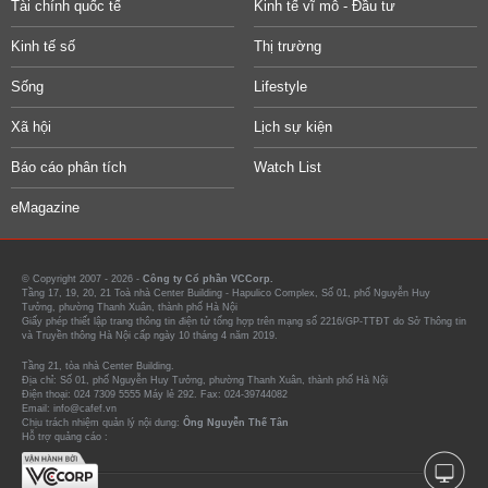
Tài chính quốc tế
Kinh tế vĩ mô - Đầu tư
Kinh tế số
Thị trường
Sống
Lifestyle
Xã hội
Lịch sự kiện
Báo cáo phân tích
Watch List
eMagazine
© Copyright 2007 - 2026 -
Công ty Cổ phần VCCorp.
Tầng 17, 19, 20, 21 Toà nhà Center Building - Hapulico Complex, Số 01, phố Nguyễn Huy
Tưởng, phường Thanh Xuân, thành phố Hà Nội
Giấy phép thiết lập trang thông tin điện tử tổng hợp trên mạng số 2216/GP-TTĐT do Sở Thông tin
và Truyền thông Hà Nội cấp ngày 10 tháng 4 năm 2019.
Tầng 21, tòa nhà Center Building.
Địa chỉ: Số 01, phố Nguyễn Huy Tưởng, phường Thanh Xuân, thành phố Hà Nội
Điện thoại: 024 7309 5555 Máy lẻ 292. Fax: 024-39744082
Email: info@cafef.vn
Chịu trách nhiệm quản lý nội dung:
Ông Nguyễn Thế Tân
Hỗ trợ quảng cáo :