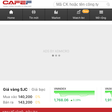
New
Home
Tin mới
Market
Watch list
Mở rộng
Giá vàng SJC
Giá bạc
VNINDEX
VN30
Mua vào
140,200
0%
1,768.06
1,91
0.19%
Bán ra
143,200
0%