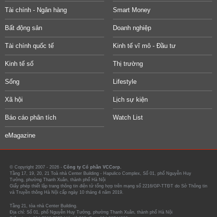
Tài chính - Ngân hàng
Smart Money
Bất động sản
Doanh nghiệp
Tài chính quốc tế
Kinh tế vĩ mô - Đầu tư
Kinh tế số
Thị trường
Sống
Lifestyle
Xã hội
Lịch sự kiện
Báo cáo phân tích
Watch List
eMagazine
© Copyright 2007 - 2026 -
Công ty Cổ phần VCCorp.
Tầng 17, 19, 20, 21 Toà nhà Center Building - Hapulico Complex, Số 01, phố Nguyễn Huy
Tưởng, phường Thanh Xuân, thành phố Hà Nội
Giấy phép thiết lập trang thông tin điện tử tổng hợp trên mạng số 2216/GP-TTĐT do Sở Thông tin
và Truyền thông Hà Nội cấp ngày 10 tháng 4 năm 2019.
Tầng 21, tòa nhà Center Building.
Địa chỉ: Số 01, phố Nguyễn Huy Tưởng, phường Thanh Xuân, thành phố Hà Nội