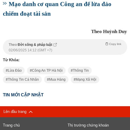
Mạo danh cơ quan Công an để lừa đảo
chiếm đoạt tài sản
Theo Huỳnh Duy
Copy link
Theo
Đời sống & pháp luật
02/06/2025 14:12 (GMT +7)
Từ Khóa:
Lừa Đảo
Công An TP Hà Nội
Thông Tin
Thông Tin Cá Nhân
Mua Hàng
Mạng Xã Hội
TIN MỚI CẬP NHẬT
Lên đầu trang
Trang chủ
Thị trường chứng khoán