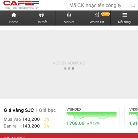
New
Home
Tin mới
Market
Watch list
Mở rộng
Giá vàng SJC
Giá bạc
VNINDEX
VN30
Mua vào
140,200
0%
1,768.06
1,91
0.19%
Bán ra
143,200
0%