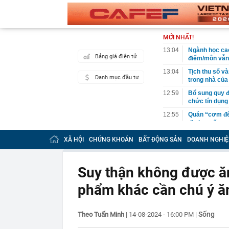
MỚI NHẤT!
13:04
Ngành học cao
Bảng giá điện tử
điểm/môn vẫn
13:04
Tịch thu số vàn
Danh mục đầu tư
trong nhà của
12:59
Bổ sung quy đ
chức tín dụng
12:55
Quán “cơm đếm
đi chợ, nấu c
12:42
Nguyên Bộ tr
XÃ HỘI
CHỨNG KHOÁN
BẤT ĐỘNG SẢN
DOANH NGHIỆ
có nhiều doan
nghiệp thực s
12:39
Tàu dầu UAE t
Suy thận không được ă
12:38
Doanh nghiệp 
phẩm khác cần chú ý ă
phủ
12:32
Cụ ông 92 tuổ
An: Hé lộ về 
Sống
Theo Tuấn Minh
|
14-08-2024 - 16:00 PM
|
12:30
Hà Nội triển 