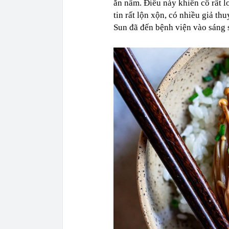
ăn nấm. Điều này khiến cô rất l
tin rất lộn xộn, có nhiều giả t
Sun đã đến bệnh viện vào sáng