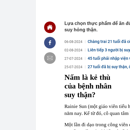
9ha
12:30
Vì sao tiết k
dưỡng già?
12:20
PNJ công bố t
Lựa chọn thực phẩm để ăn đún
phủ
suy hỏng thận.
12:15
Mi Hồng - tiệm
Thanh tra Chí
Chàng trai 21 tuổi đã c
06-08-2024
12:10
Bảo Tín Mạnh 
Liên tiếp 3 người bị s
02-08-2024
12:08
Bảo Tín Mạnh 
45 tuổi phải nhập viện v
27-07-2024
12:00
Mẹ của mỹ nhâ
gen” quá đỉnh
27 tuổi đã bị suy thận, 
25-07-2024
11:59
Phòng ngừa vi
Nấm là kẻ thù
11:53
Tính năng mới
của bệnh nhân
11:40
NÓNG: Trường 
suy thận?
nhất 26,98 đi
11:40
Ra quyết định
Rainie Sun (một giáo viên tiểu 
11:39
Kiểm tra một 
năm
nay. Kể từ đó, cô quan tâm
2004
Một lần đi dạo trong công viên