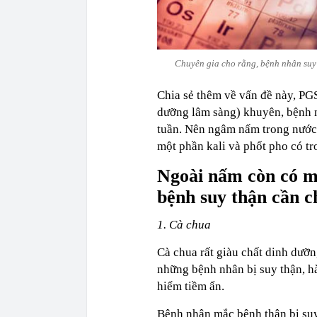
Chuyên gia cho rằng, bệnh nhân suy 
Chia sẻ thêm về vấn đề này, P
dưỡng lâm sàng) khuyên, bệnh 
tuần. Nên ngâm nấm trong nước 
một phần kali và phốt pho có t
Ngoài nấm còn có mộ
bệnh suy thận cần c
1. Cà chua
Cà chua rất giàu chất dinh dưỡn
những bệnh nhân bị suy thận, hà
hiểm tiềm ẩn.
Bệnh nhân mắc bệnh thận bị suy