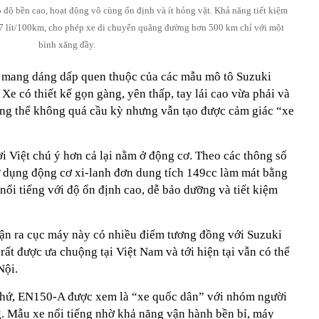
 độ bền cao, hoạt động vô cùng ổn định và ít hỏng vặt. Khả năng tiết kiệm
1,7 lít/100km, cho phép xe di chuyển quãng đường hơn 500 km chỉ với một
bình xăng đầy.
ã mang dáng dấp quen thuộc của các mẫu mô tô Suzuki
 Xe có thiết kế gọn gàng, yên thấp, tay lái cao vừa phải và
ng thể không quá cầu kỳ nhưng vẫn tạo được cảm giác “xe
i Việt chú ý hơn cả lại nằm ở động cơ. Theo các thông số
 dụng động cơ xi-lanh đơn dung tích 149cc làm mát bằng
nổi tiếng với độ ổn định cao, dễ bảo dưỡng và tiết kiệm
ận ra cục máy này có nhiều điểm tương đồng với Suzuki
ất được ưa chuộng tại Việt Nam và tới hiện tại vẫn có thể
Nội.
khứ, EN150-A được xem là “xe quốc dân” với nhóm người
g. Mẫu xe nổi tiếng nhờ khả năng vận hành bền bỉ, máy