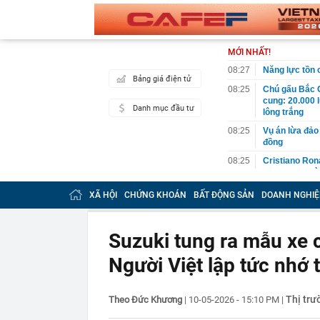
MỚI NHẤT!
08:27
Năng lực tồn
Bảng giá điện tử
08:25
Chú gấu Bắc C
cung: 20.000 
Danh mục đầu tư
lông trắng
08:25
Vụ án lừa đảo 
đồng
08:25
Cristiano Ron
hạn, quy tụ dà
08:12
Vĩnh Long chi
XÃ HỘI
CHỨNG KHOÁN
BẤT ĐỘNG SẢN
DOANH NGHIỆ
08:12
Căn nhà ở qu
08:12
Một người có 
Suzuki tung ra mẫu xe c
hề nhận ra
Người Việt lập tức nhớ 
08:11
Quảng Ninh đề
hơn 235.000 t
08:11
Một lần nữa, N
Thị trư
Theo Đức Khương
|
10-05-2026 - 15:10 PM
|
tạo ra
08:10
Khu chung cư 