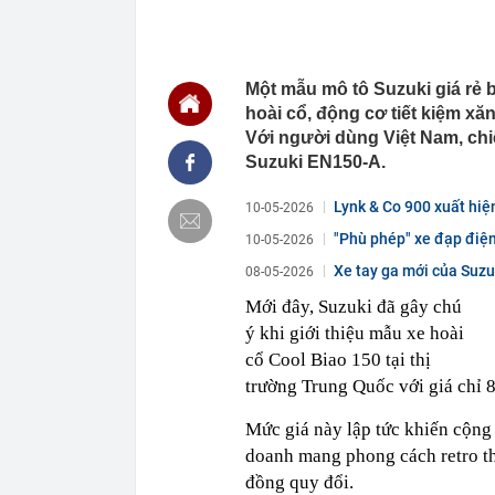
tầng
08:05
Nhân chứng b
08:04
Lãi ròng tăng
Một mẫu mô tô Suzuki giá rẻ b
cấu trúc
hoài cổ, động cơ tiết kiệm xă
08:02
'Nóng' chất v
Với người dùng Việt Nam, chiế
08:00
Có gì đặc biệt
Suzuki EN150-A.
Sunshine tại
07:58
Giá vàng ngày
Lynk & Co 900 xuất hiện
10-05-2026
Phú Quý,...
"Phù phép" xe đạp điệ
10-05-2026
07:58
Tỉnh được "ôn
bay 5 sao top
Xe tay ga mới của Suzu
08-05-2026
gần 7 tỷ USD
Mới đây, Suzuki đã gây chú
07:55
Từ tháng 9, đ
phổ cập thứ t
ý khi giới thiệu mẫu xe hoài
07:54
Phát hiện 3 l
cổ Cool Biao 150 tại thị
trường Trung Quốc với giá chỉ 
07:53
Hà Nội giao h
07:52
YeaH1 giải th
Mức giá này lập tức khiến cộng 
doanh mang phong cách retro th
đồng quy đổi.