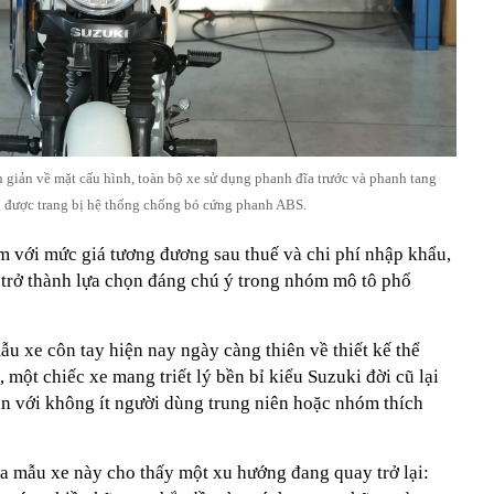
nh giản về mặt cấu hình, toàn bộ xe sử dụng phanh đĩa trước và phanh tang
g được trang bị hệ thống chống bó cứng phanh ABS.
m với mức giá tương đương sau thuế và chi phí nhập khẩu,
 trở thành lựa chọn đáng chú ý trong nhóm mô tô phổ
ẫu xe côn tay hiện nay ngày càng thiên về thiết kế thể
 một chiếc xe mang triết lý bền bỉ kiểu Suzuki đời cũ lại
ẫn với không ít người dùng trung niên hoặc nhóm thích
ủa mẫu xe này cho thấy một xu hướng đang quay trở lại: