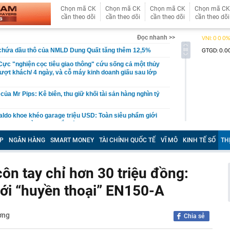
Chọn mã CK
Chọn mã CK
Chọn mã CK
Chọn mã CK
cần theo dõi
cần theo dõi
cần theo dõi
cần theo dõi
Đọc nhanh >>
 chứa dầu thô của NMLD Dung Quất tăng thêm 12,5%
ực "nghiện cọc tiêu giao thông" cứu sống cả một thủy
lượt khách/ 4 ngày, và cỗ máy kinh doanh giấu sau lớp
của Mr Pips: Kê biên, thu giữ khối tài sản hàng nghìn tỷ
aldo khoe khéo garage triệu USD: Toàn siêu phẩm giới
n Bugatti và Ferrari đắt đỏ
 hơn 332.000 tỷ đồng để làm điều đặc biệt này
P
NGÂN HÀNG
SMART MONEY
TÀI CHÍNH QUỐC TẾ
VĨ MÔ
KINH TẾ SỐ
TH
ê của Công Vinh
4 thói quen này chứng tỏ EQ của họ rất thấp mà không
ôn tay chỉ hơn 30 triệu đồng:
tới “huyền thoại” EN150-A
 xuất làm tuyến cao tốc dài 55 km kết nối tới siêu dự án
ỷ đồng
ga lại khiến thế giới choáng ngợp vì những gì họ có thể
ờng
Chia sẻ
cũ phố cổ Hà Nội sắp được xây dựng thành tòa nhà 21