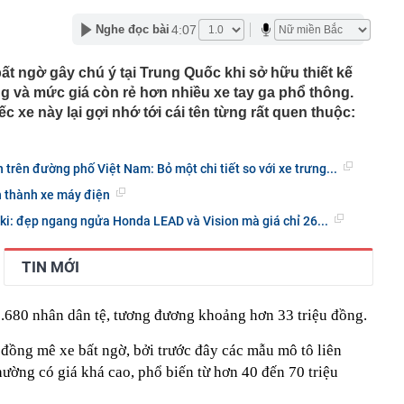
4:07
Nghe đọc bài
àng hoàng kể lại khoảnh khắc chợ Biên Hòa bốc cháy
 hơn 5 lần, Nam Hoa (NHT) mở rộng hai trụ cột sau tái
ất ngờ gây chú ý tại Trung Quốc khi sở hữu thiết kế
ng và mức giá còn rẻ hơn nhiều xe tay ga phổ thông.
ấn sai phạm xuất khẩu sầu riêng
c xe này lại gợi nhớ tới cái tên từng rất quen thuộc:
 tại tòa Riviera - cửa ngõ tổ hợp 12 tòa tháp ven sông của
 khu Nam TP.HCM?
 6/8 tại SJC, Bảo Tín Minh Châu, Bảo Tín Mạnh Hải, DOJI,
 trên đường phố Việt Nam: Bỏ một chi tiết so với xe trưng...
n thành xe máy điện
g lớn" Vingroup, Sun Group, T&T... đổ về, đang xây sân
 10 thế giới, sắp đón thêm 48 dự án với tổng vốn đầu tư
ki: đẹp ngang ngửa Honda LEAD và Vision mà giá chỉ 26...
ặc khu của VN có loạt công trình hơn 137.000 tỷ đồng sẽ
TIN MỚI
iếng 1,5 tỷ người dùng
oại cá "ngậm" nhiều vi nhựa bậc nhất
8.680 nhân dân tệ, tương đương khoảng hơn 33 triệu đồng.
ơn 6,2ha đất đợt 2 làm dự án Tiên Dương Park City
ể một công ty con
đồng mê xe bất ngờ, bởi trước đây các mẫu mô tô liên
ường có giá khá cao, phổ biến từ hơn 40 đến 70 triệu