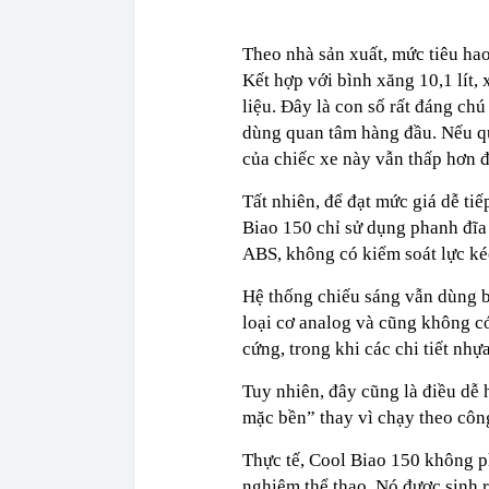
Theo nhà sản xuất, mức tiêu hao
Kết hợp với bình xăng 10,1 lít,
liệu. Đây là con số rất đáng ch
dùng quan tâm hàng đầu. Nếu quy
của chiếc xe này vẫn thấp hơn đ
Tất nhiên, để đạt mức giá dễ ti
Biao 150 chỉ sử dụng phanh đĩa
ABS, không có kiểm soát lực kéo
Hệ thống chiếu sáng vẫn dùng b
loại cơ analog và cũng không c
cứng, trong khi các chi tiết nhự
Tuy nhiên, đây cũng là điều dễ
mặc bền” thay vì chạy theo côn
Thực tế, Cool Biao 150 không p
nghiệm thể thao. Nó được sinh r