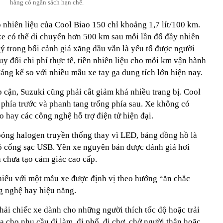
hàng có ngân sách hạn chế.
 nhiên liệu của Cool Biao 150 chỉ khoảng 1,7 lít/100 km.
 xe có thể di chuyển hơn 500 km sau mỗi lần đổ đầy nhiên
ú ý trong bối cảnh giá xăng dầu vẫn là yếu tố được người
 đổi chi phí thực tế, tiền nhiên liệu cho mỗi km vận hành
áng kể so với nhiều mẫu xe tay ga dung tích lớn hiện nay.
ếp cận, Suzuki cũng phải cắt giảm khá nhiều trang bị. Cool
 phía trước và phanh tang trống phía sau. Xe không có
 hay các công nghệ hỗ trợ điện tử hiện đại.
óng halogen truyền thống thay vì LED, bảng đồng hồ là
ó cổng sạc USB. Yên xe nguyên bản được đánh giá hơi
a chưa tạo cảm giác cao cấp.
 hiểu với một mẫu xe được định vị theo hướng “ăn chắc
g nghệ hay hiệu năng.
hải chiếc xe dành cho những người thích tốc độ hoặc trải
a cho nhu cầu đi làm, đi phố, đi chợ, chở người thân hoặc