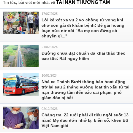
TAI NẠN THƯƠNG TÂM
Tin tức, bài viết mới nhất về
17/07/2025
Lời kể xót xa vụ 2 vợ chồng tử vong khi
chở con gái đi khám bệnh: Bé gái hoảng
loạn nức nở nói "Ba mẹ con đừng có
chuyện gì..."
21/02/2024
Đường chưa đạt chuẩn đã khai thác theo
cao tốc: Rất nguy hiểm
10/01/2024
Nhà xe Thành Bưởi thông báo hoạt động
trở lại sau 2 tháng vướng loạt tin xấu từ tai
nạn thương tâm đến các sai phạm, phó
giám đốc bị bắt
02/12/2023
Chàng trai 22 tuổi phải đi tiểu ngồi suốt 13
năm: Mẹ đau đớn nhớ lại biến cố, khen BS
Việt Nam giỏi