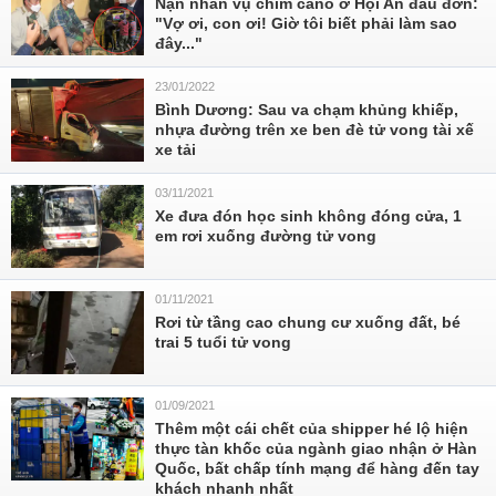
Nạn nhân vụ chìm cano ở Hội An đau đớn:
"Vợ ơi, con ơi! Giờ tôi biết phải làm sao
đây..."
23/01/2022
Bình Dương: Sau va chạm khủng khiếp,
nhựa đường trên xe ben đè tử vong tài xế
xe tải
03/11/2021
Xe đưa đón học sinh không đóng cửa, 1
em rơi xuống đường tử vong
01/11/2021
Rơi từ tầng cao chung cư xuống đất, bé
trai 5 tuổi tử vong
01/09/2021
Thêm một cái chết của shipper hé lộ hiện
thực tàn khốc của ngành giao nhận ở Hàn
Quốc, bất chấp tính mạng để hàng đến tay
khách nhanh nhất