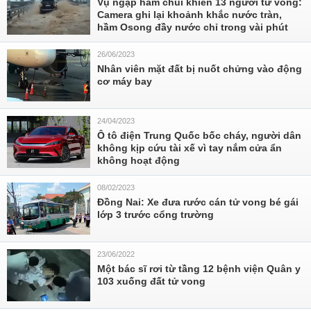
Vụ ngập hầm chui khiến 13 người tử vong:
Camera ghi lại khoảnh khắc nước tràn,
hầm Osong đầy nước chỉ trong vài phút
26/06/2023
Nhân viên mặt đất bị nuốt chửng vào động
cơ máy bay
24/04/2023
Ô tô điện Trung Quốc bốc cháy, người dân
không kịp cứu tài xế vì tay nắm cửa ẩn
không hoạt động
08/02/2023
Đồng Nai: Xe đưa rước cán tử vong bé gái
lớp 3 trước cổng trường
23/06/2022
Một bác sĩ rơi từ tầng 12 bệnh viện Quân y
103 xuống đất tử vong