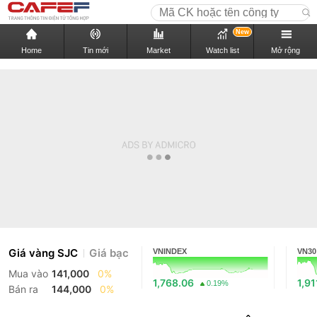
New
Home
Tin mới
Market
Watch list
Mở rộng
Giá vàng SJC
Giá bạc
VNINDEX
VN30
Mua vào
141,000
0%
1,768.06
1,91
0.19%
Bán ra
144,000
0%