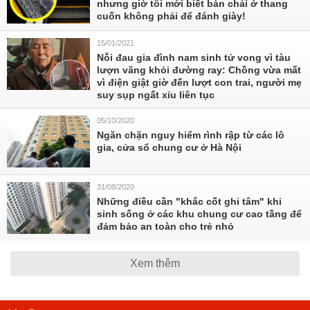
nhưng giờ tôi mới biết bàn chải ở thang
cuốn không phải để đánh giày!
15/01/2021
Nỗi đau gia đình nam sinh tử vong vì tàu
lượn văng khỏi đường ray: Chồng vừa mất
vì điện giật giờ đến lượt con trai, người mẹ
suy sụp ngất xỉu liên tục
05/10/2020
Ngăn chặn nguy hiểm rình rập từ các lô
gia, cửa sổ chung cư ở Hà Nội
31/08/2020
Những điều cần "khắc cốt ghi tâm" khi
sinh sống ở các khu chung cư cao tầng để
đảm bảo an toàn cho trẻ nhỏ
Xem thêm