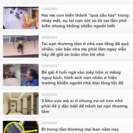
12/08/2021
Hai mẹ con biến thành "quả cầu lửa" trong
nháy mắt, vụ tai nạn xót xa từ sai lầm phổ
biến nhưng không nhiều người biết
04/08/2021
Tai nạn thương tâm ở nhà cao tầng đã quá
nhiều, các bậc cha mẹ phải làm ngay việc
này để giữ an toàn cho trẻ nhỏ
01/03/2021
Bé gái 4 tuổi ngã vào máy trộn xi măng
nguy kịch, hình ảnh nạn nhân ở hiện
trường khiến người nhà đau lòng tột độ
01/03/2021
5 khu vực mà ai ở chung cư có con nhỏ
phải để ý đặc biệt để tránh tai nạn thương
tâm
18/01/2021
Đi trung tâm thương mại bao năm nay