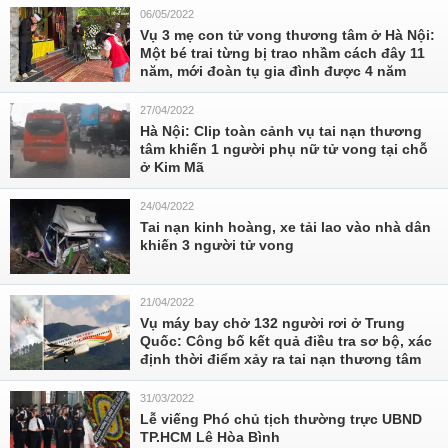
06/05/2022
Vụ 3 mẹ con tử vong thương tâm ở Hà Nội:
Một bé trai từng bị trao nhầm cách đây 11
năm, mới đoàn tụ gia đình được 4 năm
27/04/2022
Hà Nội: Clip toàn cảnh vụ tai nạn thương
tâm khiến 1 người phụ nữ tử vong tại chỗ
ở Kim Mã
24/04/2022
Tai nạn kinh hoàng, xe tải lao vào nhà dân
khiến 3 người tử vong
21/04/2022
Vụ máy bay chở 132 người rơi ở Trung
Quốc: Công bố kết quả điều tra sơ bộ, xác
định thời điểm xảy ra tai nạn thương tâm
31/03/2022
Lễ viếng Phó chủ tịch thường trực UBND
TP.HCM Lê Hòa Bình