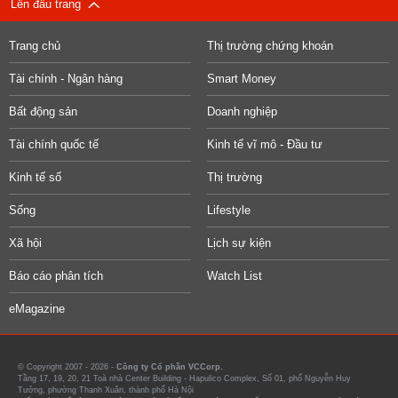
Lên đầu trang
Trang chủ
Thị trường chứng khoán
Tài chính - Ngân hàng
Smart Money
Bất động sản
Doanh nghiệp
Tài chính quốc tế
Kinh tế vĩ mô - Đầu tư
Kinh tế số
Thị trường
Sống
Lifestyle
Xã hội
Lịch sự kiện
Báo cáo phân tích
Watch List
eMagazine
© Copyright 2007 - 2026 -
Công ty Cổ phần VCCorp.
Tầng 17, 19, 20, 21 Toà nhà Center Building - Hapulico Complex, Số 01, phố Nguyễn Huy
Tưởng, phường Thanh Xuân, thành phố Hà Nội