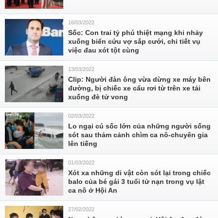
16/03/2022
Sốc: Con trai tỷ phú thiệt mạng khi nhảy
xuống biển cứu vợ sắp cưới, chi tiết vụ
việc đau xót tột cùng
13/03/2022
Clip: Người đàn ông vừa dừng xe máy bên
đường, bị chiếc xe cẩu rơi từ trên xe tải
xuống đè tử vong
02/03/2022
Lo ngại cú sốc lớn của những người sống
sót sau thảm cảnh chìm ca nô-chuyên gia
lên tiếng
01/03/2022
Xót xa những di vật còn sót lại trong chiếc
balo của bé gái 3 tuổi tử nạn trong vụ lật
ca nô ở Hội An
27/02/2022