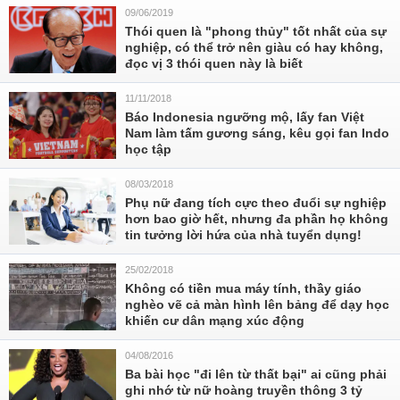
09/06/2019
Thói quen là "phong thủy" tốt nhất của sự
nghiệp, có thể trở nên giàu có hay không,
đọc vị 3 thói quen này là biết
11/11/2018
Báo Indonesia ngưỡng mộ, lấy fan Việt
Nam làm tấm gương sáng, kêu gọi fan Indo
học tập
08/03/2018
Phụ nữ đang tích cực theo đuổi sự nghiệp
hơn bao giờ hết, nhưng đa phần họ không
tin tưởng lời hứa của nhà tuyển dụng!
25/02/2018
Không có tiền mua máy tính, thầy giáo
nghèo vẽ cả màn hình lên bảng để dạy học
khiến cư dân mạng xúc động
04/08/2016
Ba bài học "đi lên từ thất bại" ai cũng phải
ghi nhớ từ nữ hoàng truyền thông 3 tỷ