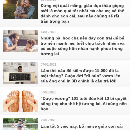
Đừng vội quát mắng, giáo dục thấp giọng
mới là món quà tốt nhất mà cha mẹ có thể
dành cho con cái, sau này chúng sẽ rất
trân trọng bạn
14/05/2022
Những bài học cha nên dạy con trai để bé
trở nên mạnh mẽ, biết chịu trách nhiệm và
có cuộc sống hôn nhân hạnh phúc trong
tương lai
07/08/2021
Làm thế nào để kiếm được 15.000 đô la
một tháng? Cuộc đời "rũ bùn" vươn lên
của ông chủ in 3D chính là câu trả lời!
07/08/2020
"Dược vương" 101 tuổi đúc kết 13 bí quyết
sống thọ cho thế hệ tương lai: Ai cũng nên
học
29/05/2020
Làm tốt 5 việc này, bố mẹ sẽ giúp con cái