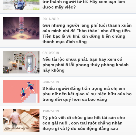
trở thành người tử tế: Hãy xem bạn làm
được mấy việc?
29/11/2019
Gửi những người lãng phí tuổi thanh xuân
của mình chỉ để "bán thân" cho đồng tiền:
Tiền bạc là vũ khí, xin đừng biến chúng
thành mục đích sống
02/10/2019
Nếu tài lộc chưa phát, bạn hãy xem có
phạm phải 5 lỗi phong thủy phòng khách
này không
28/07/2019
3 kiểu người đáng trân trọng mà chị em
phụ nữ nên kết giao vì sự hiện hữu của họ
trong đời quý hơn cả bạc vàng
19/07/2019
Tỷ phú viết di chúc giao hết tài sản cho
con gái nuôi, con trai ruột chẳng nhận
được gì và lý do xúc động đằng sau