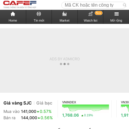
New
Home
Tin mới
Market
Watch list
Mở rộng
Giá vàng SJC
Giá bạc
VNINDEX
VN30
Mua vào
141,000
0.57%
1,768.06
1,91
0.19%
Bán ra
144,000
0.56%