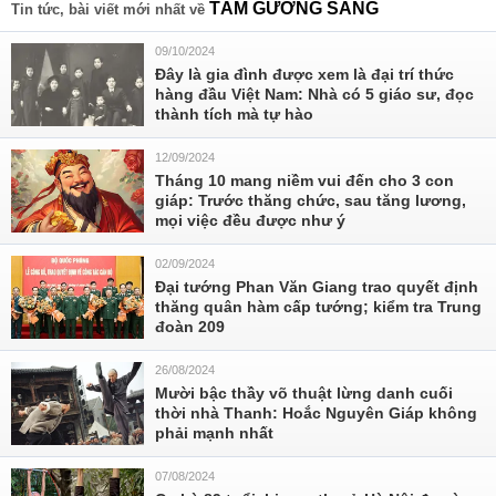
TẤM GƯƠNG SÁNG
Tin tức, bài viết mới nhất về
09/10/2024
Đây là gia đình được xem là đại trí thức
hàng đầu Việt Nam: Nhà có 5 giáo sư, đọc
thành tích mà tự hào
12/09/2024
Tháng 10 mang niềm vui đến cho 3 con
giáp: Trước thăng chức, sau tăng lương,
mọi việc đều được như ý
02/09/2024
Đại tướng Phan Văn Giang trao quyết định
thăng quân hàm cấp tướng; kiểm tra Trung
đoàn 209
26/08/2024
Mười bậc thầy võ thuật lừng danh cuối
thời nhà Thanh: Hoắc Nguyên Giáp không
phải mạnh nhất
07/08/2024