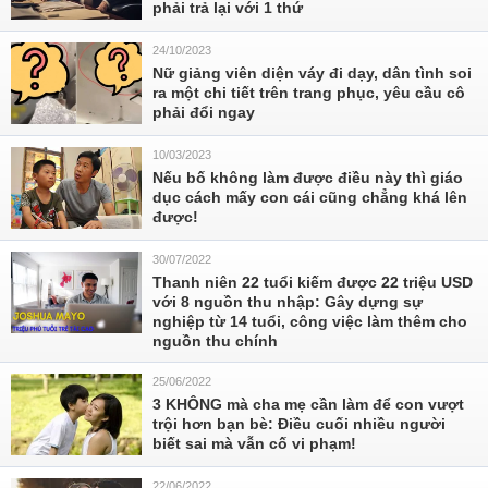
phải trả lại với 1 thứ
24/10/2023
Nữ giảng viên diện váy đi dạy, dân tình soi
ra một chi tiết trên trang phục, yêu cầu cô
phải đổi ngay
10/03/2023
Nếu bố không làm được điều này thì giáo
dục cách mấy con cái cũng chẳng khá lên
được!
30/07/2022
Thanh niên 22 tuổi kiếm được 22 triệu USD
với 8 nguồn thu nhập: Gây dựng sự
nghiệp từ 14 tuổi, công việc làm thêm cho
nguồn thu chính
25/06/2022
3 KHÔNG mà cha mẹ cần làm để con vượt
trội hơn bạn bè: Điều cuối nhiều người
biết sai mà vẫn cố vi phạm!
22/06/2022