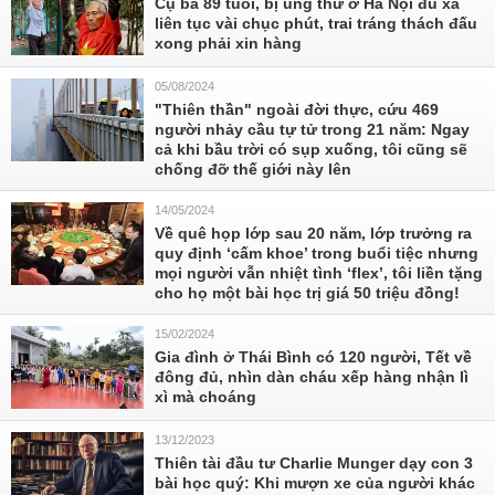
Cụ bà 89 tuổi, bị ung thư ở Hà Nội đu xà
liên tục vài chục phút, trai tráng thách đấu
xong phải xin hàng
05/08/2024
"Thiên thần" ngoài đời thực, cứu 469
người nhảy cầu tự tử trong 21 năm: Ngay
cả khi bầu trời có sụp xuống, tôi cũng sẽ
chống đỡ thế giới này lên
14/05/2024
Về quê họp lớp sau 20 năm, lớp trưởng ra
quy định ‘cấm khoe’ trong buổi tiệc nhưng
mọi người vẫn nhiệt tình ‘flex’, tôi liền tặng
cho họ một bài học trị giá 50 triệu đồng!
15/02/2024
Gia đình ở Thái Bình có 120 người, Tết về
đông đủ, nhìn dàn cháu xếp hàng nhận lì
xì mà choáng
13/12/2023
Thiên tài đầu tư Charlie Munger dạy con 3
bài học quý: Khi mượn xe của người khác