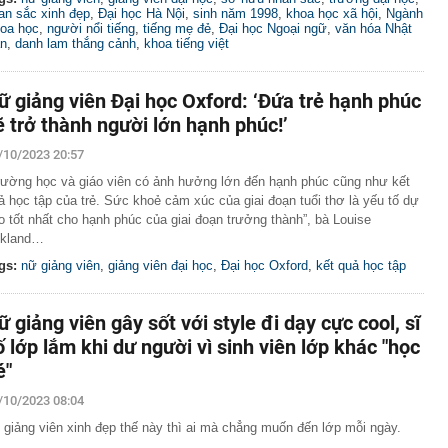
an sắc xinh đẹp
,
Đại học Hà Nội
,
sinh năm 1998
,
khoa học xã hội
,
Ngành
oa học
,
người nổi tiếng
,
tiếng mẹ đẻ
,
Đại học Ngoại ngữ
,
văn hóa Nhật
n
,
danh lam thắng cảnh
,
khoa tiếng việt
ữ giảng viên Đại học Oxford: ‘Đứa trẻ hạnh phúc
ẽ trở thành người lớn hạnh phúc!’
/10/2023 20:57
rường học và giáo viên có ảnh hưởng lớn đến hạnh phúc cũng như kết
ả học tập của trẻ. Sức khoẻ cảm xúc của giai đoạn tuổi thơ là yếu tố dự
o tốt nhất cho hạnh phúc của giai đoạn trưởng thành”, bà Louise
kland…
gs:
nữ giảng viên
,
giảng viên đại học
,
Đại học Oxford
,
kết quả học tập
ữ giảng viên gây sốt với style đi dạy cực cool, sĩ
ố lớp lắm khi dư người vì sinh viên lớp khác "học
é"
/10/2023 08:04
 giảng viên xinh đẹp thế này thì ai mà chẳng muốn đến lớp mỗi ngày.