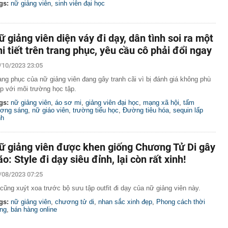
gs:
nữ giảng viên
,
sinh viên đại học
ữ giảng viên diện váy đi dạy, dân tình soi ra một
hi tiết trên trang phục, yêu cầu cô phải đổi ngay
/10/2023 23:05
ang phục của nữ giảng viên đang gây tranh cãi vì bị đánh giá không phù
p với môi trường học tập.
gs:
nữ giảng viên
,
áo sơ mi
,
giảng viên đại học
,
mạng xã hội
,
tấm
ơng sáng
,
nữ giáo viên
,
trường tiểu học
,
Đường tiêu hóa
,
sequin lấp
nh
ữ giảng viên được khen giống Chương Tử Di gây
ão: Style đi dạy siêu đỉnh, lại còn rất xinh!
/08/2023 07:25
 cũng xuýt xoa trước bộ sưu tập outfit đi dạy của nữ giảng viên này.
gs:
nữ giảng viên
,
chương tử di
,
nhan sắc xinh đẹp
,
Phong cách thời
ang
,
bán hàng online