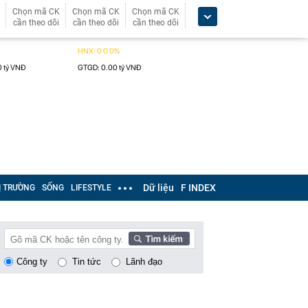
Chọn mã CK
Chọn mã CK
Chọn mã CK
cần theo dõi
cần theo dõi
cần theo dõi
Dữ liệu
F INDEX
Ị TRƯỜNG
SỐNG
LIFESTYLE
Công ty
Tin tức
Lãnh đạo