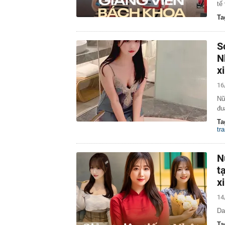
tế
Ta
S
N
x
16
Nữ
đu
Ta
tr
N
t
x
14
Da
Ta