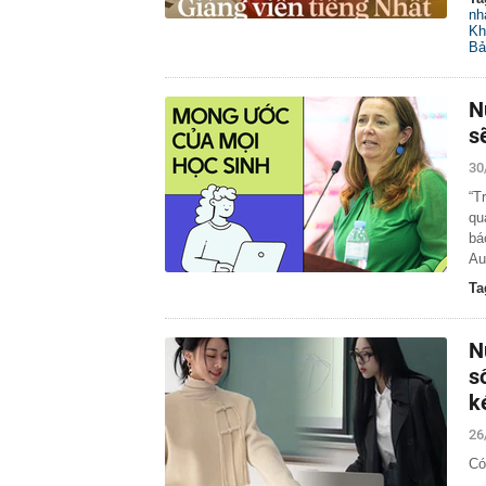
nh
Kh
Bả
N
s
30
“T
qu
bá
Au
Ta
N
s
k
26
Có