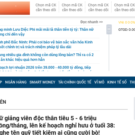
Chọn mã CK
Chọn mã CK
Chọn mã CK
Chọn mã CK
cần theo dõi
cần theo dõi
cần theo dõi
cần theo dõi
Đọc nhanh >>
 minh Lưu Diệc Phi mãi mãi là thần tiên tỷ tỷ: Thần nữ
ũng chỉ đến vậy
nh phố Bắc Ninh: Phải coi bảo vệ bản sắc văn hóa Kinh
ết chính trị và trách nhiệm pháp lý lâu dài
àng nhiều gia đình không còn dùng lồng bàn? Thì ra có 2
 ăn khác hiệu quả hơn hẳn
oạch lợi nhuận 2026 trên 39.000 - 40.000 tỷ đồng, tiếp
ề CASA và “fix cứng” tỷ lệ cho vay bất động sản ở mức
P
NGÂN HÀNG
SMART MONEY
TÀI CHÍNH QUỐC TẾ
VĨ MÔ
KINH TẾ SỐ
TH
, Việt Nam trở thành thị trường lớn thứ hai Đông Nam Á
c hàng triệu người dùng
, hóa ra Nga vẫn nắm "nắm yết hầu" đối thủ để lật
IÊN
ế bất kỳ lúc nào, chỉ là chưa muốn
ại rau lọt top “tốt bậc nhất thế giới”, người Việt ăn liên
hay biết
ữ giảng viên độc thân tiêu 5 - 6 triệu
g 06/8/2026: Cùng với BIDV và Weixin Pay, NAPAS đã
ồng/tháng, lên kế hoạch nghỉ hưu ở tuổi 38:
 nối thanh toán xuyên biên giới với thị trường hơn 1,4 tỷ
ghe tên quỹ tiết kiệm ai cũng cười bò!