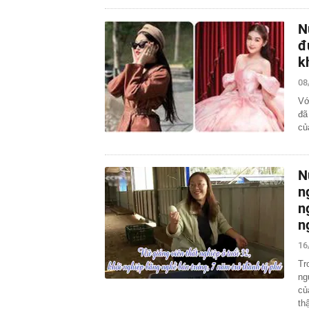
N
đ
k
08
Vớ
đã
củ
N
n
n
n
16
Tr
ng
củ
th