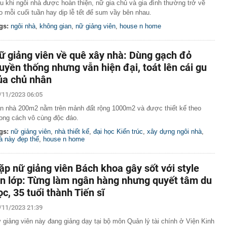
sản nói thẳng tên nhiều chủ đầu tư lớn ở Hà Nội nhưng
u khi ngôi nhà được hoàn thiện, nữ gia chủ và gia đình thường trở về
iện ở TP.HCM thì lại không cao
o mỗi cuối tuần hay dịp lễ tết để sum vầy bên nhau.
gs:
ngôi nhà
,
không gian
,
nữ giảng viên
,
house n home
ữ giảng viên về quê xây nhà: Dùng gạch đỏ
ruyền thống nhưng vẫn hiện đại, toát lên cái gu
ủa chủ nhân
/11/2023 06:05
n nhà 200m2 nằm trên mảnh đất rộng 1000m2 và được thiết kế theo
ong cách vô cùng độc đáo.
gs:
nữ giảng viên
,
nhà thiết kế
,
đại học Kiến trúc
,
xây dựng ngôi nhà
,
à này đẹp thế
,
house n home
ặp nữ giảng viên Bách khoa gây sốt với style
ên lớp: Từng làm ngân hàng nhưng quyết tâm du
ọc, 35 tuổi thành Tiến sĩ
/11/2023 21:39
 giảng viên này đang giảng dạy tại bộ môn Quản lý tài chính ở Viện Kinh