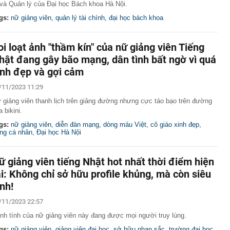
 và Quản lý của Đại học Bách khoa Hà Nội.
gs:
nữ giảng viên
,
quản lý tài chính
,
đại học bách khoa
oi loạt ảnh "thầm kín" của nữ giảng viên Tiếng
hật đang gây bão mạng, dân tình bất ngờ vì quá
inh đẹp và gợi cảm
/11/2023 11:29
 giảng viên thanh lịch trên giảng đường nhưng cực táo bạo trên đường
a bikini.
gs:
nữ giảng viên
,
diễn đàn mạng
,
dòng máu Việt
,
cô giáo xinh đẹp
,
ang cá nhân
,
Đại học Hà Nội
ữ giảng viên tiếng Nhật hot nhất thời điểm hiện
ại: Không chỉ sở hữu profile khủng, mà còn siêu
inh!
/11/2023 22:57
nh tính của nữ giảng viên này đang được mọi người truy lùng.
gs:
nữ giảng viên
,
giảng viên đại học
,
sở hữu nhan sắc
,
trường đại học
,