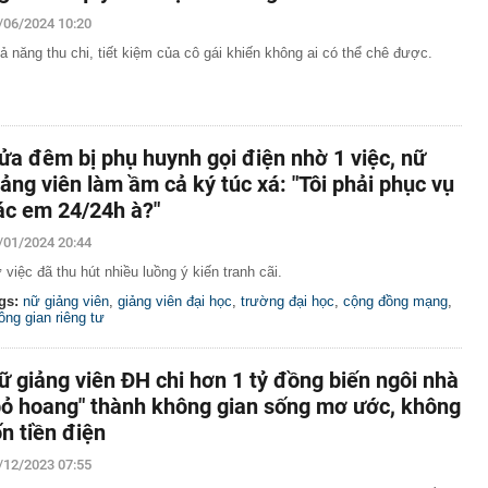
ại con để trục lợi hơn 4 tỷ đồng tiền bảo hiểm lĩnh án
/06/2024 10:20
ả năng thu chi, tiết kiệm của cô gái khiến không ai có thể chê được.
 vì các vụ tấn công liên tiếp nhằm vào những 'ông trùm'
hị 3.055 chủ phương tiện mang biển số sau nhanh chóng
i theo Nghị định 168
ửa đêm bị phụ huynh gọi điện nhờ 1 việc, nữ
báo nóng khán giả mua vé BIGBANG: Không có vé nội
hiêu trò lừa đảo
iảng viên làm ầm cả ký túc xá: "Tôi phải phục vụ
 nơi mát mẻ quanh năm chỉ khoảng 20 độ, sở hữu cung
ác em 24/24h à?"
hóm "tứ đại đỉnh đèo", được Oscar du lịch vinh danh
/01/2024 20:44
hật vừa ra mắt mẫu ô tô giá tương đương 200 triệu
 việc đã thu hút nhiều luồng ý kiến tranh cãi.
ược xăng từ E20 đến E100
gs:
nữ giảng viên
,
giảng viên đại học
,
trường đại học
,
cộng đồng mạng
,
ý giữa tâm bão kim cương
ông gian riêng tư
àm lộ "vết nứt" trong nhiều gia đình có hai con
 chỗ ở, nơi làm việc, bắt tạm giam Chủ tịch HĐQT
ữ giảng viên ĐH chi hơn 1 tỷ đồng biến ngôi nhà
uân Trường
bỏ hoang" thành không gian sống mơ ước, không
ới để đón dòng FDI chất lượng cao
ốn tiền điện
êm quyền cho AI: Có thể tự động xóa bài viết và bình
nội quy
/12/2023 07:55