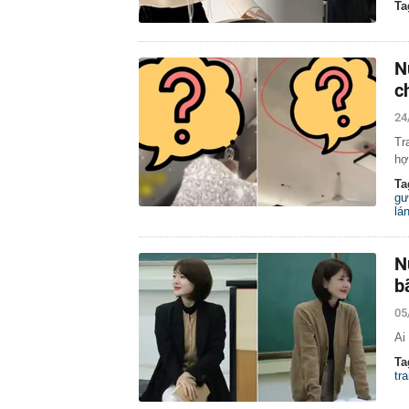
Ta
N
c
24
Tr
hợ
Ta
gư
lá
N
b
05
Ai
Ta
tr