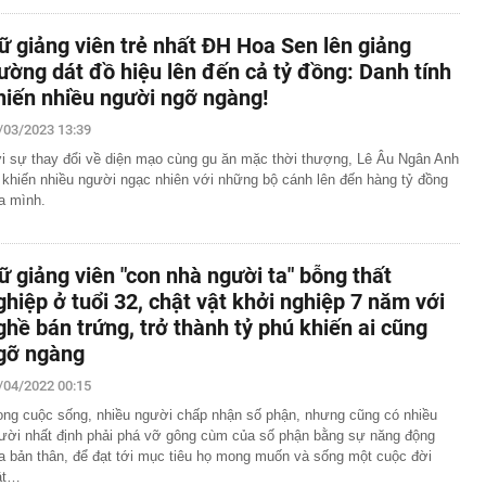
ữ giảng viên trẻ nhất ĐH Hoa Sen lên giảng
ường dát đồ hiệu lên đến cả tỷ đồng: Danh tính
hiến nhiều người ngỡ ngàng!
/03/2023 13:39
i sự thay đổi về diện mạo cùng gu ăn mặc thời thượng, Lê Âu Ngân Anh
 khiến nhiều người ngạc nhiên với những bộ cánh lên đến hàng tỷ đồng
a mình.
ữ giảng viên "con nhà người ta" bỗng thất
ghiệp ở tuổi 32, chật vật khởi nghiệp 7 năm với
ghề bán trứng, trở thành tỷ phú khiến ai cũng
gỡ ngàng
/04/2022 00:15
ong cuộc sống, nhiều người chấp nhận số phận, nhưng cũng có nhiều
ười nhất định phải phá vỡ gông cùm của số phận bằng sự năng động
a bản thân, để đạt tới mục tiêu họ mong muốn và sống một cuộc đời
ật…