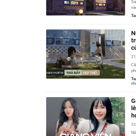
15:53
Sếp bất động 
Sa
mức độ nhận d
và
Ta
N
t
c
27
Că
ph
Ta
nh
G
l
h
22
Nữ