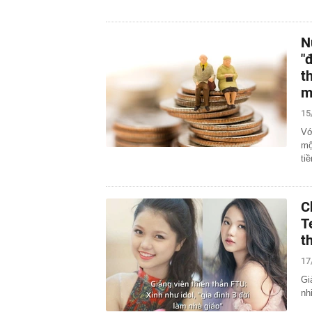
N
"
t
m
15
Vớ
mộ
ti
C
T
t
17
Gi
nh