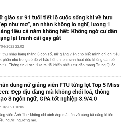
ữ giáo sư 91 tuổi tiết lộ cuộc sống khi về hưu
đẹp như mơ", an nhàn không lo nghĩ, lương 1
háng tiêu cả năm không hết: Không ngờ cư dân
ạng lại tranh cãi gay gắt
/04/2022 22:02
i thu nhập hàng tháng 6 con số, nữ giảng viên cho biết mình chỉ chi tiêu
t phần nhỏ trong số đó vì hầu hết chi phí sinh hoạt đều không cần bỏ
ền túi. Thông tin được đưa ra đã khiến nhiều cư dân mạng Trung Quốc…
hân dung nữ giảng viên FTU từng lọt Top 5 Miss
een: Đẹp dịu dàng mà không chói loá, thông
hạo 3 ngôn ngữ, GPA tốt nghiệp 3.9/4.0
/10/2021 10:05
ảng viên Ánh Thơ không chỉ xinh đẹp mà còn vô cùng tài năng khiến
iều người ngưỡng mộ.