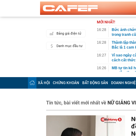
MỚI NHẤT!
16:28
Bức ảnh chứng
Bảng giá điện tử
trong tranh c
16:28
Thành lập thà
Danh mục đầu tư
Bắc là 1 cam k
16:27
Vì sao ngày c
cách cất thức
16:26
MB tự tin kế h
tục dẫn đầu v
13% +/-2%
XÃ HỘI
CHỨNG KHOÁN
BẤT ĐỘNG SẢN
DOANH NGHIỆ
16:25
Vượt Thái Lan
trong lĩnh vự
16:25
Tưởng vô vọng
Tin tức, bài viết mới nhất về
NỮ GIẢNG V
ngược tình th
16:18
Mỹ đánh giá lo
tục mà không 
N
16:16
Mốc quan trọn
đ
hoàn thiện kết
N
dân