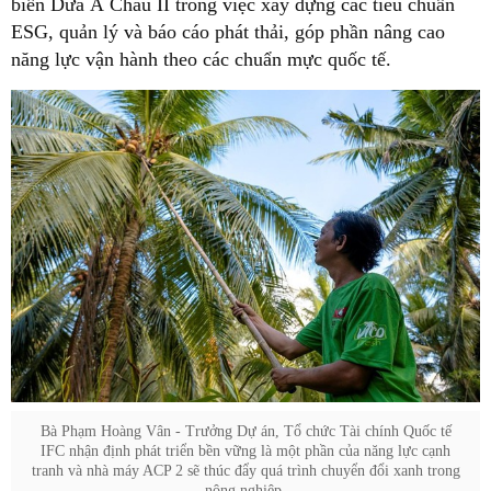
biến Dừa Á Châu II trong việc xây dựng các tiêu chuẩn
ESG, quản lý và báo cáo phát thải, góp phần nâng cao
năng lực vận hành theo các chuẩn mực quốc tế.
Bà Phạm Hoàng Vân - Trưởng Dự án, Tổ chức Tài chính Quốc tế
IFC nhận định phát triển bền vững là một phần của năng lực cạnh
tranh và nhà máy ACP 2 sẽ thúc đẩy quá trình chuyển đổi xanh trong
nông nghiệp.