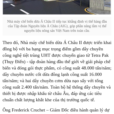
Nhà máy chế biến dừa Á Châu II tiếp tục khẳng định vị thế hàng đầu
của Tập đoàn Nguyên liệu Á Châu (AIG), góp phần nâng tầm vị thế
nguyên liệu nông sản Việt Nam trên toàn cầu.
Theo đó, Nhà máy chế biến dừa Á Châu II được triển khai
đồng bộ với ba hạng mục trọng điểm gồm dây chuyền
công nghệ tiệt trùng UHT được chuyển giao từ Tetra Pak
(Thụy Điển) - tập đoàn hàng đầu thế giới về giải pháp chế
biến và đóng gói thực phẩm, có công suất 48.000 tấn/năm;
dây chuyền nước cốt dừa đông lạnh công suất 16.000
tấn/năm; và hai dây chuyền cơm dừa nạo sấy với tổng
công suất 2.400 tấn/năm. Toàn bộ hệ thống dây chuyền và
thiết bị được nhập khẩu từ châu Âu, đáp ứng các tiêu
chuẩn chất lượng khắt khe của thị trường quốc tế.
Ông Frederick Cruchet – Giám Đốc điều hành quản lý dự