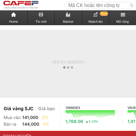
New
Home
Tin mới
Market
Watch list
Mở rộng
Giá vàng SJC
Giá bạc
VNINDEX
VN30
Mua vào
141,000
0%
1,768.06
1,91
0.19%
Bán ra
144,000
0%