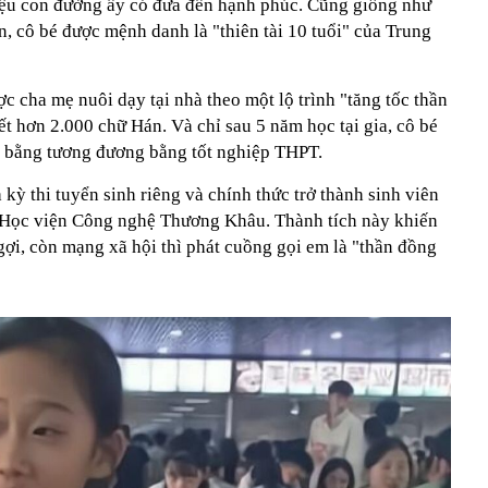
iệu con đường ấy có đưa đến hạnh phúc. Cũng giống như
, cô bé được mệnh danh là "thiên tài 10 tuổi" của Trung
 cha mẹ nuôi dạy tại nhà theo một lộ trình "tăng tốc thần
iết hơn 2.000 chữ Hán. Và chỉ sau 5 năm học tại gia, cô bé
m bằng tương đương bằng tốt nghiệp THPT.
kỳ thi tuyển sinh riêng và chính thức trở thành sinh viên
 Học viện Công nghệ Thương Khâu. Thành tích này khiến
ợi, còn mạng xã hội thì phát cuồng gọi em là "thần đồng