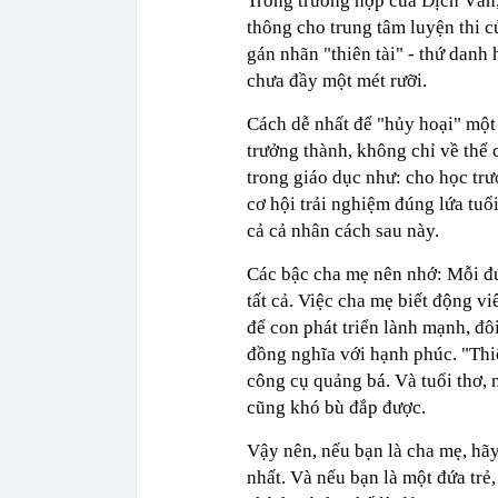
Trong trường hợp của Dịch Văn,
thông cho trung tâm luyện thi c
gán nhãn "thiên tài" - thứ danh 
chưa đầy một mét rưỡi.
Cách dễ nhất để "hủy hoại" một 
trưởng thành, không chỉ về thể 
trong giáo dục như: cho học trước
cơ hội trải nghiệm đúng lứa tuổ
cả cả nhân cách sau này.
Các bậc cha mẹ nên nhớ: Mỗi đứa
tất cả. Việc cha mẹ biết động vi
để con phát triển lành mạnh, đ
đồng nghĩa với hạnh phúc. "Thiê
công cụ quảng bá. Và tuổi thơ, 
cũng khó bù đắp được.
Vậy nên, nếu bạn là cha mẹ, hã
nhất. Và nếu bạn là một đứa trẻ