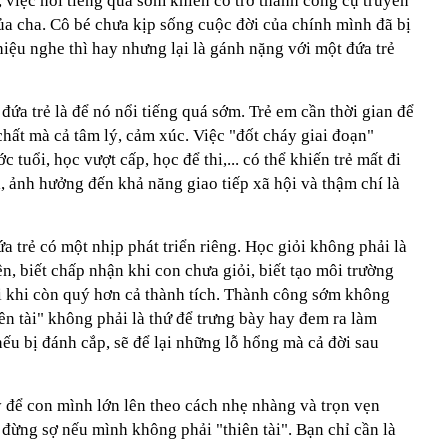
 việc nổi tiếng quá sớm khiến cô trở thành công cụ truyền
ủa cha. Cô bé chưa kịp sống cuộc đời của chính mình đã bị
hiệu nghe thì hay nhưng lại là gánh nặng với một đứa trẻ
đứa trẻ là để nó nổi tiếng quá sớm. Trẻ em cần thời gian để
chất mà cả tâm lý, cảm xúc. Việc "đốt cháy giai đoạn"
 tuổi, học vượt cấp, học để thi,... có thể khiến trẻ mất đi
i, ảnh hưởng đến khả năng giao tiếp xã hội và thậm chí là
 trẻ có một nhịp phát triển riêng. Học giỏi không phải là
ên, biết chấp nhận khi con chưa giỏi, biết tạo môi trường
ôi khi còn quý hơn cả thành tích. Thành công sớm không
n tài" không phải là thứ để trưng bày hay đem ra làm
nếu bị đánh cắp, sẽ để lại những lỗ hổng mà cả đời sau
y để con mình lớn lên theo cách nhẹ nhàng và trọn vẹn
, đừng sợ nếu mình không phải "thiên tài". Bạn chỉ cần là