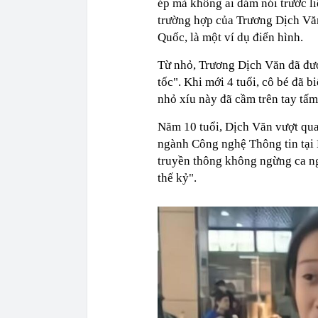
ép mà không ai dám nói trước l
trường hợp của Trương Dịch Văn
Quốc, là một ví dụ điển hình.
Từ nhỏ, Trương Dịch Văn đã được
tốc". Khi mới 4 tuổi, cô bé đã b
nhỏ xíu này đã cầm trên tay tấ
Năm 10 tuổi, Dịch Văn vượt qua 
ngành Công nghệ Thông tin tại
truyền thông không ngừng ca ng
thế kỷ".