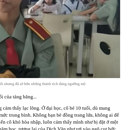
uổi nhưng đã sở hữu những thành tích đáng ngưỡng mộ
i của tảng băng...
 cảm thấy lạc lõng. Ở đại học, cô bé 10 tuổi, dù mang
 mức trung bình. Không bạn bè đồng trang lứa, không ai để
iến cô khó hòa nhập, luôn cảm thấy mình như bị đặt ở một
 năm học, tương lai của Dịch Văn như rơi vào ngõ cụt bởi: