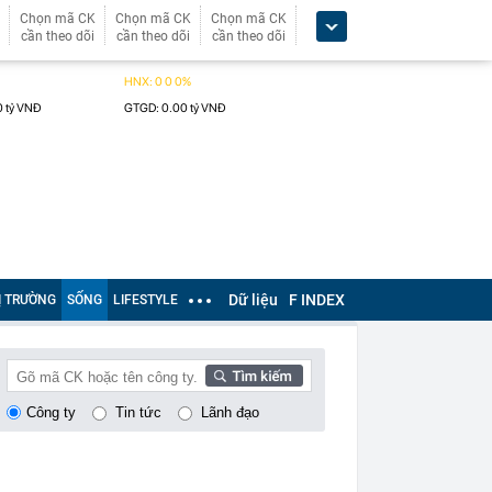
Chọn mã CK
Chọn mã CK
Chọn mã CK
cần theo dõi
cần theo dõi
cần theo dõi
Dữ liệu
F INDEX
Ị TRƯỜNG
SỐNG
LIFESTYLE
Công ty
Tin tức
Lãnh đạo