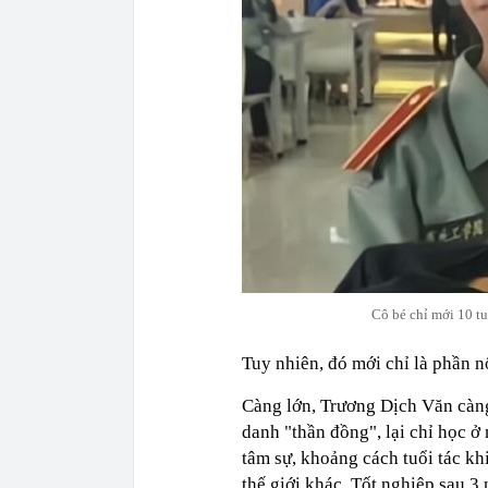
Cô bé chỉ mới 10 t
Tuy nhiên, đó mới chỉ là phần nổ
Càng lớn, Trương Dịch Văn càng
danh "thần đồng", lại chỉ học ở
tâm sự, khoảng cách tuổi tác kh
thế giới khác. Tốt nghiệp sau 3