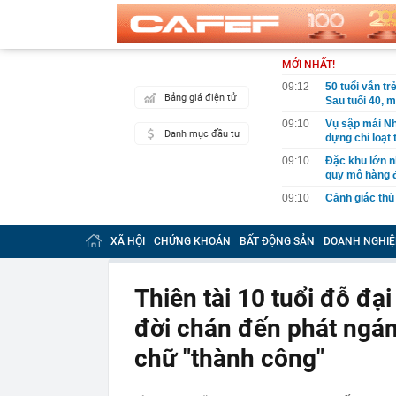
MỚI NHẤT!
09:12
50 tuổi vẫn tr
Bảng giá điện tử
Sau tuổi 40, 
09:10
Vụ sập mái Nh
Danh mục đầu tư
dựng chỉ loạt t
09:10
Đặc khu lớn n
quy mô hàng đ
09:10
Cảnh giác thủ
09:09
Tuyến đường "
Nội sắp đón c
XÃ HỘI
CHỨNG KHOÁN
BẤT ĐỘNG SẢN
DOANH NGHIỆ
09:08
Chủ tịch Fed p
09:06
Ông Nguyễn L
Thiên tài 10 tuổi đỗ đạ
09:04
Miền Bắc mưa
đời chán đến phát ngán: 
09:00
Phú Thọ: Hơn 
camera giám s
chữ "thành công"
09:00
Tâm lý thực s
08:53
Việt Nam sẽ c