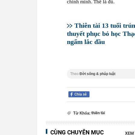
chính mình. Thế là đủ.
Thiên tài 13 tuổi trú
thuyết phục bỏ học Thạ
ngẩm lắc đầu
Theo
Đời sống & pháp luật
Chia sẻ
thiên tài
Từ Khóa:
CÙNG CHUYÊN MỤC
XEM