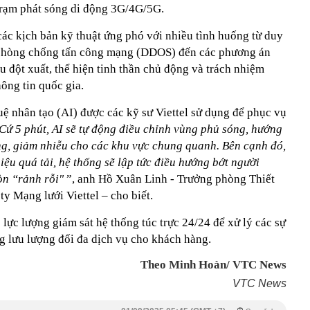
trạm phát sóng di động 3G/4G/5G.
c kịch bản kỹ thuật ứng phó với nhiều tình huống từ duy
, phòng chống tấn công mạng (DDOS) đến các phương án
u đột xuất, thể hiện tinh thần chủ động và trách nhiệm
hông tin quốc gia.
 tuệ nhân tạo (AI) được các kỹ sư Viettel sử dụng để phục vụ
Cứ 5 phút, AI sẽ tự động điều chỉnh vùng phủ sóng, hướng
g, giảm nhiễu cho các khu vực chung quanh. Bên cạnh đó,
iệu quá tải, hệ thống sẽ lập tức điều hướng bớt người
òn “rảnh rỗi"
”, anh Hồ Xuân Linh - Trưởng phòng Thiết
ty Mạng lưới Viettel – cho biết.
lực lượng giám sát hệ thống túc trực 24/24 để xử lý các sự
ng lưu lượng đối đa dịch vụ cho khách hàng.
Theo Minh Hoàn/ VTC News
VTC News