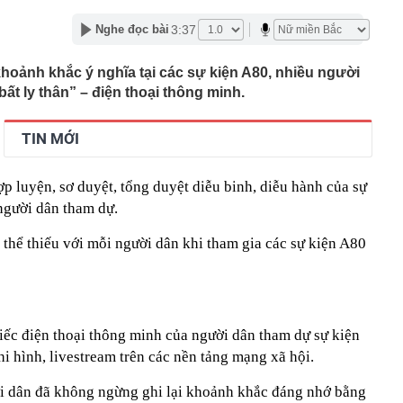
iệm 2 triệu đồng mỗi tháng suốt 20 năm vẫn chưa chắc đủ
3:37
Nghe đọc bài
hông tin bất thường sau kết luận của Thanh tra Chính
khoảnh khắc ý nghĩa tại các sự kiện A80, nhiều người
bất ly thân” – điện thoại thông minh.
 vàng lâu đời bậc nhất TP.HCM lên tiếng sau kết luận của
nh phủ
TIN MỚI
Hải lên tiếng
Hải lên tiếng sau kết luận của Thanh tra Chính phủ
 luyện, sơ duyệt, tổng duyệt diễu binh, diễu hành của sự
n Hà Nội từng phủ sóng bìa tạp chí 20 năm trước: "Mã
người dân tham dự.
ệc ép khách hàng 'mua bia kèm lạc' khi vay vốn
hể thiếu với mỗi người dân khi tham gia các sự kiện A80
 trên Google Maps mà người chạy xe nên biết
đại học đầu tiên công bố điểm chuẩn đại học 2026, cao
ểm
 khởi tố chủ hộ kinh doanh Huỳnh Hạ Thi SN 1995
iếc điện thoại thông minh của người dân tham dự sự kiện
ngôi nhà lúc 16h, công an bắt giam Lê Thị Cẩm Thạch SN
i hình, livestream trên các nền tảng mạng xã hội.
ời dân đã không ngừng ghi lại khoảnh khắc đáng nhớ bằng