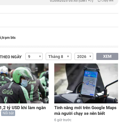
01/09/2025 05:45 (GMT +7)
Copy link
i,
trạm bts
XEM
 THEO NGÀY
 1,2 tỷ USD khi làm ngân
Tính năng mới trên Google Maps
mà người chạy xe nên biết
Nổi bật
6 giờ trước