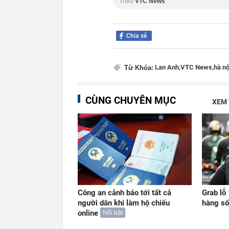
Theo
VTC News
Chia sẻ
Lan Anh,
VTC News,
hà nộ
Từ Khóa:
CÙNG CHUYÊN MỤC
XEM
Công an cảnh báo tới tất cả
Grab lỗ
người dân khi làm hộ chiếu
hàng số
online
Nổi bật