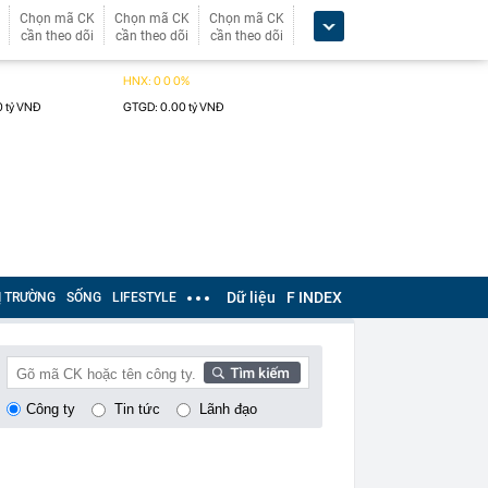
Chọn mã CK
Chọn mã CK
Chọn mã CK
cần theo dõi
cần theo dõi
cần theo dõi
Dữ liệu
F INDEX
Ị TRƯỜNG
SỐNG
LIFESTYLE
Công ty
Tin tức
Lãnh đạo