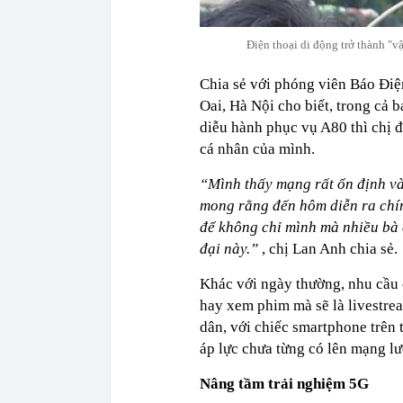
Điện thoại di động trở thành "v
Chia sẻ với phóng viên Báo Đi
Oai, Hà Nội cho biết, trong cả 
diễu hành phục vụ A80 thì chị đề
cá nhân của mình.
“Mình thấy mạng rất ổn định và
mong rằng đến hôm diễn ra chín
để không chỉ mình mà nhiều bà 
đại này.”
, chị Lan Anh chia sẻ.
Khác với ngày thường, nhu cầu 
hay xem phim mà sẽ là livestrea
dân, với chiếc smartphone trên t
áp lực chưa từng có lên mạng lư
Nâng tầm trải nghiệm 5G